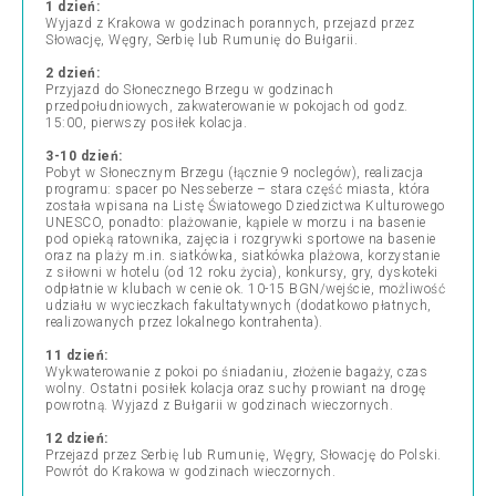
1 dzień:
Wyjazd z Krakowa w godzinach porannych, przejazd przez
Słowację, Węgry, Serbię lub Rumunię do Bułgarii.
2 dzień:
Przyjazd do Słonecznego Brzegu w godzinach
przedpołudniowych, zakwaterowanie w pokojach od godz.
15:00, pierwszy posiłek kolacja.
3-10 dzień:
Pobyt w Słonecznym Brzegu (łącznie 9 noclegów), realizacja
programu: spacer po Nesseberze – stara część miasta, która
została wpisana na Listę Światowego Dziedzictwa Kulturowego
UNESCO, ponadto: plażowanie, kąpiele w morzu i na basenie
pod opieką ratownika, zajęcia i rozgrywki sportowe na basenie
oraz na plaży m.in. siatkówka, siatkówka plażowa, korzystanie
z siłowni w hotelu (od 12 roku życia), konkursy, gry, dyskoteki
odpłatnie w klubach w cenie ok. 10-15 BGN/wejście, możliwość
udziału w wycieczkach fakultatywnych (dodatkowo płatnych,
realizowanych przez lokalnego kontrahenta).
11 dzień:
Wykwaterowanie z pokoi po śniadaniu, złożenie bagaży, czas
wolny. Ostatni posiłek kolacja oraz suchy prowiant na drogę
powrotną. Wyjazd z Bułgarii w godzinach wieczornych.
12 dzień:
Przejazd przez Serbię lub Rumunię, Węgry, Słowację do Polski.
Powrót do Krakowa w godzinach wieczornych.