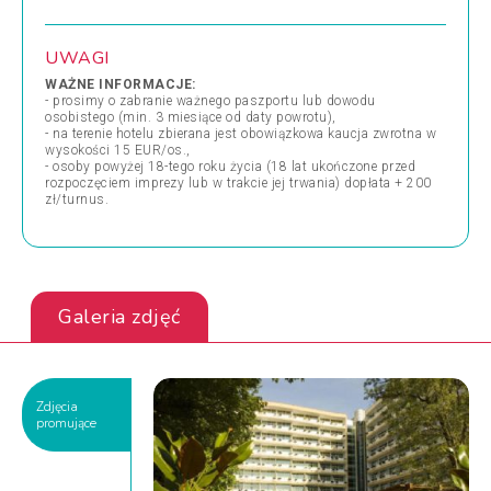
UWAGI
WAŻNE INFORMACJE:
- prosimy o zabranie ważnego paszportu lub dowodu
osobistego (min. 3 miesiące od daty powrotu),
- na terenie hotelu zbierana jest obowiązkowa kaucja zwrotna w
wysokości 15 EUR/os.,
- osoby powyżej 18-tego roku życia (18 lat ukończone przed
rozpoczęciem imprezy lub w trakcie jej trwania) dopłata + 200
zł/turnus.
Galeria zdjęć
Zdjęcia
promujące