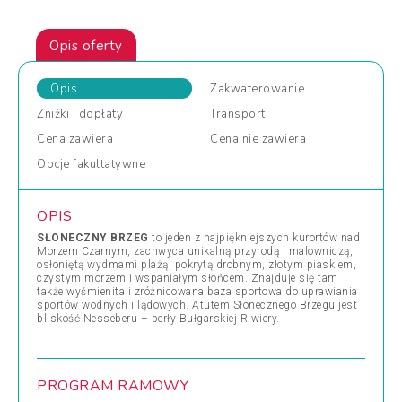
Opis oferty
Opis
Zakwaterowanie
Zniżki
i dopłaty
Transport
Cena
zawiera
Cena
nie zawiera
Opcje
fakultatywne
OPIS
SŁONECZNY BRZEG
to jeden z najpiękniejszych kurortów nad
Morzem Czarnym, zachwyca unikalną przyrodą i malowniczą,
osłoniętą wydmami plażą, pokrytą drobnym, złotym piaskiem,
czystym morzem i wspaniałym słońcem. Znajduje się tam
także wyśmienita i zróżnicowana baza sportowa do uprawiania
sportów wodnych i lądowych. Atutem Słonecznego Brzegu jest
bliskość Nesseberu – perły Bułgarskiej Riwiery.
PROGRAM RAMOWY