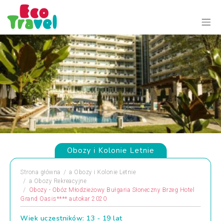
Obozy i Kolonie Letnie
Strona główna
a
Obozy i Kolonie Letnie
a
Obozy Rekreacyjne
Obozy - Obóz Młodzieżowy Bułgaria Słoneczny Brzeg Hotel
Grand Oasis**** autokar 2020
Wiek uczestników: 13 - 19 lat