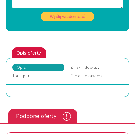
Wyślij wiadomość
Opis oferty
Opis
Zniżki
i dopłaty
Transport
Cena
nie zawiera
Podobne oferty