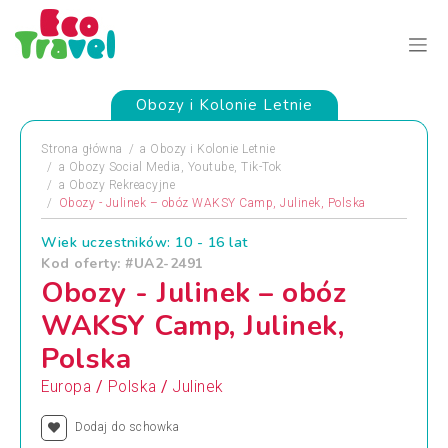
Obozy i Kolonie Letnie
Strona główna
a
Obozy i Kolonie Letnie
a
Obozy Social Media, Youtube, Tik-Tok
a
Obozy Rekreacyjne
Obozy - Julinek – obóz WAKSY Camp, Julinek, Polska
Wiek uczestników: 10 - 16 lat
Kod oferty: #UA2-2491
Obozy - Julinek – obóz
WAKSY Camp, Julinek,
Polska
/
/
Europa
Polska
Julinek
Dodaj do schowka