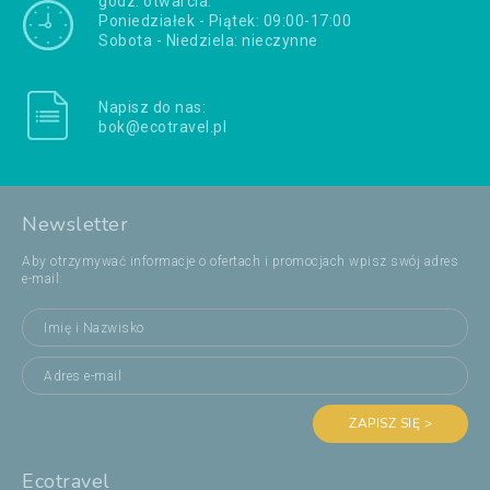
godz. otwarcia:
Poniedziałek - Piątek: 09:00-17:00
Sobota - Niedziela: nieczynne
Napisz do nas:
bok@ecotravel.pl
Newsletter
Aby otrzymywać informacje o ofertach i promocjach wpisz swój adres
e-mail:
ZAPISZ SIĘ >
Ecotravel