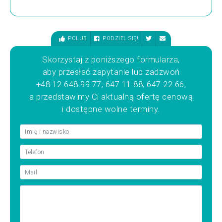
POLUB
PODZIEL SIĘ!
Skorzystaj z poniższego formularza,
aby przesłać zapytanie lub zadzwoń
+48 12 648 99 77, 647 11 88, 647 22 66,
a przedstawimy Ci aktualną ofertę cenową
i dostępne wolne terminy.