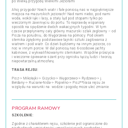
po Wielką przygodę Wielkimi Jeziorami
Ahoj przygodo! Niech wiatr i fale poniosą nas w najpiękniejsze
miejsca na mazurskich jeziorach! Nad nami niebo, pod nami
woda, wokół łąki i lasy, a stały ląd pod stopami tylko po
wieczornym zawinięciu do portu. To naprawdę wspaniały
sposób na spędzenie dwóch wakacyjnych tygodni. W tym
czasie przepłyniemy cały główny mazurski szlak żeglowny – od
Pisza na południu, do Węgorzewa na północy. Pod okiem
sternika zgłębimy podstawowe tajniki sztuki żaglowania z
wiatrem i pod wiatr. Co dzień będziemy na innym jeziorze, co
noc w innym porcie. W dal poniosą nas 6-osobowe jachty
kabinowe, z wykwalifikowanymi sternikami. Wspólne przeżycia
i wieczorne śpiewanie szant przy ognisku łączą ludzi i tworzą
niepowtarzalną atmosferę.
TRASA REJSU:
Pisz-> Mikołajki-> Giżycko-> Węgorzewo-> Rydzewo-> j.
Bełdany-> Ruciane-Nida-> Popielno-> Pisz**trasa rejsu ze
względu na warunki na wodzie i pogodę może uleć zmianie.
PROGRAM RAMOWY
SZKOLENIE:
Zgodnie z charakterem rejsu, szkolenie jest ograniczone do