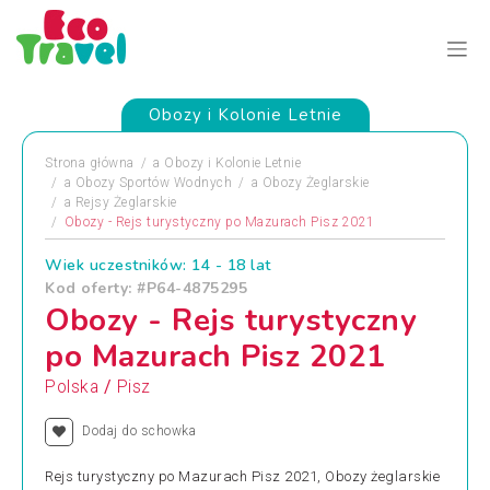
Obozy i Kolonie Letnie
Strona główna
a
Obozy i Kolonie Letnie
a
Obozy Sportów Wodnych
a
Obozy Żeglarskie
a
Rejsy Żeglarskie
Obozy - Rejs turystyczny po Mazurach Pisz 2021
Wiek uczestników: 14 - 18 lat
Kod oferty: #P64-4875295
Obozy - Rejs turystyczny
po Mazurach Pisz 2021
/
Polska
Pisz
Dodaj do schowka
Rejs turystyczny po Mazurach Pisz 2021, Obozy żeglarskie