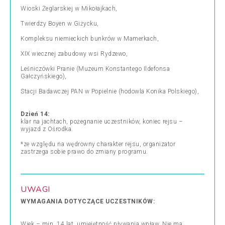
Wioski Żeglarskiej w Mikołajkach,
Twierdzy Boyen w Giżycku,
Kompleksu niemieckich bunkrów w Mamerkach,
XIX wiecznej zabudowy wsi Rydzewo,
Leśniczówki Pranie (Muzeum Konstantego Ildefonsa
Gałczyńskiego),
Stacji Badawczej PAN w Popielnie (hodowla Konika Polskiego),
Dzień 14:
klar na jachtach, pożegnanie uczestników, koniec rejsu –
wyjazd z Ośrodka.
*ze względu na wędrowny charakter rejsu, organizator
zastrzega sobie prawo do zmiany programu.
UWAGI
WYMAGANIA DOTYCZĄCE UCZESTNIKÓW:
Wiek – min. 14 lat, umiejętność pływania wpław. Nie ma