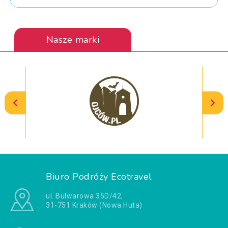
Nasze marki
Biuro Podróży Ecotravel
ul. Bulwarowa 35D/42,
31-751 Kraków (Nowa Huta)