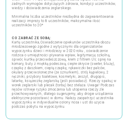
żadnych wymogów dotyczących zdrowia, kondycji uczestników,
wiedzy i doświadczenia żeglarskiego.
Minimalna liczba uczestników niezbędna do zagwarantowania
realizacji imprezy to 8 uczestników, maksymalna ilość
uczestników to 20*
CO ZABRAĆ ZE SOBĄ:
Kartę uczestnika,Oświadczenie opiekunów uczestnika obozu
młodzieżowego zgodne z wytycznymi dla organizatorów
wypoczynku dzieci i młodzieży w 2020 roku , oświadczenie
rodzica o umiejętności pływania wpław, legitymację szkolną,
śpiwór, kurtkę przeciwdeszczową, krem z filtrem UV, sprej na
komary, buty z miękką podeszwą, ciepłe okrycie (sweter, bluzę),
czapkę z daszkiem, ciepłą czapkę, rękawiczki bez palców,
okulary przeciwsłoneczne (ze sznurkiem), strój kąpielowy, 2
ręczniki, przybory toaletowe, kosmetyki, zeszyt, długopis,
latarkę, książeczkę żeglarską (jeśli posiadasz). Rzeczy spakuj w
worek żeglarski lub plecak (torbę) bez stelaża. Uwaga! Podczas
rejsów istnieje ryzyko zmoczenia lub utopienia rzeczy źle
przechowywanych, dlatego sugerujemy, aby drogie urządzenia
elektryczne pozostawić w domu. Należy zaopatrzyć uczestnika
wypoczynku w indywidualne osłony nosa i ust do użycia
podczas pobytu na wypoczynku.