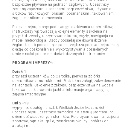
niezbędnych umiejętności umożliwiających swobodne i
bezpieczne pływanie na jachtach żaglowych. Uczestnicy
zostaną zapoznani z zasadami bezpieczeństwa, używania
środków ratunkowych, pracami bosmańskimi, taklowaniem
żagli, technikami cumowania.
Podczas rejsu, biorąc pod uwagę oczekiwania uczestników,
instruktorzy wprowadzają kolejne elementy szkolenia na
przykład: zwroty, utrzymywanie kursu, węzły, nawigacja na
mapie, meteorologia. Osoby posiadające doświadczenie
żeglarskie lub posiadające patent żeglarza podczas rejsu mają
okazję do doskonalenia i wykorzystywania posiadanych
umiejętności pod okiem doświadczonych instruktorów.
PROGRAM IMPREZY*:
Dzień 1:
przyjazd uczestników do Ośrodka, pierwsza zbiórka
uczestników z instruktorami. Podział na załogi, zakwaterowanie
na jachtach. Szkolenie z zakresu bezpieczeństwa na wodzie,
taklowania i klarowania jachtu, informacje organizacyjne,
zajęcia integracyjne.
Dni 2–13:
wypłynięcie załóg na szlak Wielkich Jezior Mazurskich.
Podczas rejsu uczestnicy samodzielnie sterują jachtami po
okiem doświadczonych sterników. Po przycumowaniu, zajęcia
sportowe, ogniska, grille, zwiedzanie okolicy i pobliskich
atrakcji m.in: