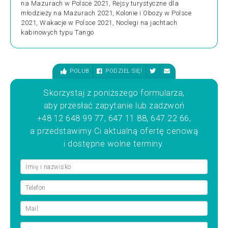
na Mazurach w Polsce 2021, Rejsy turystyczne dla
młodzieży na Mazurach 2021, Kolonie i Obozy w Polsce
2021, Wakacje w Polsce 2021, Noclegi na jachtach
kabinowych typu Tango
POLUB
PODZIEL SIĘ!
Skorzystaj z poniższego formularza,
aby przesłać zapytanie lub zadzwoń
+48 12 648 99 77, 647 11 88, 647 22 66,
a przedstawimy Ci aktualną ofertę cenową
i dostępne wolne terminy.