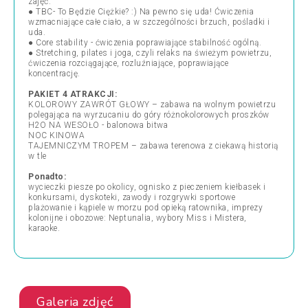
zajęć.
● TBC- To Będzie Ciężkie? :) Na pewno się uda! Ćwiczenia
wzmacniające całe ciało, a w szczególności brzuch, pośladki i
uda.
● Core stability - ćwiczenia poprawiające stabilność ogólną.
● Stretching, pilates i joga, czyli relaks na świeżym powietrzu,
ćwiczenia rozciągające, rozluźniające, poprawiające
koncentrację.
PAKIET 4 ATRAKCJI:
KOLOROWY ZAWRÓT GŁOWY – zabawa na wolnym powietrzu
polegająca na wyrzucaniu do góry różnokolorowych proszków
H2O NA WESOŁO - balonowa bitwa
NOC KINOWA
TAJEMNICZYM TROPEM – zabawa terenowa z ciekawą historią
w tle
Ponadto:
wycieczki piesze po okolicy, ognisko z pieczeniem kiełbasek i
konkursami, dyskoteki, zawody i rozgrywki sportowe
plażowanie i kąpiele w morzu pod opieką ratownika, imprezy
kolonijne i obozowe: Neptunalia, wybory Miss i Mistera,
karaoke.
Galeria zdjęć