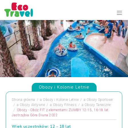
Obozy i Kolonie Letnie
Strona główna
a
Obozy i Kolonie Letnie
a
Obozy Sportowe
a
Obozy Aktywne
a
Obozy Fitness
a
Obozy Taneczne
Obozy - Obóz FIT z elementami ZUMBY 12-15, 16-18 lat
Jastrzębia Góra Diuna 2022
Wiek uczestników: 12 - 18 lat