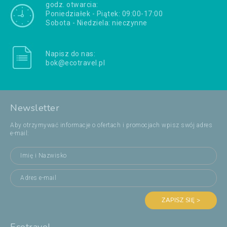
godz. otwarcia:
Poniedziałek - Piątek: 09:00-17:00
Sobota - Niedziela: nieczynne
Napisz do nas:
bok@ecotravel.pl
Newsletter
Aby otrzymywać informacje o ofertach i promocjach wpisz swój adres
e-mail:
ZAPISZ SIĘ >
Ecotravel