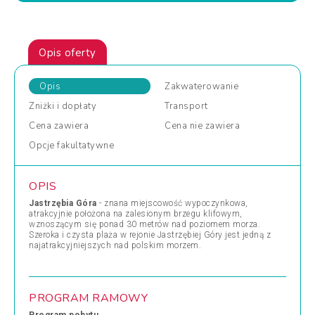
Opis oferty
Opis
Zakwaterowanie
Zniżki
i dopłaty
Transport
Cena
zawiera
Cena
nie zawiera
Opcje
fakultatywne
OPIS
Jastrzębia Góra
- znana miejscowość wypoczynkowa,
atrakcyjnie położona na zalesionym brzegu klifowym,
wznoszącym się ponad 30 metrów nad poziomem morza.
Szeroka i czysta plaża w rejonie Jastrzębiej Góry jest jedną z
najatrakcyjniejszych nad polskim morzem.
PROGRAM RAMOWY