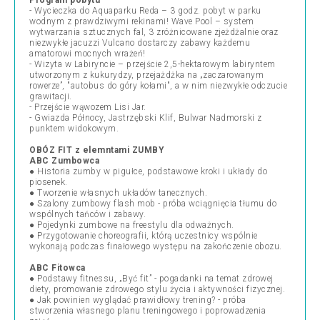
Program pobytu
- Wycieczka do Aquaparku Reda – 3 godz. pobyt w parku
wodnym z prawdziwymi rekinami! Wave Pool – system
wytwarzania sztucznych fal, 3 zróżnicowane zjeżdżalnie oraz
niezwykłe jacuzzi Vulcano dostarczy zabawy każdemu
amatorowi mocnych wrażeń!
- Wizyta w Labiryncie – przejście 2,5-hektarowym labiryntem
utworzonym z kukurydzy, przejażdżka na „zaczarowanym
rowerze”, "autobus do góry kołami", a w nim niezwykłe odczucie
grawitacji.
- Przejście wąwozem Lisi Jar.
- Gwiazda Północy, Jastrzębski Klif, Bulwar Nadmorski z
punktem widokowym.
OBÓZ FIT z elemntami ZUMBY
ABC Zumbowca
● Historia zumby w pigułce, podstawowe kroki i układy do
piosenek.
● Tworzenie własnych układów tanecznych.
● Szalony zumbowy flash mob - próba wciągnięcia tłumu do
wspólnych tańców i zabawy.
● Pojedynki zumbowe na freestylu dla odważnych.
● Przygotowanie choreografii, którą uczestnicy wspólnie
wykonają podczas finałowego występu na zakończenie obozu.
ABC Fitowca
● Podstawy fitnessu, „Być fit” - pogadanki na temat zdrowej
diety, promowanie zdrowego stylu życia i aktywności fizycznej.
● Jak powinien wyglądać prawidłowy trening? - próba
stworzenia własnego planu treningowego i poprowadzenia