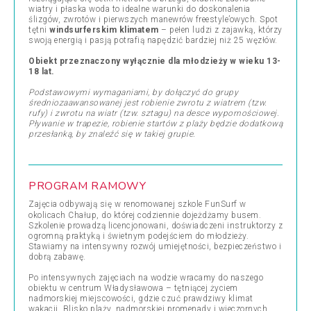
wiatry i płaska woda to idealne warunki do doskonalenia
ślizgów, zwrotów i pierwszych manewrów freestyle’owych. Spot
tętni
windsurferskim klimatem
– pełen ludzi z zajawką, którzy
swoją energią i pasją potrafią napędzić bardziej niż 25 węzłów.
Obiekt przeznaczony wyłącznie dla młodzieży w wieku 13-
18 lat.
Podstawowymi wymaganiami, by dołączyć do grupy
średniozaawansowanej jest robienie zwrotu z wiatrem (tzw.
rufy) i zwrotu na wiatr (tzw. sztagu) na desce wypornościowej.
Pływanie w trapezie, robienie startów z plaży będzie dodatkową
przesłanką, by znaleźć się w takiej grupie.
PROGRAM RAMOWY
Zajęcia odbywają się w renomowanej szkole
FunSurf
w
okolicach Chałup, do której codziennie dojeżdżamy busem.
Szkolenie prowadzą licencjonowani, doświadczeni instruktorzy z
ogromną praktyką i świetnym podejściem do młodzieży.
Stawiamy na intensywny rozwój umiejętności, bezpieczeństwo i
dobrą zabawę.
Po intensywnych zajęciach na wodzie wracamy do naszego
obiektu w centrum Władysławowa – tętniącej życiem
nadmorskiej miejscowości, gdzie czuć prawdziwy klimat
wakacji. Blisko plaży, nadmorskiej promenady i wieczornych