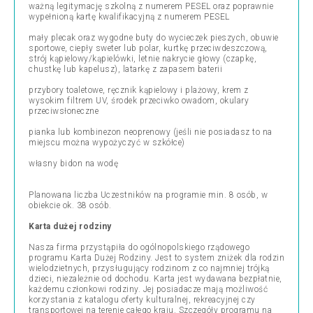
ważną legitymację szkolną z numerem PESEL oraz poprawnie
wypełnioną kartę kwalifikacyjną z numerem PESEL
mały plecak oraz wygodne buty do wycieczek pieszych, obuwie
sportowe, ciepły sweter lub polar, kurtkę przeciwdeszczową,
strój kąpielowy/kąpielówki, letnie nakrycie głowy (czapkę,
chustkę lub kapelusz), latarkę z zapasem baterii
przybory toaletowe, ręcznik kąpielowy i plażowy, krem z
wysokim filtrem UV, środek przeciwko owadom, okulary
przeciwsłoneczne
pianka lub kombinezon neoprenowy (jeśli nie posiadasz to na
miejscu można wypożyczyć w szkółce)
własny bidon na wodę
Planowana liczba Uczestników na programie min. 8 osób, w
obiekcie ok. 38 osób.
Karta dużej rodziny
Nasza firma przystąpiła do ogólnopolskiego rządowego
programu Karta Dużej Rodziny. Jest to system zniżek dla rodzin
wielodzietnych, przysługujący rodzinom z co najmniej trójką
dzieci, niezależnie od dochodu. Karta jest wydawana bezpłatnie,
każdemu członkowi rodziny. Jej posiadacze mają możliwość
korzystania z katalogu oferty kulturalnej, rekreacyjnej czy
transportowej na terenie całego kraju. Szczegóły programu na