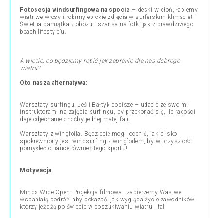
Fotosesja windsurfingowa na spocie
– deski w dłoń, łapiemy
wiatr we włosy i robimy epickie zdjęcia w surferskim klimacie!
Świetna pamiątka z obozu i szansa na fotki jak z prawdziwego
beach lifestyle’u.
A wiecie, co będziemy robić jak zabranie dla nas dobrego
wiatru?
​Oto nasza alternatywa:
Warsztaty surfingu. Jeśli Bałtyk dopisze – udacie ze swoimi
instruktorami na zajęcia surfingu, by przekonać się, ile radości
daje odjechanie choćby jednej małej fali!
Warsztaty z wingfoila. Będziecie mogli ocenić, jak blisko
spokrewniony jest windsurfing z wingfoilem, by w przyszłości
pomyśleć o nauce również tego sportu!
Motywacja
Minds Wide Open. Projekcja filmowa - zabierzemy Was we
wspaniałą podróż, aby pokazać, jak wygląda życie zawodników,
którzy jeżdżą po świecie w poszukiwaniu wiatru i fal