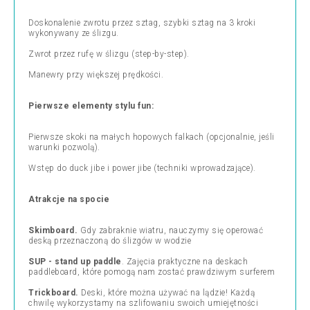
Doskonalenie zwrotu przez sztag, szybki sztag na 3 kroki
wykonywany ze ślizgu.
Zwrot przez rufę w ślizgu (step-by-step).
Manewry przy większej prędkości.
Pierwsze elementy stylu fun:
Pierwsze skoki na małych hopowych falkach (opcjonalnie, jeśli
warunki pozwolą).
Wstęp do duck jibe i power jibe (techniki wprowadzające).
Atrakcje na spocie
Skimboard.
Gdy zabraknie wiatru, nauczymy się operować
deską przeznaczoną do ślizgów w wodzie
SUP - stand up paddle
. Zajęcia praktyczne na deskach
paddleboard, które pomogą nam zostać prawdziwym surferem
Trickboard.
Deski, które można używać na lądzie! Każdą
chwilę wykorzystamy na szlifowaniu swoich umiejętności