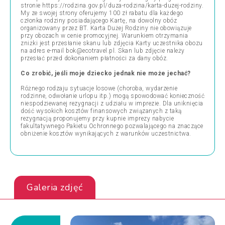
stronie https://rodzina.gov.pl/duza-rodzina/karta-duzej-rodziny.
My ze swojej strony oferujemy 100 zł rabatu dla każdego
członka rodziny posiadającego Kartę, na dowolny obóz
organizowany przez BT. Karta Dużej Rodziny nie obowiązuje
przy obozach w cenie promocyjnej. Warunkiem otrzymania
zniżki jest przesłanie skanu lub zdjęcia Karty uczestnika obozu
na adres e-mail bok@ecotravel.pl. Skan lub zdjęcie należy
przesłać przed dokonaniem płatności za dany obóz.
Co zrobić, jeśli moje dziecko jednak nie może jechać?
Różnego rodzaju sytuacje losowe (choroba, wydarzenie
rodzinne, odwołanie urlopu itp.) mogą spowodować konieczność
niespodziewanej rezygnacji z udziału w imprezie. Dla uniknięcia
dość wysokich kosztów finansowych związanych z taką
rezygnacją proponujemy przy kupnie imprezy nabycie
fakultatywnego Pakietu Ochronnego pozwalającego na znaczące
obniżenie kosztów wynikających z warunków uczestnictwa.
Galeria zdjęć