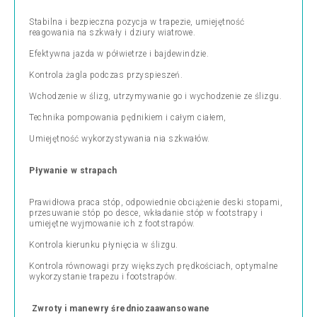
Stabilna i bezpieczna pozycja w trapezie, umiejętność
reagowania na szkwały i dziury wiatrowe.
Efektywna jazda w półwietrze i bajdewindzie.
Kontrola żagla podczas przyspieszeń.
Wchodzenie w ślizg, utrzymywanie go i wychodzenie ze ślizgu.
Technika pompowania pędnikiem i całym ciałem,
Umiejętność wykorzystywania nia szkwałów.
Pływanie w strapach
Prawidłowa praca stóp, odpowiednie obciążenie deski stopami,
przesuwanie stóp po desce, wkładanie stóp w footstrapy i
umiejętne wyjmowanie ich z footstrapów.
Kontrola kierunku płynięcia w ślizgu.
Kontrola równowagi przy większych prędkościach, optymalne
wykorzystanie trapezu i footstrapów.
Zwroty i manewry średniozaawansowane