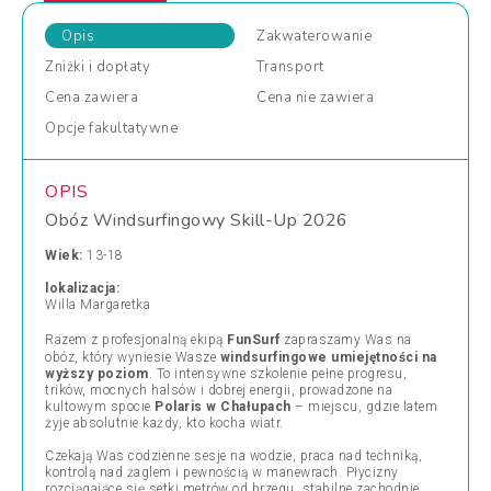
Opis
Zakwaterowanie
Zniżki
i dopłaty
Transport
Cena
zawiera
Cena
nie zawiera
Opcje
fakultatywne
OPIS
Obóz Windsurfingowy Skill-Up 2026
Wiek:
13-18
lokalizacja:
Willa Margaretka
Razem z profesjonalną ekipą
FunSurf
zapraszamy Was na
obóz, który wyniesie Wasze
windsurfingowe umiejętności na
wyższy poziom
. To intensywne szkolenie pełne progresu,
trików, mocnych halsów i dobrej energii, prowadzone na
kultowym spocie
Polaris w Chałupach
– miejscu, gdzie latem
żyje absolutnie każdy, kto kocha wiatr.
Czekają Was codzienne sesje na wodzie, praca nad techniką,
kontrolą nad żaglem i pewnością w manewrach. Płycizny
rozciągające się setki metrów od brzegu, stabilne zachodnie