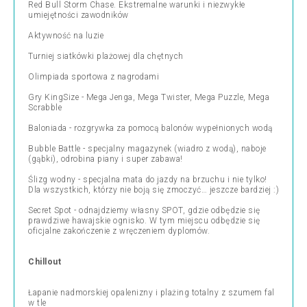
Red Bull Storm Chase. Ekstremalne warunki i niezwykłe
umiejętności zawodników
Aktywność na luzie
Turniej siatkówki plażowej dla chętnych
Olimpiada sportowa z nagrodami
Gry KingSize - Mega Jenga, Mega Twister, Mega Puzzle, Mega
Scrabble
Baloniada - rozgrywka za pomocą balonów wypełnionych wodą
Bubble Battle - specjalny magazynek (wiadro z wodą), naboje
(gąbki), odrobina piany i super zabawa!
Ślizg wodny - specjalna mata do jazdy na brzuchu i nie tylko!
Dla wszystkich, którzy nie boją się zmoczyć… jeszcze bardziej :)
Secret Spot - odnajdziemy własny SPOT, gdzie odbędzie się
prawdziwe hawajskie ognisko. W tym miejscu odbędzie się
oficjalne zakończenie z wręczeniem dyplomów.
Chillout
Łapanie nadmorskiej opalenizny i plażing totalny z szumem fal
w tle