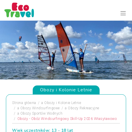
Obozy i Kolonie Letnie
Strona główna
a
Obozy i Kolonie Letnie
a
Obozy Windsurfingowe
a
Obozy Rekreacyjne
a
Obozy Sportów Wodnych
Obozy - Obóz Windsurfingowy Skill-Up 2026 Własyławowo
Wiek uczestników: 13 - 18 lat