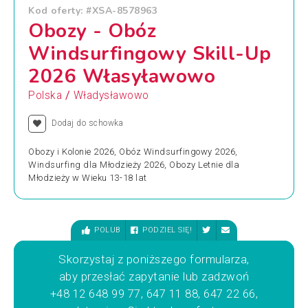
Kod oferty: #XSA-8578963
Obozy - Obóz
Windsurfingowy Skill-Up
2026 Własyławowo
/
Polska
Władysławowo
Dodaj do schowka
Obozy i Kolonie 2026, Obóz Windsurfingowy 2026,
Windsurfing dla Młodzieży 2026, Obozy Letnie dla
Młodzieży w Wieku 13-18 lat
POLUB
PODZIEL SIĘ!
Skorzystaj z poniższego formularza,
aby przesłać zapytanie lub zadzwoń
+48 12 648 99 77, 647 11 88, 647 22 66,