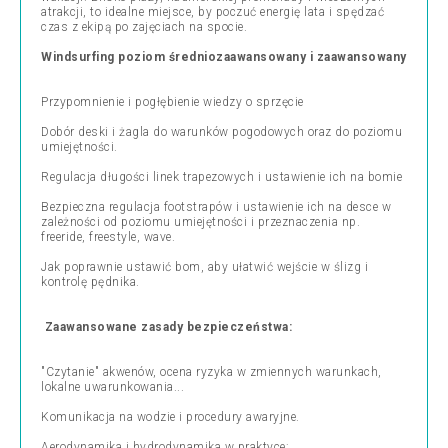
atrakcji, to idealne miejsce, by poczuć energię lata i spędzać
czas z ekipą po zajęciach na spocie.
Windsurfing poziom średniozaawansowany i zaawansowany
Przypomnienie i pogłębienie wiedzy o sprzęcie
Dobór deski i żagla do warunków pogodowych oraz do poziomu
umiejętności.
Regulacja długości linek trapezowych i ustawienie ich na bomie
Bezpieczna regulacja footstrapów i ustawienie ich na desce w
zależności od poziomu umiejętności i przeznaczenia np.
freeride, freestyle, wave.
Jak poprawnie ustawić bom, aby ułatwić wejście w ślizg i
kontrolę pędnika.
Zaawansowane zasady bezpieczeństwa:
"Czytanie" akwenów, ocena ryzyka w zmiennych warunkach,
lokalne uwarunkowania...
Komunikacja na wodzie i procedury awaryjne.
Aerodynamika i hydrodynamika w praktyce: