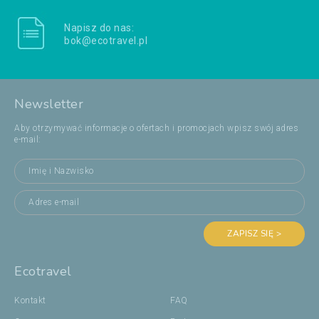
Napisz do nas:
bok@ecotravel.pl
Newsletter
Aby otrzymywać informacje o ofertach i promocjach wpisz swój adres
e-mail:
ZAPISZ SIĘ >
Ecotravel
Kontakt
FAQ