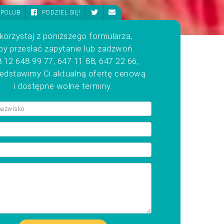
POLUB
PODZIEL SIĘ!
korzystaj z poniższego formularza,
by przesłać zapytanie lub zadzwoń
 12 648 99 77, 647 11 88, 647 22 66,
zedstawimy Ci aktualną ofertę cenową
i dostępne wolne terminy.