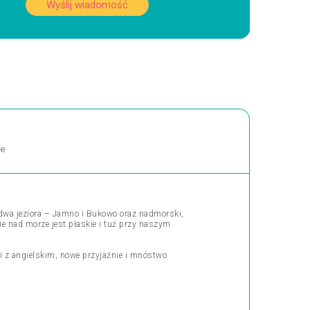
Wyślij wiadomość
ne
 dwa jeziora – Jamno i Bukowo oraz nadmorski,
e nad morze jest płaskie i tuż przy naszym
ki z angielskim, nowe przyjaźnie i mnóstwo