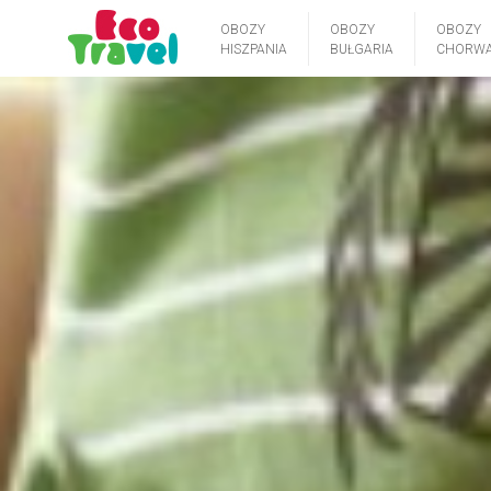
OBOZY
OBOZY
OBOZY
HISZPANIA
BUŁGARIA
CHORWA