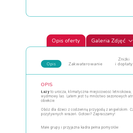
Opis oferty
Galeria Zdjęć
Zniżki
Opis
Zakwaterowanie
i dopłaty
OPIS
Łazy
to urocza, klimatyczna miejscowość letniskowa, 
wydmowy las. Latem jest tu mnóstwo sezonowych atrakc
obiekcie.
Obóz dla dzieci z codzienną przygodą z angielskim. C
pozytywnych wrażeń. Gotowi? Zapraszamy!
Małe grupy i przyjazna kadra pełna pomysłów