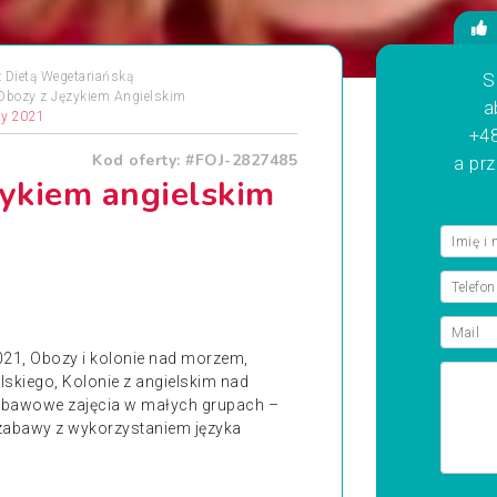
 Dietą Wegetariańską
S
Obozy z Językiem Angielskim
a
zy 2021
+48
Kod oferty: #FOJ-2827485
a pr
zykiem angielskim
2021, Obozy i kolonie nad morzem,
lskiego, Kolonie z angielskim nad
zabawowe zajęcia w małych grupach –
e zabawy z wykorzystaniem języka