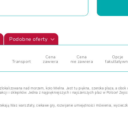
Podobne oferty
Cena
Cena
Opcje
Transport
zawiera
nie zawiera
fakultatyw
zlokalizowana nad morzem, koło Mielna. Jest tu piękna, szeroka plaża, a obok
ji i sklepików. Jedna z najpiękniejszych i najszerszych plaż w Polsce! Zejści
zekają Was warsztaty, ciekawe gry, rozwijanie umiejętności mówienia, wyciecz