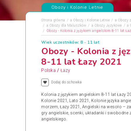
Obozy i Kolonie Letnie
Strona główna
a
Obozy i Kolonie Letnie
a
Obozy z
a
Obozy dla Maluszków
a
Obozy Językowe
a
Obozy - Kolonia z językiem angielskim 8-11 lat Ła
Wiek uczestników: 8 - 11 lat
Obozy - Kolonia z ję
8-11 lat Łazy 2021
/
Polska
Łazy
Dodaj do schowka
Kolonia z językiem angielskim 8-11 lat Łazy 
Kolonie 2021, Lato 2021, Kolonie języka angie
morzem, Łazy 2021, Angielski na wesoło – 
gry angielskie, scenki, układanki i swobodn
angielskiego.