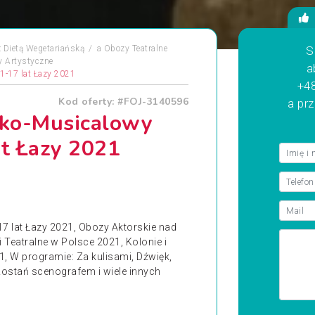
 Dietą Wegetariańską
a
Obozy Teatralne
S
 Artystyczne
a
1-17 lat Łazy 2021
+48
Kod oferty: #FOJ-3140596
a pr
sko-Musicalowy
t Łazy 2021
 lat Łazy 2021, Obozy Aktorskie nad
Teatralne w Polsce 2021, Kolonie i
, W programie: Za kulisami, Dźwięk,
 Zostań scenografem i wiele innych