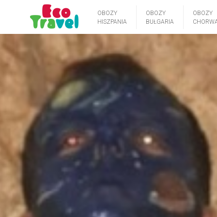
OBOZY
OBOZY
OBOZY
HISZPANIA
BUŁGARIA
CHORWA