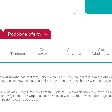
Podobne oferty
Cena
Cena
Opcje
Transport
zawiera
nie zawiera
fakultatyw
zlokalizowana nad morzem, koło Mielna. Jest tu piękna, szeroka plaża, a obok
ji i sklepików. Jedna z najpiękniejszych i najszerszych plaż w Polsce! Zejści
ie wakacje! Spędzimy je w Łazach k. Mielna – w towarzystwie pięknych plaż,
nąć swój talent oraz wspaniale spędzić czas w otoczeniu rówieśników. Zajęcia
 i poziomu ogólnego grupy.