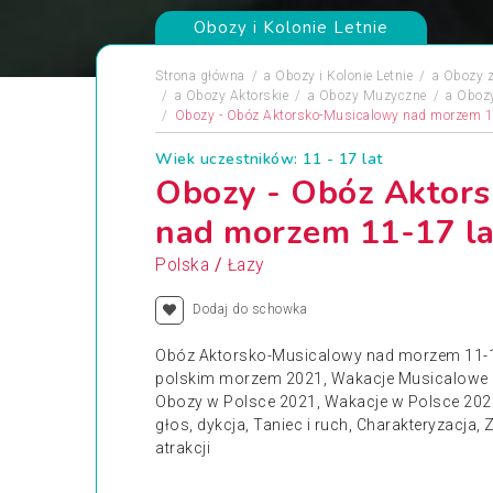
Obozy i Kolonie Letnie
Strona główna
a
Obozy i Kolonie Letnie
a
Obozy z
a
Obozy Aktorskie
a
Obozy Muzyczne
a
Obozy
Obozy - Obóz Aktorsko-Musicalowy nad morzem 1
Wiek uczestników: 11 - 17 lat
Obozy - Obóz Aktor
nad morzem 11-17 la
/
Polska
Łazy
Dodaj do schowka
Obóz Aktorsko-Musicalowy nad morzem 11-17
polskim morzem 2021, Wakacje Musicalowe i 
Obozy w Polsce 2021, Wakacje w Polsce 2021
głos, dykcja, Taniec i ruch, Charakteryzacja,
atrakcji