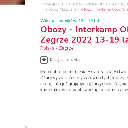
Strona główna
a
Obozy i Kolonie Letnie
a
Obozy z
a
Obozy Muzyczne
Obozy - Interkamp Obóz Git
Wiek uczestników: 13 - 19 lat
Obozy - Interkamp O
Zegrze 2022 13-19 l
/
Polska
Zegrze
Dodaj do schowka
Moc dobrego brzmienia – szkoła gitary i twó
Gitarowy zapraszamy zarówno tych, którzy 
gitarą, jak i już grających gitarzystów. Zaję
kameralnych grupach, według poziomu zaa