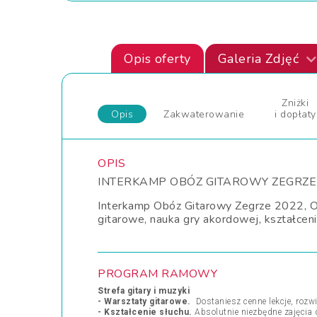
Opis oferty
Galeria Zdjęć
Zniżki
Opis
Zakwaterowanie
i dopłaty
OPIS
INTERKAMP OBÓZ GITAROWY ZEGRZE
Interkamp Obóz Gitarowy Zegrze 2022, Obo
gitarowe, nauka gry akordowej, kształcen
PROGRAM RAMOWY
Strefa gitary i muzyki
- Warsztaty gitarowe.
Dostaniesz cenne lekcje, rozwi
- Kształcenie słuchu.
Absolutnie niezbędne zajęcia 