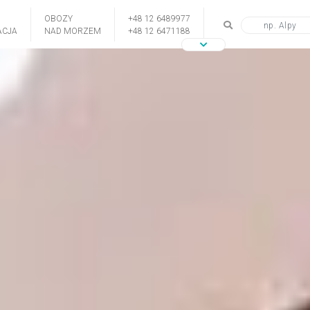
OBOZY
+48 12 6489977
CJA
NAD MORZEM
+48 12 6471188