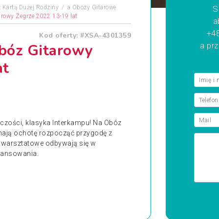
 Kartą Dużej Rodziny
a
Obozy Gitarowe
S
arowy Zegrze 2022 13-19 lat
a
+48
Kod oferty: #XSA-4301359
bóz Gitarowy
a pr
at
rczości, klasyka Interkampu! Na Obóz
mają ochotę rozpocząć przygodę z
cia warsztatowe odbywają się w
wansowania.