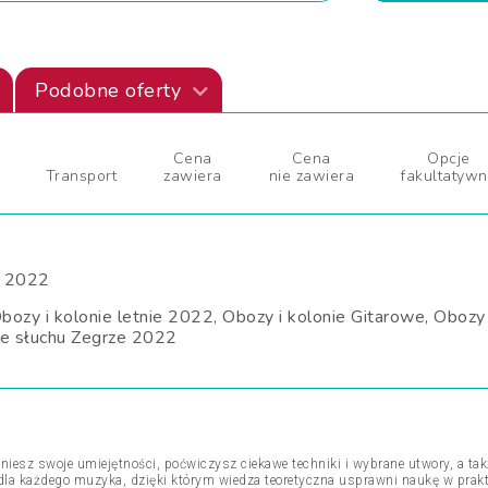
Podobne oferty
Cena
Cena
Opcje
Transport
zawiera
nie zawiera
fakultatyw
 2022
zy i kolonie letnie 2022, Obozy i kolonie Gitarowe, Obozy
ie słuchu Zegrze 2022
niesz swoje umiejętności, poćwiczysz ciekawe techniki i wybrane utwory, a ta
dla każdego muzyka, dzięki którym wiedza teoretyczna usprawni naukę w prak