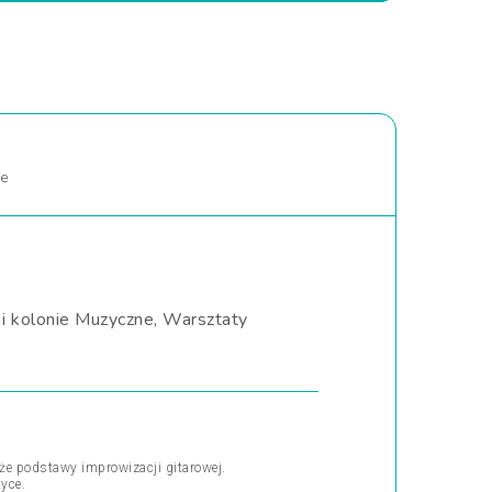
ne
 i kolonie Muzyczne, Warsztaty
kże podstawy improwizacji gitarowej.
tyce.