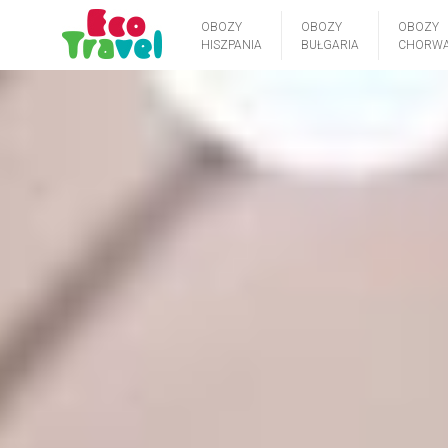
OBOZY
OBOZY
OBOZY
HISZPANIA
BUŁGARIA
CHORWA