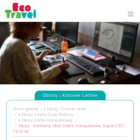
Obozy i Kolonie Letnie
Strona główna
a
Obozy i Kolonie Letnie
a
Obozy z Kartą Dużej Rodziny
a
Obozy Grafiki Komputerowej
Obozy - Interkamp Obóz Grafiki Komputerowej Zegrze 2022
13-19 lat