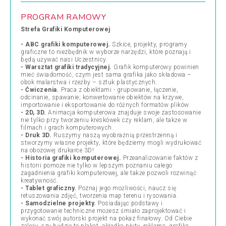
PROGRAM RAMOWY
Strefa Grafiki Komputerowej
- ABC grafiki komputerowej.
Szkice, projekty, programy
graficzne to niezbędnik w wyborze narzędzi, które poznają i
będą używać nasi Uczestnicy.
- Warsztat grafiki tradycyjnej.
Grafik komputerowy powinien
mieć świadomość, czym jest sama grafika jako składowa –
obok malarstwa i rzeźby – sztuk plastycznych.
- Ćwiczenia.
Praca z obiektami - grupowanie, łączenie,
odcinanie, spawanie; konwertowanie obiektów na krzywe,
importowanie i eksportowanie do różnych formatów plików.
- 2D, 3D.
Animacja komputerowa znajduje swoje zastosowanie
nie tylko przy tworzeniu kreskówek czy reklam, ale także w
filmach i grach komputerowych.
- Druk 3D.
Ruszymy naszą wyobraźnią przestrzenną i
stworzymy własne projekty, które będziemy mogli wydrukować
na obozowej drukarce 3D!
- Historia grafiki komputerowej.
Przeanalizowanie faktów z
historii pomoże nie tylko w lepszym poznaniu całego
zagadnienia grafiki komputerowej, ale także pozwoli rozwinąć
kreatywność.
- Tablet graficzny.
Poznaj jego możliwości, naucz się
retuszowania zdjęć, tworzenia map terenu i rysowania.
- Samodzielne projekty.
Posiadając podstawy i
przygotowanie techniczne możesz śmiało zaprojektować i
wykonać swój autorski projekt na pokaz finałowy. Od Ciebie