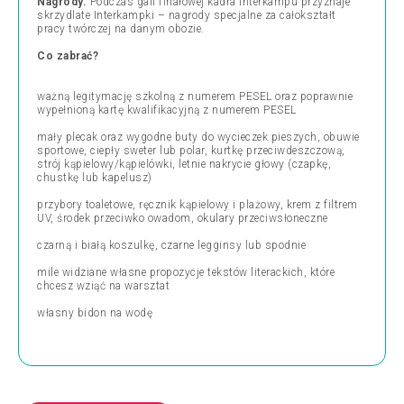
Nagrody.
Podczas gali finałowej kadra Interkampu przyznaje
skrzydlate Interkampki – nagrody specjalne za całokształt
pracy twórczej na danym obozie.
Co zabrać?
ważną legitymację szkolną z numerem PESEL oraz poprawnie
wypełnioną kartę kwalifikacyjną z numerem PESEL
mały plecak oraz wygodne buty do wycieczek pieszych, obuwie
sportowe, ciepły sweter lub polar, kurtkę przeciwdeszczową,
strój kąpielowy/kąpielówki, letnie nakrycie głowy (czapkę,
chustkę lub kapelusz)
przybory toaletowe, ręcznik kąpielowy i plażowy, krem z filtrem
UV, środek przeciwko owadom, okulary przeciwsłoneczne
czarną i białą koszulkę, czarne legginsy lub spodnie
mile widziane własne propozycje tekstów literackich, które
chcesz wziąć na warsztat
własny bidon na wodę