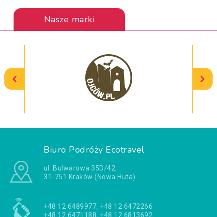
Nasze marki
Biuro Podróży Ecotravel
ul. Bulwarowa 35D/42,
31-751 Kraków (Nowa Huta)
+48 12 6489977, +48 12 6472266
+48 12 6471188, +48 12 6813692