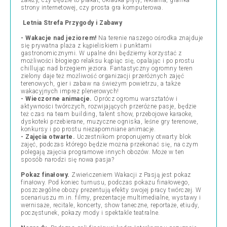
zależy, czy będzie to plakat, okładka płyty, reklama, grafika
strony internetowej, czy prosta gra komputerowa.
Letnia Strefa Przygody i Zabawy
- Wakacje nad jeziorem!
Na terenie naszego ośrodka znajduje
się prywatna plaża z kąpieliskiem i punktami
gastronomicznymi. W upalne dni będziemy korzystać z
możliwości błogiego relaksu kąpiąc się, opalając i po prostu
chillując nad brzegiem jeziora. Fantastyczny ogromny teren
zielony daje też możliwość organizacji przeróżnych zajęć
terenowych, gier i zabaw na świeżym powietrzu, a także
wakacyjnych imprez plenerowych!
- Wieczorne animacje.
Oprócz ogromu warsztatów i
aktywności twórczych, rozwijających przeróżne pasje, będzie
też czas na team building, talent show, przebojowe karaoke,
dyskoteki przebierane, muzyczne ogniska, leśne gry terenowe,
konkursy i po prostu niezapomniane animacje.
- Zajęcia otwarte.
Uczestnikom proponujemy otwarty blok
zajęć, podczas którego będzie można przekonać się, na czym
polegają zajęcia programowe innych obozów. Może w ten
sposób narodzi się nowa pasja?
Pokaz finałowy.
Zwieńczeniem Wakacji z Pasją jest pokaz
finałowy. Pod koniec turnusu, podczas pokazu finałowego,
poszczególne obozy prezentują efekty swojej pracy twórczej. W
scenariuszu m.in. filmy, prezentacje multimedialne, wystawy i
wernisaże, recitale, koncerty, show taneczne, reportaże, etiudy,
poczęstunek, pokazy mody i spektakle teatralne.