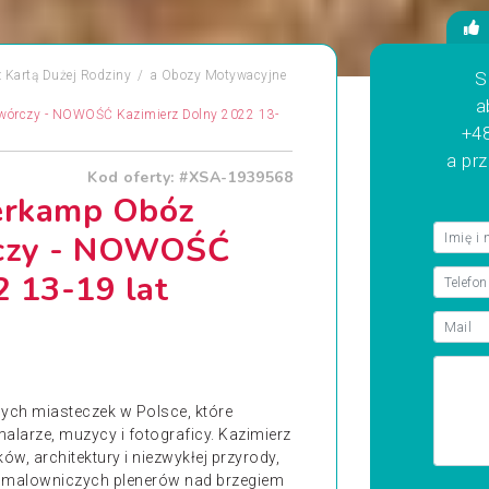
 Kartą Dużej Rodziny
a
Obozy Motywacyjne
S
a
Twórczy - NOWOŚĆ Kazimierz Dolny 2022 13-
+48
a pr
Kod oferty: #XSA-1939568
terkamp Obóz
rczy - NOWOŚĆ
2 13-19 lat
iwych miasteczek w Polsce, które
malarze, muzycy i fotograficy. Kazimierz
tków, architektury i niezwykłej przyrody,
oraz malowniczych plenerów nad brzegiem