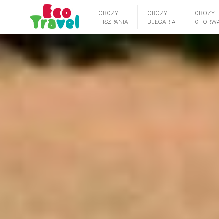
OBOZY
OBOZY
OBOZY
HISZPANIA
BUŁGARIA
CHORWA