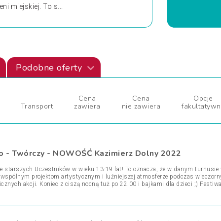
i miejskiej. To s...
Podobne oferty
Cena
Cena
Opcje
Transport
zawiera
nie zawiera
fakultatyw
o - Twórczy - NOWOŚĆ Kazimierz Dolny 2022
 starszych Uczestników w wieku 13-19 lat! To oznacza, że w danym turnusie 
i, wspólnym projektom artystycznym i luźniejszej atmosferze podczas wieczorn
znych akcji. Koniec z ciszą nocną tuż po 22.00 i bajkami dla dzieci ;) Festiw