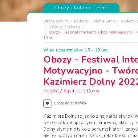
Obozy i Kolonie Letnie
Strona główna
a
Obozy i Kolonie Letnie
a
Obozy z
a
Obozy Edukacyjne
Obozy - Festiwal Interkamp Obóz Motywacyjno - 
19 lat
Wiek uczestników: 13 - 19 lat
Obozy - Festiwal In
Motywacyjno - Twó
Kazimierz Dolny 202
/
Polska
Kazimierz Dolny
Dodaj do schowka
Kazimierz Dolny to jedno z najbardziej urokl
szczerze kochają artyści: filmowcy, aktorzy, 
Dolny słynie nie tylko z barwnej historii, zaby
ale też licznych galerii sztuki, rękodzieła 