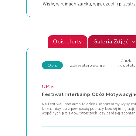
Wisły, w ruinach zamku, wąwozach i przestrzen
Opis oferty
Galeria Zdjęć
Zniżki
Opis
Zakwaterowanie
i dopłaty
OPIS
Festiwal Interkamp Obóz Motywacyjn
Na Festiwal Interkamp Młodzież zapraszamy wyłącznie
Uczestnicy, co z pewnością posłuży lepszej integracj
wspólnych projektów twórczych, czy bardziej spontanic