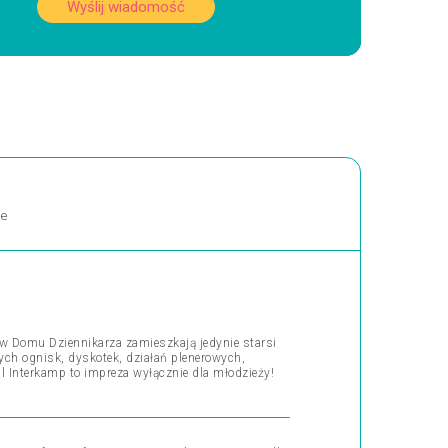
Wyślij wiadomość
ne
w Domu Dziennikarza zamieszkają jedynie starsi
ych ognisk, dyskotek, działań plenerowych,
al Interkamp to impreza wyłącznie dla młodzieży!