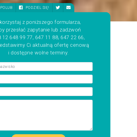
POLUB
PODZIEL SIĘ!
korzystaj z poniższego formularza,
by przesłać zapytanie lub zadzwoń
 12 648 99 77, 647 11 88, 647 22 66,
zedstawimy Ci aktualną ofertę cenową
i dostępne wolne terminy.