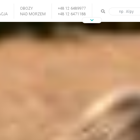
OBOZY
+48 12 6489977
CJA
NAD MORZEM
+48 12 6471188