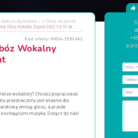
 Kartą Dużej Rodziny
a
Obozy Muzyczne
S
kamp Obóz Wokalny Zegrze 2022 13-19 lat
a
+48
Kod oferty: #XSA-1591443
Obóz Wokalny
a pr
at
arierze wokalisty? Chcesz popracować
ny przeznaczony jest właśnie dla
awidłową emisję głosu, a przede
i kochającymi muzykę. Dołącz do nas!