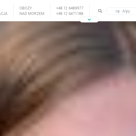
OBOZY
+48 12 6489977
CJA
NAD MORZEM
+48 12 6471188