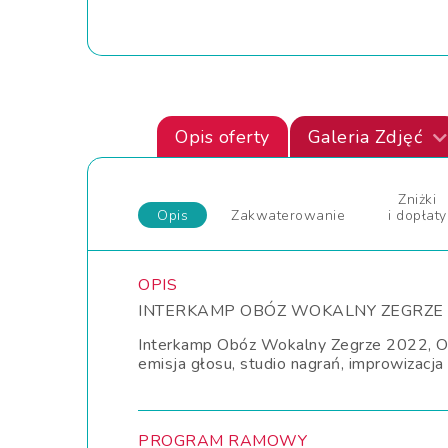
Opis oferty
Galeria Zdjęć
Zniżki
Opis
Zakwaterowanie
i dopłaty
OPIS
INTERKAMP OBÓZ WOKALNY ZEGRZE
Interkamp Obóz Wokalny Zegrze 2022, Oboz
emisja głosu, studio nagrań, improwizacj
PROGRAM RAMOWY