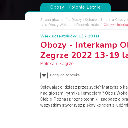
Obozy i Kolonie Letnie
Strona główna
a
Obozy i Kolonie Letnie
a
Obozy z
a
Obozy Wokalne i Piosenkarskie
Obozy - Inter
Wiek uczestników: 13 - 19 lat
Obozy - Interkamp 
Zegrze 2022 13-19 l
/
Polska
Zegrze
Dodaj do schowka
Śpiewająco idziesz przez życie? Marzysz o k
nad głosem, rytmiką i emocjami? Obóz Wokal
Ciebie! Poznasz różne techniki, zadbasz o pr
wszystkim stworzysz piękny koncert z ludźm