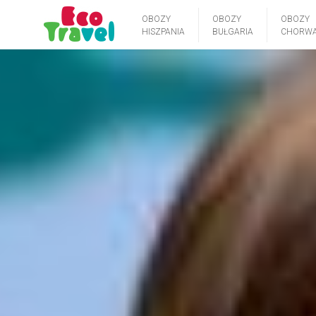
OBOZY
OBOZY
OBOZY
HISZPANIA
BUŁGARIA
CHORWA