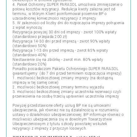
określonych w umowie-zgłoszeniu.
4. Pakiet Ochronny SUPER PARASOL umożliwia zmniejszenie o
połowę kosztów rezygnacji. Redukcja kwoty zależna jest od
terminu, w którym Klient poinformował pisemnie BP o
uzasadnionej konieczności rezygnacji z imprezy.
5. W zależności od liczby dni do rozpoczęcia imprezy potrącenia
z wpłat wynoszą:
Rezygnacja powyżej 30 dni od imprezy - zwrot 100% wpłaty
(standardowo przepada 200 zł)
Rezygnacja 14-30 dni przed imprezą - zwrot 90% wpłaty
(standardowo 50%)
Rezygnacja 1-13 dni przed imprezą - zwrot 85% wpłaty
(standardowo 40%)
Niestawienie się na zbiórkę - zwrot min. 80% wpłaty
(standardowo 20%)
Ponadto posiadaczom Pakietu Ochronnego SUPER PARASOL
gwarantujemy: (do 7 dni przed terminem rozpoczęcia imprezy)
1. możliwość bezkosztowej zmiany imprezy (na dostępną
imprezę w tej samej cenie)
2. możliwość bezkosztowej zmiany terminu wyjazdu
3. możliwość bezkosztowej zmiany uczestnika rezerwacji czyli
przeniesienia na osobę trzecią uprawnień uczestnika imprezy
Powyżej przedstawione oferty usług BP nie są umowami
ubezpieczenia, jak również nie są działalnością w rozumieniu
ustawy o działalności ubezpieczeniowej. BP informuje również o
możliwości ubezpieczenia się w dowolnym Towarzystwie
Ubezpieczeniowym z tytułu szkody powstałej wskutek
rezygnacji z imprezy z przyczyn losowych.