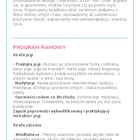
zrównoważenia, ekologii i uważności, a tzw. nurt „slow” pojawia
się w gastronomii, modzie, turystyce czy po prostu stylu
życia. Proponujemy wyjątkowy obóz, na którym zadbamy o
Wasz zdrowy umysł i ciało, wprowadzimy do codzienności
pozytywne nawyki, popracujemy nad samoakceptacją i radością
życia.
PROGRAM RAMOWY
Strefa jogi
- Praktyka jogi.
Poznasz jej zróżnicowane formy i odmiany.
Aerial joga, joga na krzesłach, hatha joga, zdrowy kręgosłup.
Praktykować będziemy przede wszystkim na łonie natury - z
starym sadzie, w lesie i nad Wisłą.
-
Medytacja.
Nauka poszukiwań wewnętrznego spokoju,
medytacja, afirmacja, poznanie silnych i słabych punktów,
czakry.
-
Opowieści rodem ze Wschodu.
Historia jogi, medytacji,
zrównoważenia, fundamenty, na których opiera się styl życia
buddystów.
Zajęcia poprowadzi wykwalifikowany i praktykujący
instruktor jogi.
Strefa zdrowia
- Mindfulness.
Trening uważności pozwala zajrzeć nam do
własnego wnętrza, skupić na oddechu, nazywać emocje,