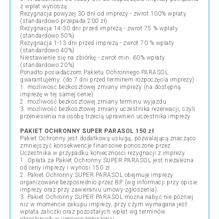
z wpłat wynoszą:
Rezygnacja powyżej 30 dni od imprezy - zwrot 100% wpłaty
(standardowo przepada 200 zł)
Rezygnacja 14-30 dni przed imprezą - zwrot 75 % wpłaty
(standardowo 50%)
Rezygnacja 1-13 dni przed imprezą - zwrot 70 % wpłaty
(standardowo 40%)
Niestawienie się na zbiórkę - zwrot min. 60% wpłaty
(standardowo 20%)
Ponadto posiadaczom Pakietu Ochronnego PARASOL
gwarantujemy: (do 7 dni przed terminem rozpoczęcia imprezy)
1. możliwość bezkosztowej zmiany imprezy (na dostępną
imprezę w tej samej cenie)
2. możliwość bezkosztowej zmiany terminu wyjazdu
3. możliwość bezkosztowej zmiany uczestnika rezerwacji, czyli
przeniesienia na osobę trzecią uprawnień uczestnika imprezy
PAKIET OCHRONNY SUPER PARASOL 150 zł
Pakiet Ochronny jest dodatkową usługą, pozwalającą znacząco
zmniejszyć konsekwencje finansowe ponoszone przez
Uczestnika w przypadku konieczności rezygnacji z imprezy.
1. Opłata za Pakiet Ochronny SUPER PARASOL jest niezależna
od ceny imprezy i wynosi 150 zł.
2. Pakiet Ochronny SUPER PARASOL obejmuje imprezy
organizowane bezpośrednio przez BP (wg informacji przy opisie
imprezy oraz przy zawieraniu umowy-zgłoszenia).
3. Pakiet Ochronny SUPER PARASOL można nabyć nie później
niż w momencie zakupu imprezy, przy czym wymagana jest
wpłata zaliczki oraz pozostałych wpłat wg terminów