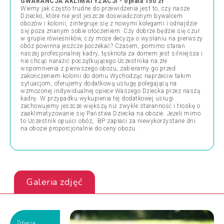
GWARANCJA AKLIMATYZACJI - opłata 150 zł
Wiemy jak często trudne do przewidzenia jest to, czy nasze
Dziecko, które nie jest jeszcze doświadczonym bywalcem
obozów i kolonii, zintegruje się z nowymi kolegami i odnajdzie
się poza znanym sobie otoczeniem. Czy dobrze będzie się czuł
w grupie rówieśników, czy może decyzja o wysłaniu na pierwszy
obóz powinna jeszcze poczekać? Czasem, pomimo starań
naszej profesjonalnej kadry, tęsknota za domem jest silniejsza i
nie chcąc narazić początkującego Uczestnika na złe
wspomnienia z pierwszego obozu, zabieramy go przed
zakończeniem kolonii do domu.Wychodząc naprzeciw takim
sytuacjom, oferujemy dodatkową usługę polegającą na
wzmożonej indywidualnej opiece Waszego Dziecka przez naszą
kadrę. W przypadku wykupienia tej dodatkowej usługi
zachowujemy jeszcze większą niż zwykle staranność i troskę o
zaaklimatyzowanie się Państwa Dziecka na obozie. Jeżeli mimo
to Uczestnik opuści obóz, BP zapłaci za niewykorzystane dni
na obozie proporcjonalnie do ceny obozu.
Galeria zdjęć
Zdjęcia