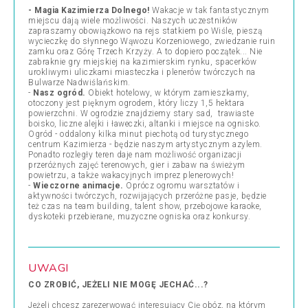
- Magia Kazimierza Dolnego!
Wakacje w tak fantastycznym
miejscu dają wiele możliwości. Naszych uczestników
zapraszamy obowiązkowo na rejs statkiem po Wiśle, pieszą
wycieczkę do słynnego Wąwozu Korzeniowego, zwiedzanie ruin
zamku oraz Górę Trzech Krzyży. A to dopiero początek... Nie
zabraknie gry miejskiej na kazimierskim rynku, spacerków
urokliwymi uliczkami miasteczka i plenerów twórczych na
Bulwarze Nadwiślańskim.
-
Nasz ogród.
Obiekt hotelowy, w którym zamieszkamy,
otoczony jest pięknym ogrodem, który liczy 1,5 hektara
powierzchni. W ogrodzie znajdziemy stary sad, trawiaste
boisko, liczne alejki i ławeczki, altanki i miejsce na ognisko.
Ogród - oddalony kilka minut piechotą od turystycznego
centrum Kazimierza - będzie naszym artystycznym azylem.
Ponadto rozległy teren daje nam możliwość organizacji
przeróżnych zajęć terenowych, gier i zabaw na świeżym
powietrzu, a także wakacyjnych imprez plenerowych!
-
Wieczorne animacje.
Oprócz ogromu warsztatów i
aktywności twórczych, rozwijających przeróżne pasje, będzie
też czas na team building, talent show, przebojowe karaoke,
dyskoteki przebierane, muzyczne ogniska oraz konkursy.
UWAGI
CO ZROBIĆ, JEŻELI NIE MOGĘ JECHAĆ...?
Jeżeli chcesz zarezerwować interesujący Cię obóz, na którym