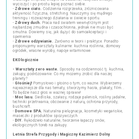
wyciszyć i po prostu lepiej poznać siebie.
-
Zdrowe ciało.
Codzienna rozgrzewka, zróżnicowana
aktywność fizyczna, stretching. Nauczymy się mądrego
treningu i rozważnego działania w świecie sportu.
-
Zdrowy duch.
Praca nad światem wewnętrznym jest
najbardziej żmudna i czasochłonna, jednak nie musi być
smutna. Dowiemy się, jak dążyć do samoakceptacji i
spełnienia.
-
Zdrowe odżywianie.
Zarówno w teorii i praktyce. Ponadto
proponujemy warsztaty kulinarne: kuchnia roślinna, domowy
ogródek, własne wyroby, napoje witaminowe.
EKOlogicznie
- Warsztaty zero waste.
Sposoby na codzienność tj. kuchnia,
zakupy, podróżowanie. Co my możemy zrobić dla naszej
planety?
-
Głośniej!
Pomysłowo i głośno o tym, co ważne. Wybierzemy
najważniejsze dla nas tematy, stworzymy hasła, plakaty, film...
To będzie nasz głos w ważnej sprawie!
-
Moc lasu.
Siedliska, szałasy, rodzaje palenisk, rośliny jadalne,
techniki przetrwania, obcowanie z naturą, ochrona przyrody,
bushcraft.
-
Domowe SPA.
Naturalna pielęgnacja, kosmetyki wegańskie,
maseczki z produktów spożywczych.
-
DIY.
Rękodzieło naturalne, tworzenie łapaczy snów,
ekologicznych toreb na zakupy.
Letnia Strefa Przygody i Magiczny Kazimierz Dolny