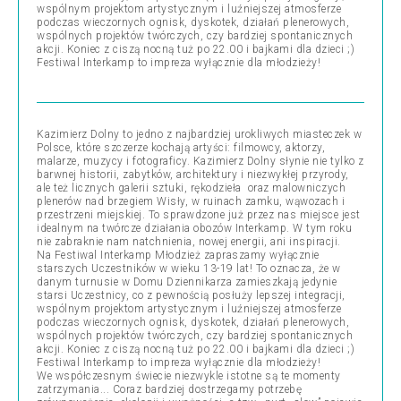
wspólnym projektom artystycznym i luźniejszej atmosferze
podczas wieczornych ognisk, dyskotek, działań plenerowych,
wspólnych projektów twórczych, czy bardziej spontanicznych
akcji. Koniec z ciszą nocną tuż po 22.00 i bajkami dla dzieci ;)
Festiwal Interkamp to impreza wyłącznie dla młodzieży!
Kazimierz Dolny to jedno z najbardziej urokliwych miasteczek w
Polsce, które szczerze kochają artyści: filmowcy, aktorzy,
malarze, muzycy i fotograficy. Kazimierz Dolny słynie nie tylko z
barwnej historii, zabytków, architektury i niezwykłej przyrody,
ale też licznych galerii sztuki, rękodzieła oraz malowniczych
plenerów nad brzegiem Wisły, w ruinach zamku, wąwozach i
przestrzeni miejskiej. To sprawdzone już przez nas miejsce jest
idealnym na twórcze działania obozów Interkamp. W tym roku
nie zabraknie nam natchnienia, nowej energii, ani inspiracji.
Na Festiwal Interkamp Młodzież zapraszamy wyłącznie
starszych Uczestników w wieku 13-19 lat! To oznacza, że w
danym turnusie w Domu Dziennikarza zamieszkają jedynie
starsi Uczestnicy, co z pewnością posłuży lepszej integracji,
wspólnym projektom artystycznym i luźniejszej atmosferze
podczas wieczornych ognisk, dyskotek, działań plenerowych,
wspólnych projektów twórczych, czy bardziej spontanicznych
akcji. Koniec z ciszą nocną tuż po 22.00 i bajkami dla dzieci ;)
Festiwal Interkamp to impreza wyłącznie dla młodzieży!
We współczesnym świecie niezwykle istotne są te momenty
zatrzymania... Coraz bardziej dostrzegamy potrzebę