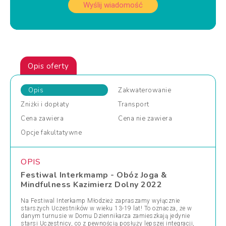
Wyślij wiadomość
Opis oferty
Opis
Zakwaterowanie
Zniżki
i dopłaty
Transport
Cena
zawiera
Cena
nie zawiera
Opcje
fakultatywne
OPIS
Festiwal Interkmamp - Obóz Joga &
Mindfulness Kazimierz Dolny 2022
Na Festiwal Interkamp Młodzież zapraszamy wyłącznie
starszych Uczestników w wieku 13-19 lat! To oznacza, że w
danym turnusie w Domu Dziennikarza zamieszkają jedynie
starsi Uczestnicy, co z pewnością posłuży lepszej integracji,