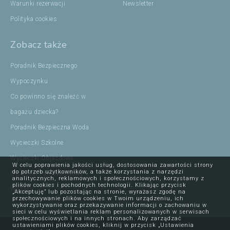
Warunki rezerwacji
Newsletter
Polityka cookies
Zobacz także
Poradnik Bezpiecznego
Wypoczynku
Co powinno się znaleźć w
bagażu dziecka?
Poradnik Bezpieczna Woda
Wycieczki Szkolne
Wycieczki Objazdowe
W celu poprawienia jakości usług, dostosowania zawartości strony
do potrzeb użytkowników, a także korzystania z narzędzi
Ojcowski Park Narodowy
analitycznych, reklamowych i społecznościowych, korzystamy z
plików cookies i pochodnych technologii. Klikając przycisk
Wczasy
„Akceptuję” lub pozostając na stronie, wyrażasz zgodę na
przechowywanie plików cookies w Twoim urządzeniu, ich
wykorzystywanie oraz przekazywanie informacji o zachowaniu w
sieci w celu wyświetlania reklam personalizowanych w serwisach
społecznościowych i na innych stronach. Aby zarządzać
ustawieniami plików cookies, kliknij w przycisk „Ustawienia