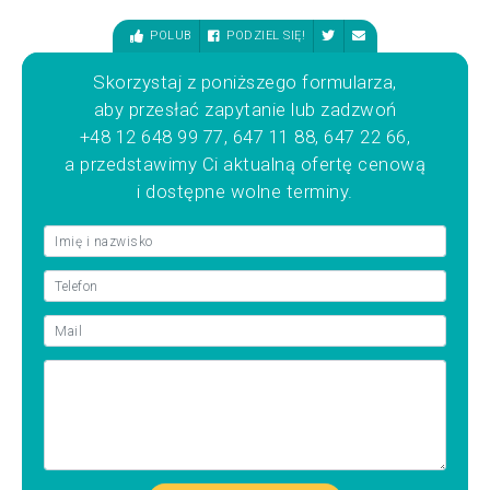
POLUB
PODZIEL SIĘ!
Skorzystaj z poniższego formularza,
aby przesłać zapytanie lub zadzwoń
+48 12 648 99 77, 647 11 88, 647 22 66,
a przedstawimy Ci aktualną ofertę cenową
i dostępne wolne terminy.