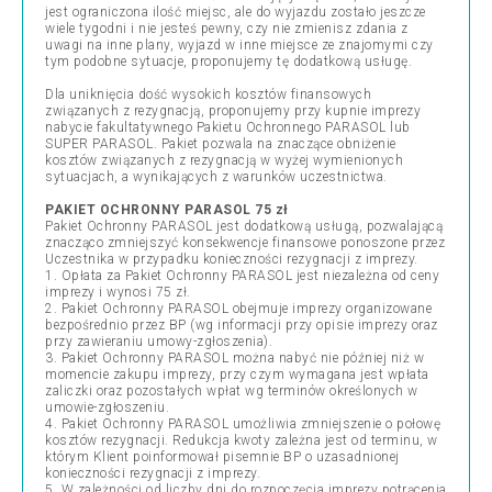
jest ograniczona ilość miejsc, ale do wyjazdu zostało jeszcze
wiele tygodni i nie jesteś pewny, czy nie zmienisz zdania z
uwagi na inne plany, wyjazd w inne miejsce ze znajomymi czy
tym podobne sytuacje, proponujemy tę dodatkową usługę.
Dla uniknięcia dość wysokich kosztów finansowych
związanych z rezygnacją, proponujemy przy kupnie imprezy
nabycie fakultatywnego Pakietu Ochronnego PARASOL lub
SUPER PARASOL. Pakiet pozwala na znaczące obniżenie
kosztów związanych z rezygnacją w wyżej wymienionych
sytuacjach, a wynikających z warunków uczestnictwa.
PAKIET OCHRONNY PARASOL 75 zł
Pakiet Ochronny PARASOL jest dodatkową usługą, pozwalającą
znacząco zmniejszyć konsekwencje finansowe ponoszone przez
Uczestnika w przypadku konieczności rezygnacji z imprezy.
1. Opłata za Pakiet Ochronny PARASOL jest niezależna od ceny
imprezy i wynosi 75 zł.
2. Pakiet Ochronny PARASOL obejmuje imprezy organizowane
bezpośrednio przez BP (wg informacji przy opisie imprezy oraz
przy zawieraniu umowy-zgłoszenia).
3. Pakiet Ochronny PARASOL można nabyć nie później niż w
momencie zakupu imprezy, przy czym wymagana jest wpłata
zaliczki oraz pozostałych wpłat wg terminów określonych w
umowie-zgłoszeniu.
4. Pakiet Ochronny PARASOL umożliwia zmniejszenie o połowę
kosztów rezygnacji. Redukcja kwoty zależna jest od terminu, w
którym Klient poinformował pisemnie BP o uzasadnionej
konieczności rezygnacji z imprezy.
5. W zależności od liczby dni do rozpoczęcia imprezy potrącenia