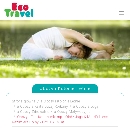
Obozy i Kolonie Letnie
Strona główna
a
Obozy i Kolonie Letnie
a
Obozy z Kartą Dużej Rodziny
a
Obozy z Jogą
a
Obozy Zdrowotne
a
Obozy Motywacyjne
Obozy - Festiwal Interkamp - Obóz Joga & Mindfulness
Kazimierz Dolny 2022 13-19 lat