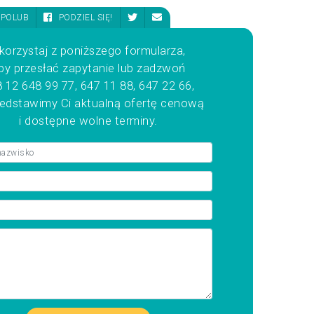
POLUB
PODZIEL SIĘ!
korzystaj z poniższego formularza,
by przesłać zapytanie lub zadzwoń
 12 648 99 77, 647 11 88, 647 22 66,
zedstawimy Ci aktualną ofertę cenową
i dostępne wolne terminy.