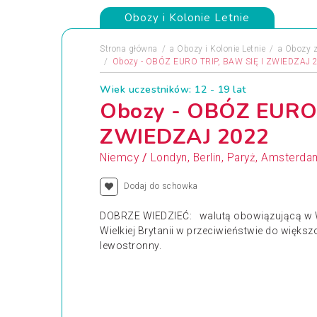
Obozy i Kolonie Letnie
Strona główna
a
Obozy i Kolonie Letnie
a
Obozy z
Obozy - OBÓZ EURO TRIP, BAW SIĘ I ZWIEDZAJ 
Wiek uczestników: 12 - 19 lat
Obozy - OBÓZ EURO 
ZWIEDZAJ 2022
/
Niemcy
Londyn, Berlin, Paryż, Amsterda
Dodaj do schowka
DOBRZE WIEDZIEĆ: walutą obowiązującą w Wiel
Wielkiej Brytanii w przeciwieństwie do więks
lewostronny.