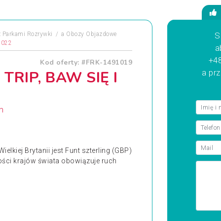
 Parkami Rozrywki
a
Obozy Objazdowe
S
2022
a
+48
Kod oferty: #FRK-1491019
TRIP, BAW SIĘ I
a pr
m
kiej Brytanii jest Funt szterling (GBP)
zości krajów świata obowiązuje ruch