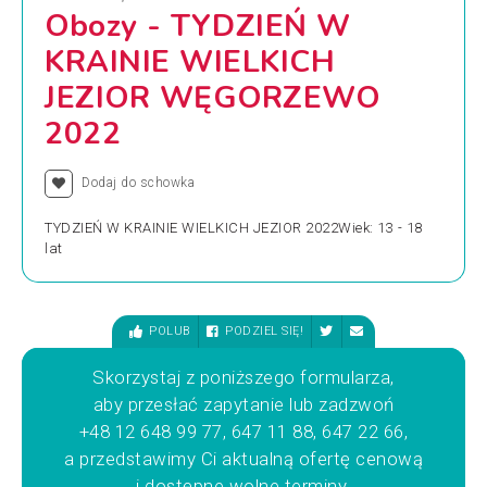
Obozy - TYDZIEŃ W
KRAINIE WIELKICH
JEZIOR WĘGORZEWO
2022
Dodaj do schowka
TYDZIEŃ W KRAINIE WIELKICH JEZIOR 2022Wiek: 13 - 18
lat
POLUB
PODZIEL SIĘ!
Skorzystaj z poniższego formularza,
aby przesłać zapytanie lub zadzwoń
+48 12 648 99 77, 647 11 88, 647 22 66,
a przedstawimy Ci aktualną ofertę cenową
i dostępne wolne terminy.