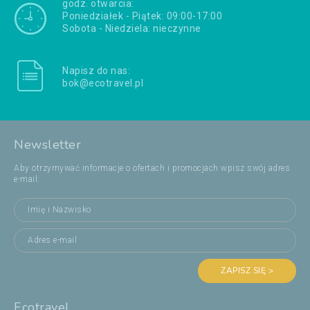
godz. otwarcia:
Poniedziałek - Piątek: 09:00-17:00
Sobota - Niedziela: nieczynne
Napisz do nas:
bok@ecotravel.pl
Newsletter
Aby otrzymywać informacje o ofertach i promocjach wpisz swój adres
e-mail:
ZAPISZ SIĘ >
Ecotravel