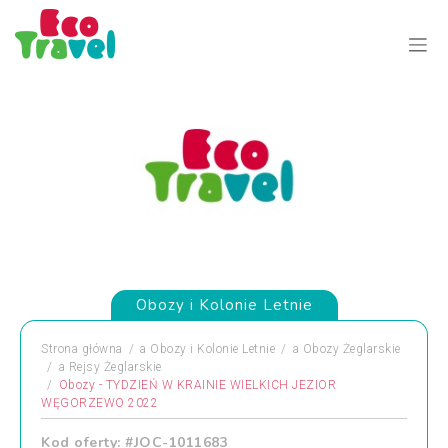
Obozy i Kolonie Letnie
Strona główna
a
Obozy i Kolonie Letnie
a
Obozy Żeglarskie
a
Rejsy Żeglarskie
Obozy - TYDZIEŃ W KRAINIE WIELKICH JEZIOR
WĘGORZEWO 2022
Kod oferty: #JOC-1011683