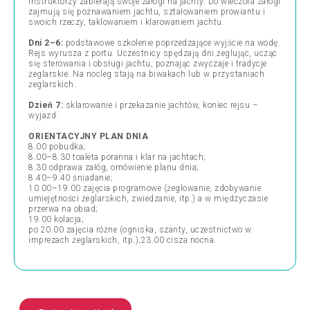
Instruktorzy zabierają swoje załogi na jachty. Do wieczora załogi
zajmują się poznawaniem jachtu, ształowaniem prowiantu i
swoich rzeczy, taklowaniem i klarowaniem jachtu.
Dni 2–6:
podstawowe szkolenie poprzedzające wyjście na wodę.
Rejs wyrusza z portu. Uczestnicy spędzają dni żeglując, ucząc
się sterowania i obsługi jachtu, poznając zwyczaje i tradycje
żeglarskie. Na nocleg stają na biwakach lub w przystaniach
żeglarskich.
Dzień 7:
sklarowanie i przekazanie jachtów, koniec rejsu –
wyjazd.
ORIENTACYJNY PLAN DNIA
8.00 pobudka;
8.00–8.30 toaleta poranna i klar na jachtach;
8.30 odprawa załóg, omówienie planu dnia;
8.40–9.40 śniadanie;
10.00–19.00 zajęcia programowe (żeglowanie, zdobywanie
umiejętności żeglarskich, zwiedzanie, itp.) a w międzyczasie
przerwa na obiad;
19.00 kolacja;
po 20.00 zajęcia różne (ogniska, szanty, uczestnictwo w
imprezach żeglarskich, itp.);23.00 cisza nocna.