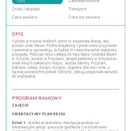
Opis
Zakwaterowanie
Zniżki
i dopłaty
Transport
Cena
zawiera
Cena
nie zawiera
OPIS
Tydzień w Krainie Wielkich Jezior to wspaniała okazja, aby
poznać uroki Mazur. Piękne krajobrazy i pełne uroku przystanie
z pewnością spowodują, że będzie to niepowtarzalna żeglarska
przygoda. Podczas rejsu czekają na Was także: twierdza Boyen
w Giżycku, bunkry w Przystani, zespół pałacowy w Sztynorcie i
wiele innych ciekawych miejsc. Jeziora Mamry, Przystań,
Dobskie, Łabap, Dargin, Kisajno, Jagodne, Boczne i inne, o
łącznej powierzchni ponad 100 km2, oferują wspaniałe warunki
do żeglowania.
PROGRAM RAMOWY
ZAJĘCIA
ORIENTACYJNY PLAN REJSU
Dzień 1:
zbiórka uczestników. Następuje podział na
koedukacyjne załogi i pierwsze spotkanie z instruktorami.