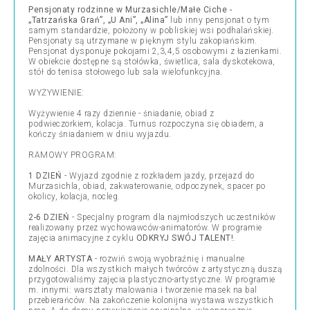
Pensjonaty rodzinne w Murzasichle/Małe Ciche -
„Tatrzańska Grań”, „U Ani”, „Alina”
lub inny pensjonat o tym
samym standardzie, położony w pobliskiej wsi podhalańskiej.
Pensjonaty są utrzymane w pięknym stylu zakopiańskim.
Pensjonat dysponuje pokojami 2,3,4,5 osobowymi z łazienkami.
W obiekcie dostępne są stołówka, świetlica, sala dyskotekowa,
stół do tenisa stołowego lub sala wielofunkcyjna.
WYŻYWIENIE:
Wyżywienie 4 razy dziennie - śniadanie, obiad z
podwieczorkiem, kolacja. Turnus rozpoczyna się obiadem, a
kończy śniadaniem w dniu wyjazdu.
RAMOWY PROGRAM:
1 DZIEŃ
- Wyjazd zgodnie z rozkładem jazdy, przejazd do
Murzasichla, obiad, zakwaterowanie, odpoczynek, spacer po
okolicy, kolacja, nocleg.
2-6 DZIEŃ
- Specjalny program dla najmłodszych uczestników
realizowany przez wychowawców-animatorów. W programie
zajęcia animacyjne z cyklu
ODKRYJ SWÓJ TALENT!
.
MAŁY ARTYSTA
- rozwiń swoją wyobraźnię i manualne
zdolności. Dla wszystkich małych twórców z artystyczną duszą
przygotowaliśmy zajęcia plastyczno-artystyczne. W programie
m. innymi: warsztaty malowania i tworzenie masek na bal
przebierańców. Na zakończenie kolonijna wystawa wszystkich