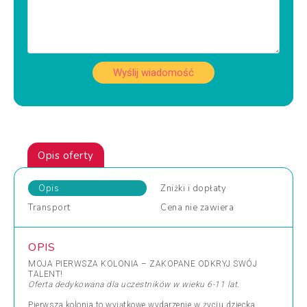
Wyślij wiadomość
Opis oferty
Opis
Zniżki
i dopłaty
Transport
Cena
nie zawiera
OPIS
MOJA PIERWSZA KOLONIA – ZAKOPANE ODKRYJ SWÓJ
TALENT!
Oferta dedykowana dla uczestników w wieku 6-11 lat.
Pierwsza kolonia to wyjątkowe wydarzenie w życiu dziecka,