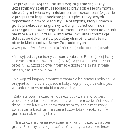
- W przypadku wyjazdu na imprezę zagraniczną każdy
uczestnik wyjazdu musi posiadać przy sobie i legitymować
się ważnym i właściwym dokumentem tożsamości (zgodnie
z przepisami kraju docelowego i krajów tranzytowych -
odpowiednio dowód osobisty lub paszport), który uprawnia
go do przekroczenia granicy z danym państwem. Bez
ważnego i odpowiedniego dokumentu tożsamości uczestnik
nie może wziąć udziału w imprezie. Aktualne informacje
dotyczące dokumentów podróżnych można znaleźć na
stronie Ministerstwa Spraw Zagranicznych:
www.gov.pl/web/dyplomacja/informacje-dla-podrozujacych
- Na wyjazd zagraniczny zalecamy zabranie Europejskiej Karty
Ubezpieczenia Zdrowotnego (EKUZ). Wydawana jest bezpłatnie
przez NFZ. Szczegółowe informacje dostępne są na stronie:
https://pacjent.gov.pl/ekuz
- Na wyjazd krajowy prosimy o zabranie legitymacji szkolnej. W
przypadku imprez z dojazdem koleją legitymacja szkolna jest
warunkiem przyznania biletu ze zniżką.
- Zakwaterowanie dzieci/młodzieży odbywa się w pokojach
według kryterium płci i wieku oraz w miarę możliwości życzeń
dzieci. Z tych też względów zastrzegamy sobie możliwość
zwiększania bądź zmniejszania liczby łóżek w pokojach (w
granicach określonej oferty).
- Plan zakwaterowania powstaje na kilka dni przed wyjazdem
grupy. Prosimy, aby zgłaszać prośby dotyczące zakwaterowania