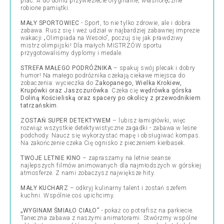
prac. A do domu przywieziecie oryginalne, własnoręcznie
robione pamiątki.
MAŁY SPORTOWIEC
- Sport, to nie tylko zdrowie, ale i dobra
zabawa. Rusz się i weź udział w najbardziej zabawnej imprezie
wakacji „Olimpiada na Wesoło”, poczuj się jak prawdziwy
mistrz olimpijski! Dla małych MISTRZÓW sportu
przygotowaliśmy dyplomy i medale.
STREFA MAŁEGO PODRÓŻNIKA
– spakuj swój plecak i dobry
humor! Na małego podróżnika czekają ciekawe miejsca do
zobaczenia: wycieczka do
Zakopanego, Wielka Krokiew,
Krupówki oraz Jaszczurówka
. Czeka cię
wędrówka górska
Doliną Kościeliską oraz spacery po okolicy z przewodnikiem
tatrzańskim
.
ZOSTAŃ SUPER DETEKTYWEM
– lubisz łamigłówki, więc
rozwiąż wszystkie detektywistyczne zagadki - zabawa w leśne
podchody. Naucz się wykorzystać mapę i obsługiwać kompas.
Na zakończenie czeka Cię ognisko z pieczeniem kiełbasek.
TWOJE LETNIE KINO
– zapraszamy na letnie seanse
najlepszych filmów animowanych dla najmłodszych w górskiej
atmosferze. Z nami zobaczysz największe hity.
MAŁY KUCHARZ
– odkryj kulinarny talent i zostań szefem
kuchni. Wspólnie coś upichcimy.
„WYGINAM ŚMIAŁO CIAŁO”
- pokaż co potrafisz na parkiecie.
Taneczna zabawa z naszymi animatorami. Stwórzmy wspólne