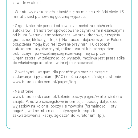
zawarte w ofercie.
- W dniu wyjazdu należy stawić się na miejscu zbiórki około 15
minut przed planowaną godziną wyjazdu.
- Organizator nie ponosi odpowiedzialności za spóźnienia
autokarów i transferów spowodowane czynnikami niezależnymi
od biura (warunki atmosferyczne, warunki drogowe, przejścia
graniczne, blokady, strajki). Na trasach dojazdowych w Polsce
połączenia mogą być realizowane przy min. 10 osobach
autokarami turystycznymi, mikrobusami lub transportem
publicznym po wcześniejszej rezerwacji miejsc przez
Organizatora. W zależności od wyjazdu możliwa jest przesiadka
do właściwego autokaru w innej miejscowości.
- Z ważnymi uwagami dla podróżnych oraz najczęściej
zadawanymi pytaniami (FAQ) można zapoznać się na stronie
www.biuropolska.com.pl/pages/faq
- Na stronie
www.biuropolska.com.pl/kolonie_obozy/pages/warto_wiedziec
znajdą Państwo szczegółowe informacje i porady dotyczące
wyjazdów na kolonie, obozy i zimowiska (formalności, listy
bagażu, ważne informacje dotyczące transportu,
zakwaterowania, kadry, zgłoszeń do kuratorium itp.).