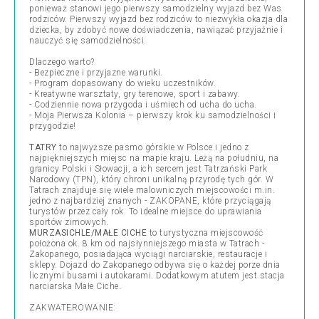
ponieważ stanowi jego pierwszy samodzielny wyjazd bez Was
rodziców. Pierwszy wyjazd bez rodziców to niezwykła okazja dla
dziecka, by zdobyć nowe doświadczenia, nawiązać przyjaźnie i
nauczyć się samodzielności.
Dlaczego warto?
- Bezpieczne i przyjazne warunki.
- Program dopasowany do wieku uczestników.
- Kreatywne warsztaty, gry terenowe, sport i zabawy.
- Codziennie nowa przygoda i uśmiech od ucha do ucha.
- Moja Pierwsza Kolonia – pierwszy krok ku samodzielności i
przygodzie!
TATRY
to najwyższe pasmo górskie w Polsce i jedno z
najpiękniejszych miejsc na mapie kraju. Leżą na południu, na
granicy Polski i Słowacji, a ich sercem jest Tatrzański Park
Narodowy (TPN), który chroni unikalną przyrodę tych gór. W
Tatrach znajduje się wiele malowniczych miejscowości m.in.
jedno z najbardziej znanych - ZAKOPANE, które przyciągają
turystów przez cały rok. To idealne miejsce do uprawiania
sportów zimowych.
MURZASICHLE/MAŁE CICHE
to turystyczna miejscowość
położona ok. 8 km od najsłynniejszego miasta w Tatrach -
Zakopanego, posiadająca wyciągi narciarskie, restauracje i
sklepy. Dojazd do Zakopanego odbywa się o każdej porze dnia
licznymi busami i autokarami. Dodatkowym atutem jest stacja
narciarska Małe Ciche.
ZAKWATEROWANIE: