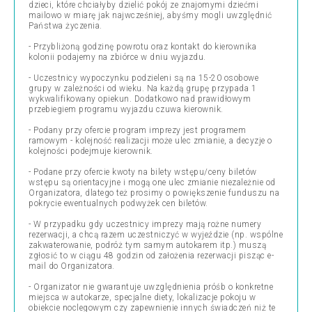
dzieci, które chciałyby dzielić pokój ze znajomymi dziećmi
mailowo w miarę jak najwcześniej, abyśmy mogli uwzględnić
Państwa życzenia.
- Przybliżoną godzinę powrotu oraz kontakt do kierownika
kolonii podajemy na zbiórce w dniu wyjazdu.
- Uczestnicy wypoczynku podzieleni są na 15-20 osobowe
grupy w zależności od wieku. Na każdą grupę przypada 1
wykwalifikowany opiekun. Dodatkowo nad prawidłowym
przebiegiem programu wyjazdu czuwa kierownik.
- Podany przy ofercie program imprezy jest programem
ramowym - kolejność realizacji może ulec zmianie, a decyzje o
kolejności podejmuje kierownik.
- Podane przy ofercie kwoty na bilety wstępu/ceny biletów
wstępu są orientacyjne i mogą one ulec zmianie niezależnie od
Organizatora, dlatego też prosimy o powiększenie funduszu na
pokrycie ewentualnych podwyżek cen biletów.
- W przypadku gdy uczestnicy imprezy mają rożne numery
rezerwacji, a chcą razem uczestniczyć w wyjeździe (np. wspólne
zakwaterowanie, podróż tym samym autokarem itp.) muszą
zgłosić to w ciągu 48 godzin od założenia rezerwacji pisząc e-
mail do Organizatora.
- Organizator nie gwarantuje uwzględnienia próśb o konkretne
miejsca w autokarze, specjalne diety, lokalizacje pokoju w
obiekcie noclegowym czy zapewnienie innych świadczeń niż te