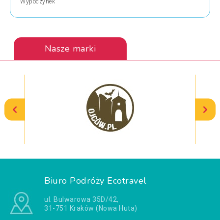
Wypoczynek
Nasze marki
Biuro Podróży Ecotravel
ul. Bulwarowa 35D/42,
31-751 Kraków (Nowa Huta)