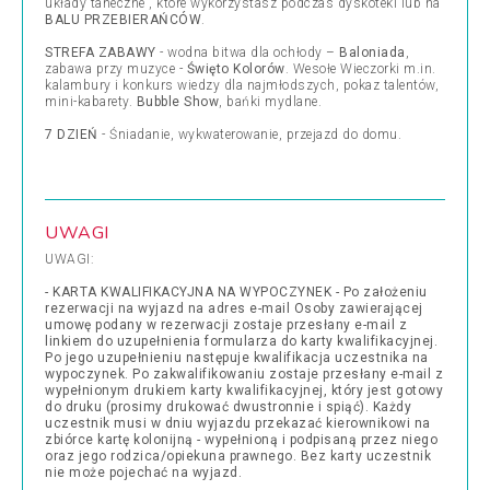
układy taneczne , które wykorzystasz podczas dyskoteki lub na
BALU PRZEBIERAŃCÓW
.
STREFA ZABAWY
- wodna bitwa dla ochłody –
Baloniada
,
zabawa przy muzyce -
Święto Kolorów
. Wesołe Wieczorki m.in.
kalambury i konkurs wiedzy dla najmłodszych, pokaz talentów,
mini-kabarety.
Bubble Show
, bańki mydlane.
7 DZIEŃ
- Śniadanie, wykwaterowanie, przejazd do domu.
UWAGI
UWAGI:
- KARTA KWALIFIKACYJNA NA WYPOCZYNEK - Po założeniu
rezerwacji na wyjazd na adres e-mail Osoby zawierającej
umowę podany w rezerwacji zostaje przesłany e-mail z
linkiem do uzupełnienia formularza do karty kwalifikacyjnej.
Po jego uzupełnieniu następuje kwalifikacja uczestnika na
wypoczynek. Po zakwalifikowaniu zostaje przesłany e-mail z
wypełnionym drukiem karty kwalifikacyjnej, który jest gotowy
do druku (prosimy drukować dwustronnie i spiąć). Każdy
uczestnik musi w dniu wyjazdu przekazać kierownikowi na
zbiórce kartę kolonijną - wypełnioną i podpisaną przez niego
oraz jego rodzica/opiekuna prawnego. Bez karty uczestnik
nie może pojechać na wyjazd.