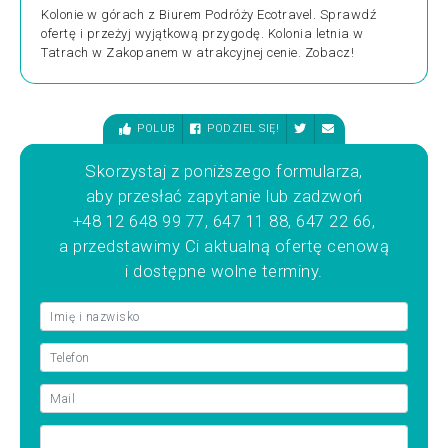
Kolonie w górach z Biurem Podróży Ecotravel. Sprawdź
ofertę i przeżyj wyjątkową przygodę. Kolonia letnia w
Tatrach w Zakopanem w atrakcyjnej cenie. Zobacz!
POLUB
PODZIEL SIĘ!
Skorzystaj z poniższego formularza,
aby przesłać zapytanie lub zadzwoń
+48 12 648 99 77, 647 11 88, 647 22 66,
a przedstawimy Ci aktualną ofertę cenową
i dostępne wolne terminy.