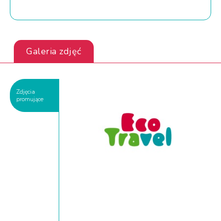
Galeria zdjęć
Zdjęcia
promujące