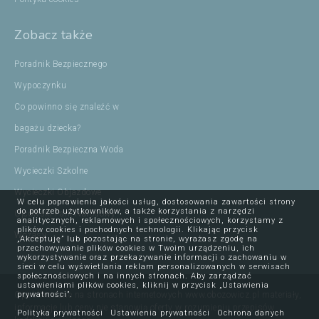
Zobacz także
Poradnik Bezpiecznego
Wypoczynku
Co powinno się znaleźć w
bagażu dziecka?
Poradnik Bezpieczna Woda
Wycieczki Szkolne
Wycieczki Objazdowe
W celu poprawienia jakości usług, dostosowania zawartości strony
do potrzeb użytkowników, a także korzystania z narzędzi
Ojcowski Park Narodowy
analitycznych, reklamowych i społecznościowych, korzystamy z
plików cookies i pochodnych technologii. Klikając przycisk
Wczasy
„Akceptuję” lub pozostając na stronie, wyrażasz zgodę na
przechowywanie plików cookies w Twoim urządzeniu, ich
wykorzystywanie oraz przekazywanie informacji o zachowaniu w
sieci w celu wyświetlania reklam personalizowanych w serwisach
społecznościowych i na innych stronach. Aby zarządzać
ustawieniami plików cookies, kliknij w przycisk „Ustawienia
prywatności”.
Opublikowane na stronach internetowych www.obozowicz.pl materiały,
informacje lub ceny nie stanowią oferty w rozumieniu przepisów
Polityka prywatności
Ustawienia prywatności
Ochrona danych