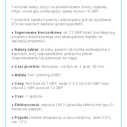
* wniosek należy
złożyć za pośrednictwem strony rządowej
:
https://www.gov.uk/eta/apply; opłata wynosi 16 GBP
* uczestnik (opiekun prawny) zobowiązany jest do wyrobienia
ETA we własnym zakresie (przed wyjazdem)
♦
Sugerowane kieszonkowe:
ok. 25 GBP/dzień (nie obejmują
programu fakultatywnego oraz obowiązkowej dopłaty na
realizację programu)
♦
Należy zabrać:
ze sobą: parasol lub kurtka wodoodporna z
kapturem, buty nieprzemakalne, podręczny plecak
(nieprzemakalny lub pokrowiec na niego)
♦
Czas przelotu:
Warszawa - Londyn ok. 2 godz. 45 min.
♦
Waluta:
funt szterling (GBP)
♦
Ceny:
fast-food od 7 GBP, woda (1,5 l) od 0,60 GBP, coca-
cola od 2 GBP, pizza od 10 GBP
♦
Czas:
-1 godzina
♦
Elektryczność:
napięcie
240 V (gniazdka elektryczne typu G -
konieczny adapter)
♦
Pogoda
(średnie temperatury w lipcu/sierpniu): dzień 23°C,
noc 15°C