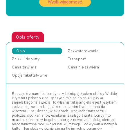
Wyślij wiadomość
Opis oferty
Opis
Zakwaterowanie
Zniżki
i dopłaty
Transport
Cena
zawiera
Cena
nie zawiera
Opcje
fakultatywne
Ruszajcie z nami do Londynu – tętniącej życiem stolicy Wielkiej
Brytanii i jednego z najlepszych miejsc do nauki języka
angielskiego na świecie. To właśnie tutaj angielski jest językiem
codziennej komunikacji, a kontakt z nim trwa od rana do
wieczora – na ulicach, w sklepach, środkach transportu i
podczas spotkań z rówieśnikami z całego świata. Londyn to
miasto, które łączy bogatą historię z nowoczesnością, oferując
nieograniczone możliwości nauki, rozwoju i odkrywania nowych
kultur. Ten obóz wyróżnia się na tle innych programów