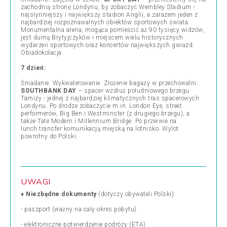
zachodnią stronę Londynu, by zobaczyć Wembley Stadium -
najsłynniejszy i największy stadion Anglii, a zarazem jeden z
najbardziej rozpoznawalnych obiektów sportowych świata.
Monumentalna arena, mogąca pomieścić aż 90 tysięcy widzów,
jest dumą Brytyjczyków i miejscem wielu historycznych
wydarzeń sportowych oraz koncertów największych gwiazd.
Obiadokolacja.
7 dzień:
Śniadanie. Wykwaterowanie. Złożenie bagaży w przechowalni.
SOUTHBANK DAY
– spacer wzdłuż południowego brzegu
Tamizy - jednej z najbardziej klimatycznych tras spacerowych
Londynu. Po drodze zobaczycie m.in. London Eye, street
performerów, Big Ben i Westminster (z drugiego brzegu), a
także Tate Modern i Millennium Bridge.
Po przerwie na
lunch transfer komunikacją miejską na lotnisko. Wylot
powrotny do Polski.
UWAGI
♦
Niezbędne dokumenty
(dotyczy obywateli Polski):
- paszport (ważny na cały okres pobytu)
-
elektroniczne potwierdzenie podróży
(ETA)