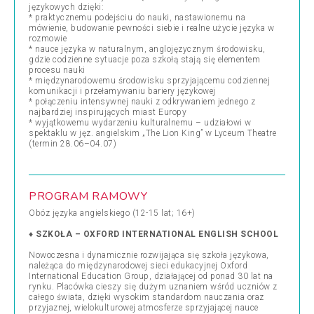
językowych dzięki:
* praktycznemu podejściu do nauki, nastawionemu na
mówienie, budowanie pewności siebie i realne użycie języka w
rozmowie
* nauce języka w naturalnym, anglojęzycznym środowisku,
gdzie codzienne sytuacje poza szkołą stają się elementem
procesu nauki
* międzynarodowemu środowisku sprzyjającemu codziennej
komunikacji i przełamywaniu bariery językowej
* połączeniu intensywnej nauki z odkrywaniem jednego z
najbardziej inspirujących miast Europy
* wyjątkowemu wydarzeniu kulturalnemu – udziałowi w
spektaklu w jęz. angielskim „The Lion King” w Lyceum Theatre
(termin 28.06–04.07)
PROGRAM RAMOWY
Obóz języka angielskiego (12-15 lat; 16+)
♦
SZKOŁA – OXFORD INTERNATIONAL ENGLISH SCHOOL
Nowoczesna i dynamicznie rozwijająca się szkoła językowa,
należąca do międzynarodowej sieci edukacyjnej Oxford
International Education Group, działającej od ponad 30 lat na
rynku. Placówka cieszy się dużym uznaniem wśród uczniów z
całego świata, dzięki wysokim standardom nauczania oraz
przyjaznej, wielokulturowej atmosferze sprzyjającej nauce