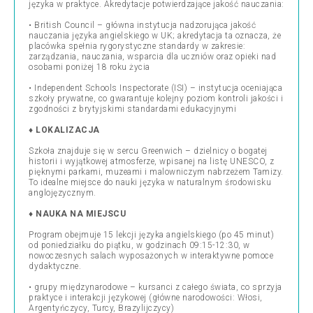
języka w praktyce. Akredytacje potwierdzające jakość nauczania:
• British Council – główna instytucja nadzorująca jakość
nauczania języka angielskiego w UK; akredytacja ta oznacza, że
placówka spełnia rygorystyczne standardy w zakresie:
zarządzania, nauczania, wsparcia dla uczniów oraz opieki nad
osobami poniżej 18 roku życia
• Independent Schools Inspectorate (ISI) – instytucja oceniająca
szkoły prywatne, co gwarantuje kolejny poziom kontroli jakości i
zgodności z brytyjskimi standardami edukacyjnymi
♦
LOKALIZACJA
Szkoła znajduje się w sercu Greenwich – dzielnicy o bogatej
historii i wyjątkowej atmosferze, wpisanej na listę UNESCO, z
pięknymi parkami, muzeami i malowniczym nabrzeżem Tamizy.
To idealne miejsce do nauki języka w naturalnym środowisku
anglojęzycznym.
♦
NAUKA NA MIEJSCU
Program obejmuje 15 lekcji języka angielskiego (po 45 minut)
od poniedziałku do piątku, w godzinach 09:15-12:30, w
nowoczesnych salach wyposażonych w interaktywne pomoce
dydaktyczne.
• grupy międzynarodowe – kursanci z całego świata, co sprzyja
praktyce i interakcji językowej (główne narodowości: Włosi,
Argentyńczycy, Turcy, Brazylijczycy)