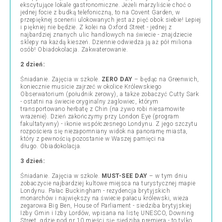
ekscytujące lokale gastronomiczne. Jeżeli marzyliście choć o
jednej focie z budką telefoniczną, to na Covent Garden, w
przepięknej scenerii ulokowanych jest aż pięć obok siebie! Lepiej
i piękniej nie będzie. Z kolei na Oxford Street - jednej z
najbardziej znanych ulic handlowych na świecie - znajdziecie
sklepy na każdą kieszeń. Dziennie odwiedza ją aż pół miliona
osób! Obiadokolacja. Zakwaterowanie.
2 dzień:
Śniadanie. Zajęcia w szkole.
ZERO DAY
– będąc na Greenwich,
koniecznie musicie zajrzeć w okolice Królewskiego
Obserwatorium (południk zerowy), a także zobaczyć Cutty Sark
- ostatni na świecie oryginalny żaglowiec, którym
transportowano herbatę z Chin (na żywo robi niesamowite
wrażenie). Dzień zakończymy przy London Eye
(program
fakultatywny) - ikonie współczesnego Londynu. Z jego szczytu
rozpościera się niezapomniany widok na panoramę miasta,
który z pewnością pozostanie w Waszej pamięci na
długo. Obiadokolacja.
3 dzień:
Śniadanie. Zajęcia w szkole.
MUST-SEE DAY
– w tym dniu
zobaczycie najbardziej kultowe miejsca na turystycznej mapie
Londynu. Pałac Buckingham - rezydencja brytyjskich
monarchów i największy na świecie pałacu królewski, wieża
zegarowa Big Ben, House of Parliament - siedziba brytyjskiej
Izby Gmin i Izby Lordów, wpisana na listę UNESCO, Downing
Street, gdzie pod nr 10 mieści się siedziba premiera - to tylko