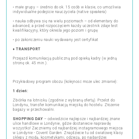
• małe grupy – średnio do ok. 15 osób w klasie, co umożliwia
indywidualne podejście nauczyciela (native speakera)
• nauka odbywa się na wielu poziomach – od elementary do
advanced, a przed rozpoczęciem każdy uczestnik zdaje test
kwalifikacyjny, który określa jego poziom i grupę
• po zakończeniu nauki wydawany jest certyfikat
♦
TRANSPORT
Przejazd komunikacją publiczną pod opieką kadry (w jedną
stronę ok. 45 min.).
Przykładowy program obozu (kolejność może ulec zmianie):
1 dzień:
Zbiórka na lotnisku (zgodnie z wybraną ofertą). Przelot do
Londynu, transfer komunikacją miejską do hostelu. Złożenie
bagaży w przechowalni.
SHOPPING DAY
– odwiedzicie najlepsze i najbardziej znane
ulice handlowe w Londynie, gdzie dostaniecie naprawdę
wszystko! Zaczniemy od najbardziej instagramowego miejsca
w Londynie - Covent Garden. Znajdziecie tu od światowej klasy
sklepy z modą, kosmetykami, odzieżą, po najbardziej