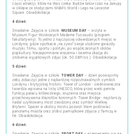
część atrakcji, która na Was czeka. Będzie także czas na zakupy
w sklepie ze słodyczami M&M’s World i Lego na Leicester
Square.
Obiadokolacja.
4 dzień:
Śniadanie. Zajęcia w szkole.
MUSEUM DAY
– wizyta w
Muzeum Figur Woskowych Madame Tussauds (program
fakultatywny). To jedno z najczęściej odwiedzanych miejsc w
Londynie, gdzie spotkacie „na żywo” swoje ulubione gwiazdy
muzyki, filmu, sportu i polityki, po współczesnych idolów
popkultury. Niezapomniane wrażenia i świetna okazja do
zrobienia wyjątkowych zdjęć (ok. 50 GBP/os.). Obiadokolacja.
5 dzień:
Śniadanie. Zajęcia w szkole.
TOWER DAY
– dzień poświęcimy
żeby zobaczyć jedne z najbardziej rozpoznawalnych symboli
Londynu i brytyjskiej historii. Tower of London - średniowieczna
twierdza wpisana na listę UNESCO, która przez wieki pełniła
funkcję pałacu królewskiego, więzienia oraz miejsca
przechowywania klejnotów koronnych. Tower Bridge - najstarszy
nadal użytkowany most zwodzony oraz symbol Wielkiej
Brytanii. Spacer w okolicy mostu pozwoli Wam podziwiać
panoramę miasta oraz zrobić pamiątkowe zdjęcia z Tamizą w
tle. Obiadokolacja.
6 dzień:
Śniadanie. Zajęcia w szkole.
SPORT DAY
– przeniesiemy się na