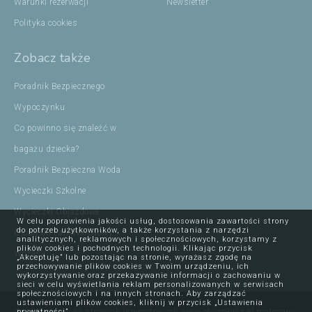
Warunki rezerwacji
Newsletter
Polityka cookies
Zobacz także
Poradnik Bezpiecznego
Wypoczynku
Co powinno się znaleźć w
bagażu dziecka?
Poradnik Bezpieczna Woda
Wycieczki Szkolne
Wycieczki Objazdowe
W celu poprawienia jakości usług, dostosowania zawartości strony
do potrzeb użytkowników, a także korzystania z narzędzi
Ojcowski Park Narodowy
analitycznych, reklamowych i społecznościowych, korzystamy z
plików cookies i pochodnych technologii. Klikając przycisk
Wczasy
„Akceptuję” lub pozostając na stronie, wyrażasz zgodę na
przechowywanie plików cookies w Twoim urządzeniu, ich
wykorzystywanie oraz przekazywanie informacji o zachowaniu w
sieci w celu wyświetlania reklam personalizowanych w serwisach
społecznościowych i na innych stronach. Aby zarządzać
ustawieniami plików cookies, kliknij w przycisk „Ustawienia
prywatności”.