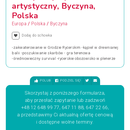
artystyczny, Byczyna,
Polska
/
/
Europa
Polska
Byczyna
Dodaj do schowka
-zakwaterowanie w Grodzie Rycerskim -kąpiel w drewnianej
balii -poszukiwanie skarbów - gra terenowa
-średniowieczny survival -rycerskie obozowisko w plenerze
POLUB
PODZIEL SIĘ!
Skorzystaj z poniższego formularza,
aby przesłać zapytanie lub zadzwoń
+48 12 648 99 77, 647 11 88, 647 22 66,
a przedstawimy Ci aktualną ofertę cenową
i dostępne wolne terminy.