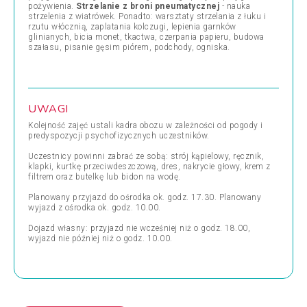
pożywienia.
Strzelanie z broni pneumatycznej
- nauka
strzelenia z wiatrówek. Ponadto: warsztaty strzelania z łuku i
rzutu włócznią, zaplatania kolczugi, lepienia garnków
glinianych, bicia monet, tkactwa, czerpania papieru, budowa
szałasu, pisanie gęsim piórem, podchody, ogniska.
UWAGI
Kolejność zajęć ustali kadra obozu w zależności od pogody i
predyspozycji psychofizycznych uczestników.
Uczestnicy powinni zabrać ze sobą: strój kąpielowy, ręcznik,
klapki, kurtkę przeciwdeszczową, dres, nakrycie głowy, krem z
filtrem oraz butelkę lub bidon na wodę.
Planowany przyjazd do ośrodka ok. godz. 17.30. Planowany
wyjazd z ośrodka ok. godz. 10.00.
Dojazd własny: przyjazd nie wcześniej niż o godz. 18.00,
wyjazd nie później niż o godz. 10.00.