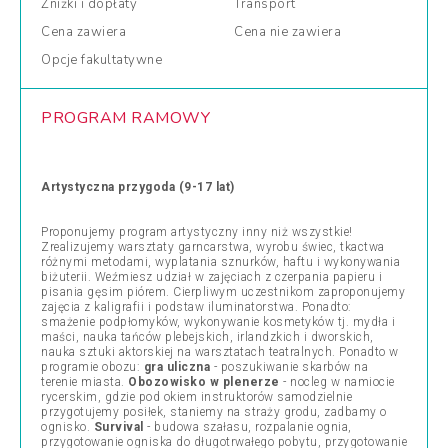
Zniżki
i dopłaty
Transport
Cena
zawiera
Cena
nie zawiera
Opcje
fakultatywne
PROGRAM RAMOWY
Artystyczna przygoda (9-17 lat)
Proponujemy program artystyczny inny niż wszystkie!
Zrealizujemy warsztaty garncarstwa, wyrobu świec, tkactwa
różnymi metodami, wyplatania sznurków, haftu i wykonywania
biżuterii. Weźmiesz udział w zajęciach z czerpania papieru i
pisania gęsim piórem. Cierpliwym uczestnikom zaproponujemy
zajęcia z kaligrafii i podstaw iluminatorstwa. Ponadto:
smażenie podpłomyków, wykonywanie kosmetyków tj. mydła i
maści, nauka tańców plebejskich, irlandzkich i dworskich,
nauka sztuki aktorskiej na warsztatach teatralnych. Ponadto w
programie obozu:
gra uliczna
- poszukiwanie skarbów na
terenie miasta.
Obozowisko w plenerze
- nocleg w namiocie
rycerskim, gdzie pod okiem instruktorów samodzielnie
przygotujemy posiłek, staniemy na straży grodu, zadbamy o
ognisko.
Survival
- budowa szałasu, rozpalanie ognia,
przygotowanie ogniska do długotrwałego pobytu, przygotowanie