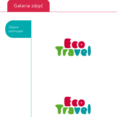
Galeria zdjęć
Zdjęcia
promujące