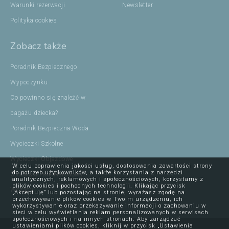
Warunki rezerwacji
Newsletter
Polityka cookies
Zobacz także
Poradnik Bezpiecznego
Wypoczynku
Co powinno się znaleźć w
bagażu dziecka?
Poradnik Bezpieczna Woda
Wycieczki Szkolne
Wycieczki Objazdowe
W celu poprawienia jakości usług, dostosowania zawartości strony
do potrzeb użytkowników, a także korzystania z narzędzi
Ojcowski Park Narodowy
analitycznych, reklamowych i społecznościowych, korzystamy z
plików cookies i pochodnych technologii. Klikając przycisk
Wczasy
„Akceptuję” lub pozostając na stronie, wyrażasz zgodę na
przechowywanie plików cookies w Twoim urządzeniu, ich
wykorzystywanie oraz przekazywanie informacji o zachowaniu w
sieci w celu wyświetlania reklam personalizowanych w serwisach
społecznościowych i na innych stronach. Aby zarządzać
ustawieniami plików cookies, kliknij w przycisk „Ustawienia