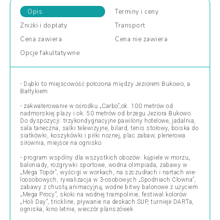
Opis
Terminy
i ceny
Zniżki
i dopłaty
Transport
Cena
zawiera
Cena
nie zawiera
Opcje
fakultatywne
- Dąbki to miejscowość położona między Jeziorem Bukowo, a
Bałtykiem
- zakwaterowanie w ośrodku „Carbo”,ok. 100 metrów od
nadmorskiej plaży i ok. 50 metrów od brzegu Jeziora Bukowo.
Do dyspozycji: trzykondygna­cyjne pawilony hotelowe, jadalnia,
sala taneczna, salki telewizyjne, bilard, tenis stołowy, boiska do
siatkówki, koszykówki i piłki nożnej, plac zabaw, plenerowa
siłownia, miejsce na ognisko
- program wspólny dla wszystkich obozów: kąpiele w morzu,
baloniady, rozgrywki sportowe, wodna olimpiada, zabawy w
„Mega Topór”, wyścigi w workach, na szczudłach i nartach wie­
loosobowych, rywalizacja w 3-osobowych „Spodniach Clowna”,
zabawy z chustą animacyjną, wodne bitwy balonowe z użyciem
„Mega Procy”, skoki na wodnej trampolinie, festiwal kolorów
„Holi Day”, trickline, pływanie na deskach SUP, turnieje DARTa,
ogniska, kino letnie, wieczór planszówek