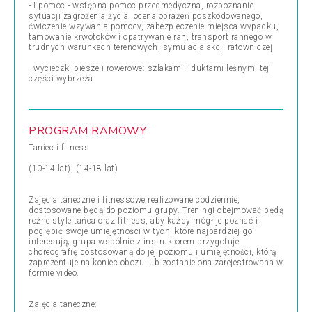
- I pomoc - wstępna pomoc przedmedyczna, rozpoznanie
sytuacji zagroże­nia życia, ocena obrażeń poszkodowanego,
ćwiczenie wzywania pomocy, zabezpieczenie miejsca wypadku,
tamowanie krwotoków i opatrywanie ran, transport rannego w
trudnych warunkach terenowych, symulacja akcji ratowniczej
- wycieczki piesze i rowerowe: szlakami i duktami leśnymi tej
części wybrzeża
PROGRAM RAMOWY
Taniec i fitness
(10-14 lat), (14-18 lat)
Zajęcia taneczne i fitnessowe realizowane codziennie,
dostosowane będą do poziomu grupy. Treningi obejmować będą
rożne style tańca oraz fitness, aby każdy mógł je poznać i
pogłębić swoje umiejętności w tych, które najbardziej go
interesują; grupa wspólnie z instruktorem przygotuje
choreografię dostosowaną do jej poziomu i umiejętności, którą
zaprezentuje na koniec obozu lub zostanie ona zarejestrowana w
formie video.
Zajęcia taneczne: