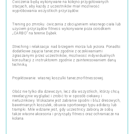
Ćwiczenia będą wykonywane na kolejno przygotowanych
stacjach, aby każdy z uczestników miał możliwość
wypróbowania wszystkich przyrządów.
Trening po zmroku: ćwiczenia z obciążeniem własnego ciała lub
użyciem przyrządów fitness wykonywane poza ośrodkiem
„CARBO” na terenie Dąbek.
Streching i relaksacja: nad brzegiem morza lub jeziora. Ponadto:
dodatkowe zajęcia taneczne zgodnie z oczekiwaniami
zgłaszanymi przez uczestników, możliwość indywidualnych
konsultacji z instruktorem zgodnie z zainteresowaniem daną
techniką.
Projektowanie: własnej koszulki taneczno-fitnessowej.
Obóz nie tylko dla dziewczyn, lecz dla wszystkich, którzy chcą
rewelacyjnie wyglądać i zrobić to w sposób ciekawy i
nietuzinkowy. Wskazane jest zabranie spodni i bluz dresowych,
bawełnianych koszulek, obuwia sportowego typu adidasy lub
trampki. Mile wdziane jest, gdy uczestnicy zabiorą ze sobą
także własne akcesoria i przyrządy fitness oraz ochraniacze na
kolana.