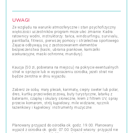
UWAGI
Ze względu na warunki atmosferyczne i stan psychofizyczny
większości uczestników program może ulec zmianie. Kadra:
ratownicy wodni, instruktorzy: tańca, windsurfingu, survivalu,
paintballa, fitness, pierwszej pomocy i strzelectwa sportowego.
Zajęcia odbywają się z zastosowaniem elementów
bezpieczeństwa (kaski, ubrania piankowe, kamizelki
asekuracyjne, maski ochronne, mundury).
Kaucja (50 zł, pobierana na miejscu) na pokrycie ewentualnych
strat w sprzęcie lub w wyposażeniu ośrodka, jeżeli strat nie
będzie zwrotna w dniu wyjazdu.
Zabierz ze sobą: mały plecak, karimatę, ciepły sweter lub polar,
dres, kurtkę przeciwdeszczową, buty turystyczne, latarkę z
bateriami, czapkę i okulary słoneczne, krem z filtrem UV, spray
przeciw komarom, strój kąpielowy; mile widziane, ręcznik
łazienkowy i kąpielowy: instrumenty muzyczne.
Planowany przyjazd do ośrodka ok. godz. 19.00. Planowany
wyjazd z ośrodka ok. godz. 07.00. Dojazd własny: przyjazd nie