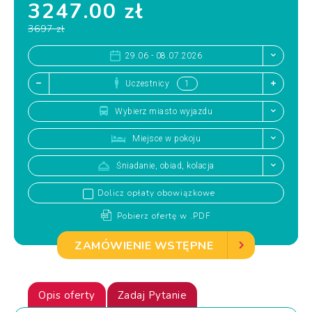
3247.00 zł
3697 zł
29.06 - 08.07.2026
Uczestnicy
Wybierz miasto wyjazdu
Miejsce w pokoju
Śniadanie, obiad, kolacja
Dolicz opłaty obowiązkowe
Pobierz ofertę w .PDF
ZAMÓWIENIE WSTĘPNE
Opis oferty
Zadaj Pytanie