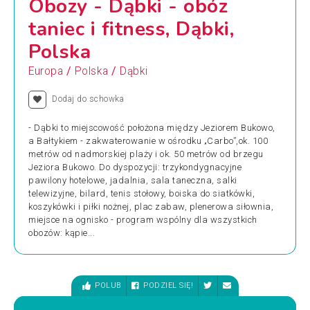
Obozy - Dąbki - obóz
taniec i fitness, Dąbki,
Polska
/
/
Europa
Polska
Dąbki
Dodaj do schowka
- Dąbki to miejscowość położona między Jeziorem Bukowo,
a Bałtykiem - zakwaterowanie w ośrodku „Carbo”,ok. 100
metrów od nadmorskiej plaży i ok. 50 metrów od brzegu
Jeziora Bukowo. Do dyspozycji: trzykondygna­cyjne
pawilony hotelowe, jadalnia, sala taneczna, salki
telewizyjne, bilard, tenis stołowy, boiska do siatkówki,
koszykówki i piłki nożnej, plac zabaw, plenerowa siłownia,
miejsce na ognisko - program wspólny dla wszystkich
obozów: kąpie...
POLUB
PODZIEL SIĘ!