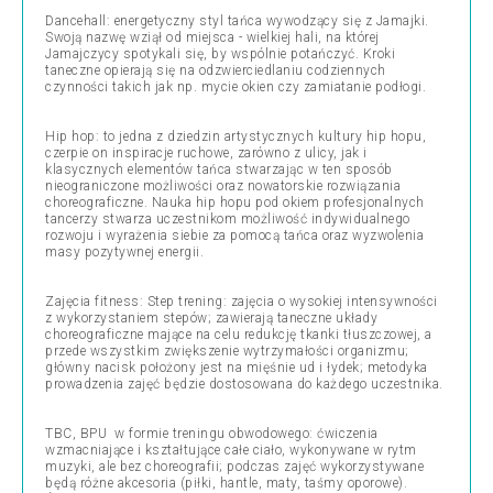
Dancehall: energetyczny styl tańca wywodzący się z Jamajki.
Swoją nazwę wziął od miejsca - wielkiej hali, na której
Jamajczycy spotykali się, by wspólnie potańczyć. Kroki
taneczne opierają się na odzwierciedlaniu codziennych
czynności takich jak np. mycie okien czy zamiatanie podłogi.
Hip hop: to jedna z dziedzin artystycznych kultury hip hopu,
czerpie on inspiracje ruchowe, zarówno z ulicy, jak i
klasycznych elementów tańca stwarzając w ten sposób
nieograniczone możliwości oraz nowatorskie rozwiązania
choreograficzne. Nauka hip hopu pod okiem profesjonalnych
tancerzy stwarza uczestnikom możliwość indywidualnego
rozwoju i wyrażenia siebie za pomocą tańca oraz wyzwolenia
masy pozytywnej energii.
Zajęcia fitness: Step trening: zajęcia o wysokiej intensywności
z wykorzystaniem stepów; zawierają taneczne układy
choreograficzne mające na celu redukcję tkanki tłuszczowej, a
przede wszystkim zwiększenie wytrzymałości organizmu;
główny nacisk położony jest na mięśnie ud i łydek; metodyka
prowadzenia zajęć będzie dostosowana do każdego uczestnika.
TBC, BPU w formie treningu obwodowego: ćwiczenia
wzmacniające i kształtujące całe ciało, wykonywane w rytm
muzyki, ale bez choreografii; podczas zajęć wykorzystywane
będą różne akcesoria (piłki, hantle, maty, taśmy oporowe).