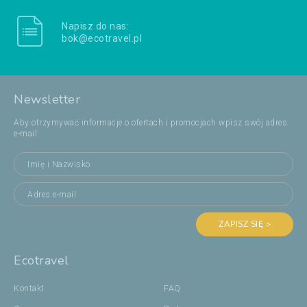
Napisz do nas:
bok@ecotravel.pl
Newsletter
Aby otrzymywać informacje o ofertach i promocjach wpisz swój adres
e-mail:
ZAPISZ SIĘ >
Ecotravel
Kontakt
FAQ