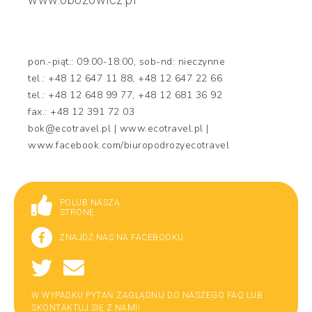
pon.-piąt.: 09:00-18:00, sob-nd: nieczynne
tel.: +48 12 647 11 88, +48 12 647 22 66
tel.: +48 12 648 99 77, +48 12 681 36 92
fax.: +48 12 391 72 03
bok@ecotravel.pl | www.ecotravel.pl |
www.facebook.com/biuropodrozyecotravel
POLUB NASZĄ
STRONĘ
ZNAJDŹ NAS NA FACEBOOKU
W WYPADKU PYTAŃ ZAGLĄDNIJ DO NASZEGO FAQ LUB
SKONTAKTUJ SIĘ Z NAMI!