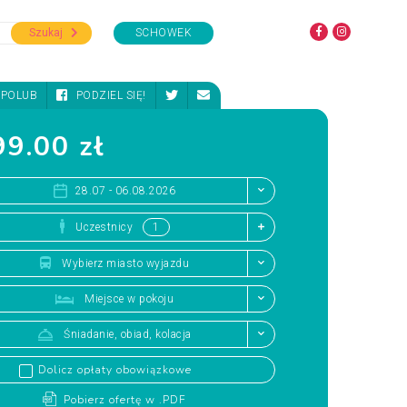
Szukaj
SCHOWEK
POLUB
PODZIEL SIĘ!
9.00 zł
28.07 - 06.08.2026
Uczestnicy
Wybierz miasto wyjazdu
Miejsce w pokoju
Śniadanie, obiad, kolacja
Dolicz opłaty obowiązkowe
Pobierz ofertę w .PDF