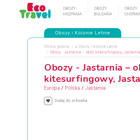
OBOZY
OBOZY
OBOZY
HISZPANIA
BUŁGARIA
CHORWA
Obozy i Kolonie Letnie
Strona główna
a
Obozy i Kolonie Letnie
Obozy - Jastarnia – obóz kitesurfingowy, Jastarni
Obozy - Jastarnia – 
kitesurfingowy, Jasta
/
/
Europa
Polska
Jastarnia
Dodaj do schowka