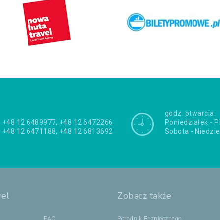
godz. otwarcia:
+48 12 6489977, +48 12 6472266
Poniedziałek - P
+48 12 6471188, +48 12 6813692
Sobota - Niedzie
vel
Zobacz także
FAQ
Poradnik Bezpiecznego