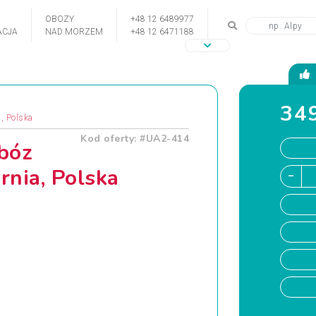
OBOZY
+48 12 6489977
CJA
NAD MORZEM
+48 12 6471188
349
a, Polska
Kod oferty: #UA2-414
obóz
rnia, Polska