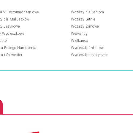
arki Bożonarodzeniowe
Wczasy dla Seniora
y dla Maluszków
Wczasy Letnie
y Językowe
Wczasy Zimowe
y Wycieczkowe
Weekendy
ester
Wielkanoc
ta Bożego Narodzenia
Wycieczki 1-dniowe
ta i Sylwester
Wycieczki egzotyczne