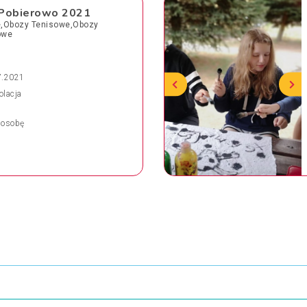
Pobierowo 2021
ie,Obozy Tenisowe,Obozy
owe
7.2021
olacja
osobę