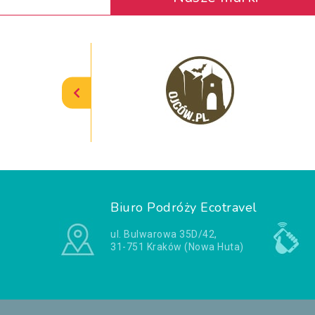
Biuro Podróży Ecotravel
ul. Bulwarowa 35D/42,
31-751 Kraków (Nowa Huta)