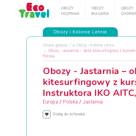
OBOZY
OBOZY
OBOZY
HISZPANIA
BUŁGARIA
CHORWA
Obozy i Kolonie Letnie
Strona główna
a
Obozy i Kolonie Letnie
Obozy - Jastarnia – obóz kitesurfingowy z kursem 
Polska
Obozy - Jastarnia – 
kitesurfingowy z ku
Instruktora IKO AITC,
/
/
Europa
Polska
Jastarnia
Dodaj do schowka