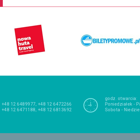
godz. otwarcia:
+48 12 6489977, +48 12 6472266
Poniedziałek - P
+48 12 6471188, +48 12 6813692
Sobota - Niedzie