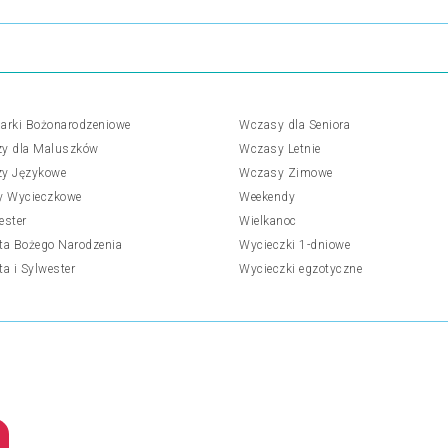
arki Bożonarodzeniowe
Wczasy dla Seniora
y dla Maluszków
Wczasy Letnie
y Językowe
Wczasy Zimowe
y Wycieczkowe
Weekendy
ester
Wielkanoc
ta Bożego Narodzenia
Wycieczki 1-dniowe
ta i Sylwester
Wycieczki egzotyczne