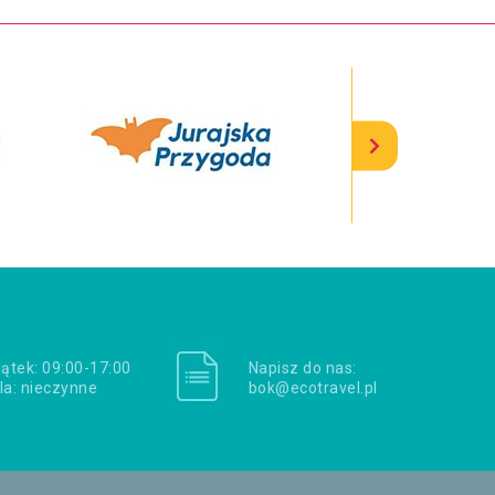
iątek: 09:00-17:00
Napisz do nas:
la: nieczynne
bok@ecotravel.pl