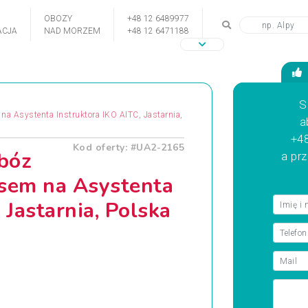
OBOZY
+48 12 6489977
CJA
NAD MORZEM
+48 12 6471188
S
na Asystenta Instruktora IKO AITC, Jastarnia,
a
+48
Kod oferty: #UA2-2165
obóz
a pr
rsem na Asystenta
 Jastarnia, Polska