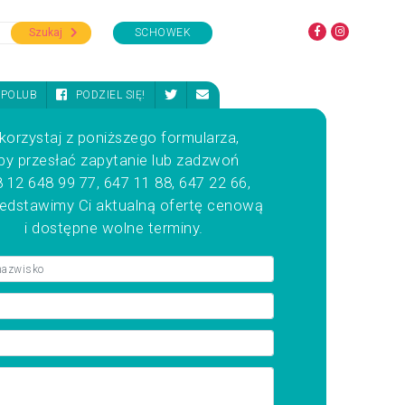
Szukaj
SCHOWEK
POLUB
PODZIEL SIĘ!
korzystaj z poniższego formularza,
by przesłać zapytanie lub zadzwoń
 12 648 99 77, 647 11 88, 647 22 66,
zedstawimy Ci aktualną ofertę cenową
i dostępne wolne terminy.