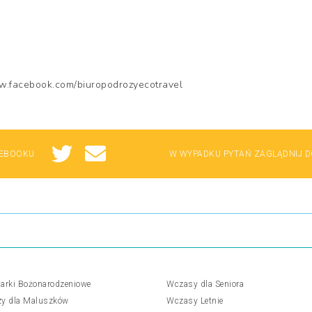
ww.facebook.com/biuropodrozyecotravel
CEBOOKU
W WYPADKU PYTAŃ ZAGLĄDNIJ DO
arki Bożonarodzeniowe
Wczasy dla Seniora
y dla Maluszków
Wczasy Letnie