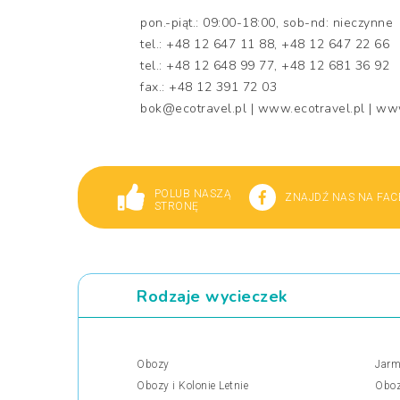
pon.-piąt.: 09:00-18:00, sob-nd: nieczynne
tel.: +48 12 647 11 88, +48 12 647 22 66
tel.: +48 12 648 99 77, +48 12 681 36 92
fax.: +48 12 391 72 03
bok@ecotravel.pl | www.ecotravel.pl | w
POLUB NASZĄ
ZNAJDŹ NAS NA FA
STRONĘ
Rodzaje wycieczek
Obozy
Jarm
Obozy i Kolonie Letnie
Oboz