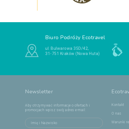
Biuro Podróży Ecotravel
ul. Bulwarowa 35D/42,
31-751 Kraków (Nowa Huta)
Newsletter
Ecotra
Kontakt
Aby otrzymywać informacje o ofertach i
promocjach wpisz swój adres e-mail:
O nas
Warunki re