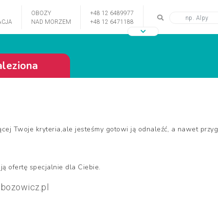
OBOZY
+48 12 6489977
CJA
NAD MORZEM
+48 12 6471188
aleziona
ącej Twoje kryteria,ale jesteśmy gotowi ją odnaleźć, a nawet przy
ą ofertę specjalnie dla Ciebie.
bozowicz.pl