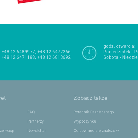
godz. otwarcia:
+48 12 6489977, +48 12 6472266
Poniedziałek - P
+48 12 6471188, +48 12 6813692
Sobota - Niedzie
vel
Zobacz także
FAQ
Poradnik Bezpiecznego
Partnerzy
Wypoczynku
zerwacji
Newsletter
Co powinno się znaleźć w