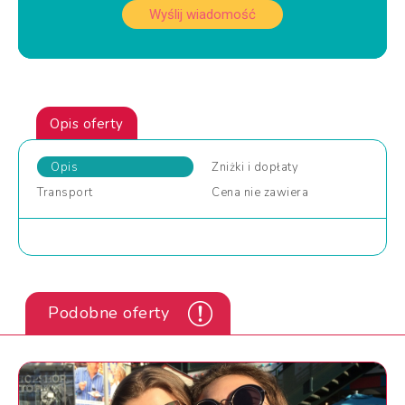
Wyślij wiadomość
Opis oferty
Opis
Zniżki
i dopłaty
Transport
Cena
nie zawiera
Podobne oferty