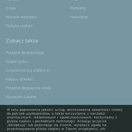
O nas
Partnerzy
Warunki rezerwacji
Newsletter
Polityka cookies
Zobacz także
Poradnik Bezpiecznego
Wypoczynku
Co powinno się znaleźć w
bagażu dziecka?
Poradnik Bezpieczna Woda
Wycieczki Szkolne
Wycieczki Objazdowe
W celu poprawienia jakości usług, dostosowania zawartości strony
do potrzeb użytkowników, a także korzystania z narzędzi
Ojcowski Park Narodowy
analitycznych, reklamowych i społecznościowych, korzystamy z
plików cookies i pochodnych technologii. Klikając przycisk
Wczasy
„Akceptuję” lub pozostając na stronie, wyrażasz zgodę na
przechowywanie plików cookies w Twoim urządzeniu, ich