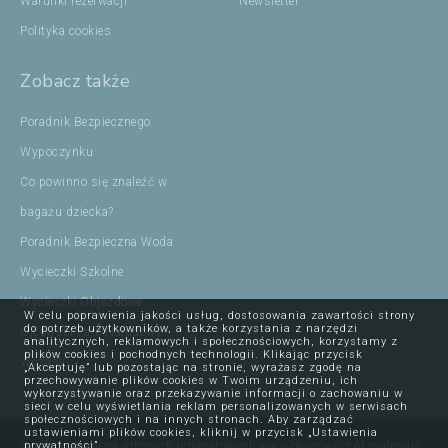
Warunki rezerwacji
Newsletter
Polityka cookies
Zobacz także
Poradnik Bezpiecznego
Wypoczynku
Co powinno się znaleźć w
bagażu dziecka?
Poradnik Bezpieczna Woda
Wycieczki Szkolne
Wycieczki Objazdowe
W celu poprawienia jakości usług, dostosowania zawartości strony
do potrzeb użytkowników, a także korzystania z narzędzi
Ojcowski Park Narodowy
analitycznych, reklamowych i społecznościowych, korzystamy z
plików cookies i pochodnych technologii. Klikając przycisk
Wczasy
„Akceptuję” lub pozostając na stronie, wyrażasz zgodę na
przechowywanie plików cookies w Twoim urządzeniu, ich
wykorzystywanie oraz przekazywanie informacji o zachowaniu w
sieci w celu wyświetlania reklam personalizowanych w serwisach
społecznościowych i na innych stronach. Aby zarządzać
ustawieniami plików cookies, kliknij w przycisk „Ustawienia
prywatności”.
Opublikowane na stronach internetowych www.obozowicz.pl materiały,