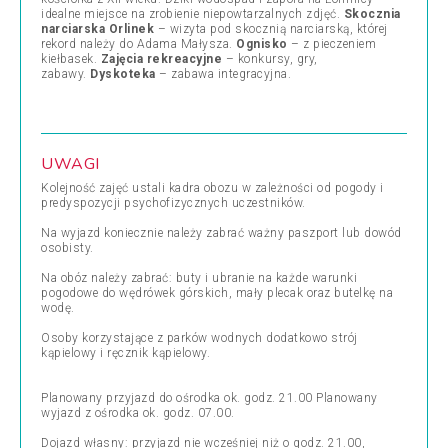
idealne miejsce na zrobienie niepowtarzalnych zdjęć.
Skocznia
narciarska Orlinek
– wizyta pod skocznią narciarską, której
rekord należy do Adama Małysza.
Ognisko
– z pieczeniem
kiełbasek.
Zajęcia rekreacyjne
– konkursy, gry,
zabawy.
Dyskoteka
– zabawa integracyjna.
UWAGI
Kolejność zajęć ustali kadra obozu w zależności od pogody i
predyspozycji psychofizycznych uczestników.
Na wyjazd koniecznie należy zabrać ważny paszport lub dowód
osobisty.
Na obóz należy zabrać: buty i ubranie na każde warunki
pogodowe do wędrówek górskich, mały plecak oraz butelkę na
wodę.
Osoby korzystające z parków wodnych dodatkowo strój
kąpielowy i ręcznik kąpielowy.
Planowany przyjazd do ośrodka ok. godz. 21.00 Planowany
wyjazd z ośrodka ok. godz. 07.00.
Dojazd własny: przyjazd nie wcześniej niż o godz. 21.00,