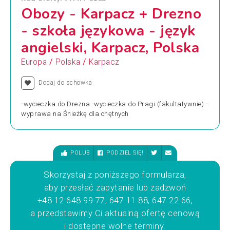
Obozy - Karpacz + Drezno
- szkoła językowa - język
angielski, Karpacz, Polska
/
/
Europa
Polska
Karpacz
Dodaj do schowka
-wycieczka do Drezna -wycieczka do Pragi (fakultatywnie) -
wyprawa na Śnieżkę dla chętnych
POLUB
PODZIEL SIĘ!
Skorzystaj z poniższego formularza,
aby przesłać zapytanie lub zadzwoń
+48 12 648 99 77, 647 11 88, 647 22 66,
a przedstawimy Ci aktualną ofertę cenową
i dostępne wolne terminy.