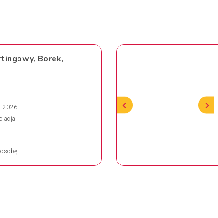
rtingowy, Borek,
e
7.2026
olacja
osobę