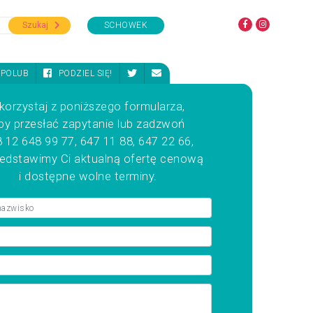
Szukaj
SCHOWEK
POLUB
PODZIEL SIĘ!
korzystaj z poniższego formularza,
by przesłać zapytanie lub zadzwoń
 12 648 99 77, 647 11 88, 647 22 66,
zedstawimy Ci aktualną ofertę cenową
i dostępne wolne terminy.