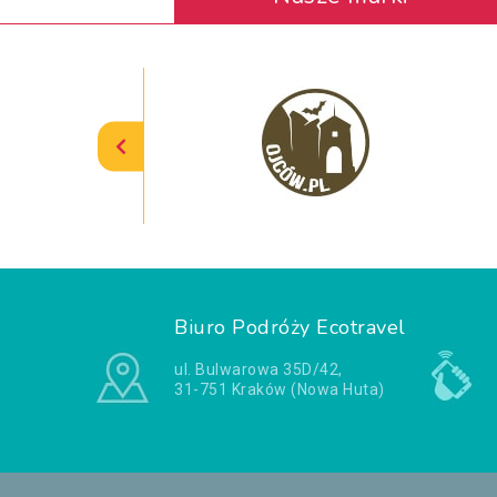
Biuro Podróży Ecotravel
ul. Bulwarowa 35D/42,
31-751 Kraków (Nowa Huta)