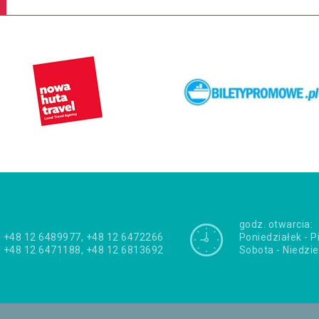
godz. otwarcia:
+48 12 6489977, +48 12 6472266
Poniedziałek - P
+48 12 6471188, +48 12 6813692
Sobota - Niedzie