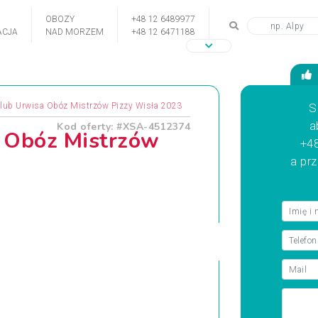
OBOZY
+48 12 6489977
CJA
NAD MORZEM
+48 12 6471188
Klub Urwisa Obóz Mistrzów Pizzy Wisła 2023
S
a
Kod oferty: #XSA-4512374
 Obóz Mistrzów
+48
a pr