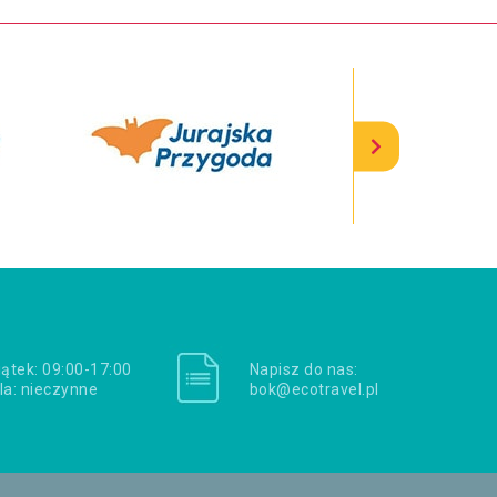
iątek: 09:00-17:00
Napisz do nas:
la: nieczynne
bok@ecotravel.pl