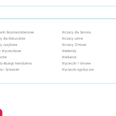
arki Bożonarodzeniowe
Wczasy dla Seniora
y dla Maluszków
Wczasy Letnie
y Językowe
Wczasy Zimowe
y Wycieczkowe
Weekendy
ester
Wielkanoc
ta Bożego Narodzenia
Wycieczki 1-dniowe
ta i Sylwester
Wycieczki egzotyczne