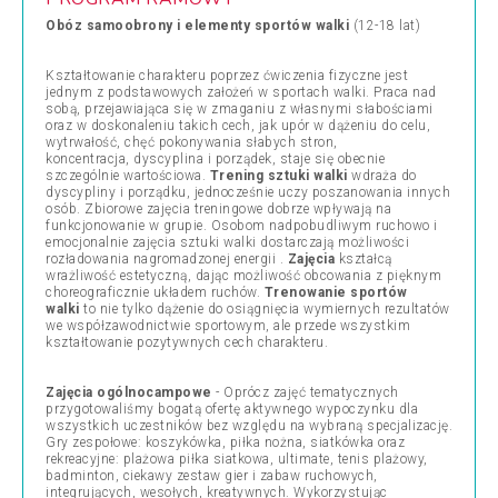
Obóz samoobrony i elementy sportów walki
(12-18 lat)
Kształtowanie charakteru poprzez ćwiczenia fizyczne jest
jednym z podstawowych założeń w sportach walki. Praca nad
sobą, przejawiająca się w zmaganiu z własnymi słabościami
oraz w doskonaleniu takich cech, jak upór w dążeniu do celu,
wytrwałość, chęć pokonywania słabych stron,
koncentracja,
dyscyplina i porządek, staje się obecnie
szczególnie wartościowa.
Trening sztuki walki
wdraża do
dyscypliny i porządku, jednocześnie uczy poszanowania innych
osób. Zbiorowe zajęcia treningowe dobrze wpływają na
funkcjonowanie w grupie. Osobom nadpobudliwym ruchowo i
emocjonalnie zajęcia sztuki walki dostarczają możliwości
rozładowania nagromadzonej energii .
Zajęcia
kształcą
wrażliwość estetyczną, dając możliwość obcowania z pięknym
choreograficznie układem ruchów.
Trenowanie sportów
walki
to nie tylko dążenie do osiągnięcia wymiernych rezultatów
we współzawodnictwie sportowym, ale przede wszystkim
kształtowanie pozytywnych cech charakteru.
Zajęcia ogólnocampowe
-
Oprócz zajęć tematycznych
przygotowaliśmy bogatą ofertę aktywnego wypoczynku dla
wszystkich uczestników bez względu na wybraną specjalizację.
Gry zespołowe: koszykówka, piłka nożna, siatkówka oraz
rekreacyjne: plażowa piłka siatkowa, ultimate, tenis plażowy,
badminton, ciekawy zestaw gier i zabaw ruchowych,
integrujących, wesołych, kreatywnych. Wykorzystując