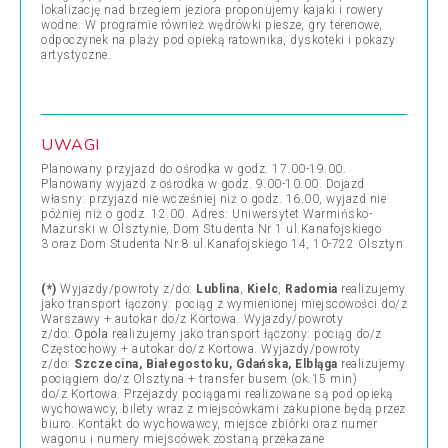
lokalizację nad brzegiem jeziora proponujemy kajaki i rowery
wodne. W programie również wędrówki piesze, gry terenowe,
odpoczynek na plaży pod opieką ratownika, dyskoteki i pokazy
artystyczne.
UWAGI
Planowany przyjazd do ośrodka w godz. 17.00-19.00.
Planowany wyjazd z ośrodka w godz. 9.00-10.00. Dojazd
własny: przyjazd nie wcześniej niż o godz. 16.00, wyjazd nie
później niż o godz. 12.00. Adres: Uniwersytet Warmińsko-
Mazurski w Olsztynie, Dom Studenta Nr 1 ul.Kanafojskiego
3 oraz Dom Studenta Nr 8 ul.Kanafojskiego 14, 10-722 Olsztyn
(*)
Wyjazdy/powroty z/do:
Lublina
,
Kielc
,
Radomia
realizujemy
jako transport łączony: pociąg z wymienionej miejscowości do/z
Warszawy + autokar do/z Kortowa. Wyjazdy/powroty
z/do:
Opola
realizujemy jako transport łączony: pociąg do/z
Częstochowy + autokar do/z Kortow
a. Wyjazdy/powroty
z/do:
Szczecina,
Białegostoku, Gdańska, Elbląga
realizujemy
pociągiem do/z Olsztyna + transfer busem (ok.15 min)
do/z Kortowa. Przejazdy pociągami realizowane są pod opieką
wychowawcy, bilety wraz z miejscówkami zakupione będą przez
biuro. Kontakt do wychowawcy, miejsce zbiórki oraz numer
wagonu i numery miejscówek zostaną przekazane