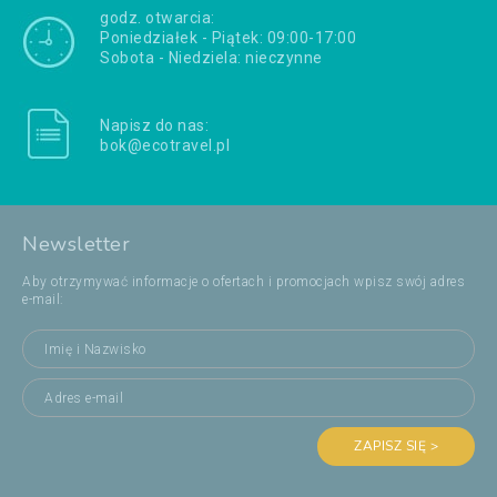
godz. otwarcia:
Poniedziałek - Piątek: 09:00-17:00
Sobota - Niedziela: nieczynne
Napisz do nas:
bok@ecotravel.pl
Newsletter
Aby otrzymywać informacje o ofertach i promocjach wpisz swój adres
e-mail:
ZAPISZ SIĘ >