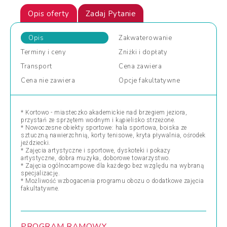
Opis oferty
Zadaj Pytanie
Opis
Zakwaterowanie
Terminy
i ceny
Zniżki
i dopłaty
Transport
Cena
zawiera
Cena
nie zawiera
Opcje
fakultatywne
* Kortowo - miasteczko akademickie nad brzegiem jeziora,
przystań ze sprzętem wodnym i kąpielisko strzeżone.
* Nowoczesne obiekty sportowe: hala sportowa, boiska ze
sztuczną nawierzchnią, korty tenisowe, kryta pływalnia, ośrodek
jeździecki.
* Zajęcia artystyczne i sportowe, dyskoteki i pokazy
artystyczne, dobra muzyka, doborowe towarzystwo.
* Zajęcia ogólnocampowe dla każdego bez względu na wybraną
specjalizację.
* Możliwość wzbogacenia programu obozu o dodatkowe zajęcia
fakultatywne.
PROGRAM RAMOWY