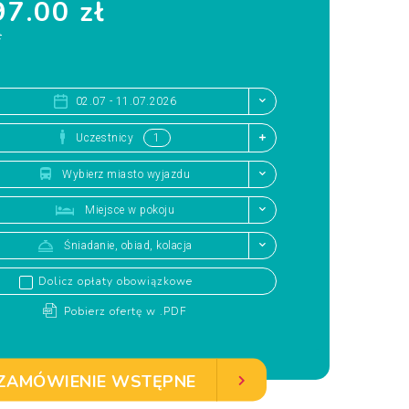
7.00 zł
ł
02.07 - 11.07.2026
Uczestnicy
Wybierz miasto wyjazdu
Miejsce w pokoju
Śniadanie, obiad, kolacja
Dolicz opłaty obowiązkowe
Pobierz ofertę w .PDF
ZAMÓWIENIE WSTĘPNE