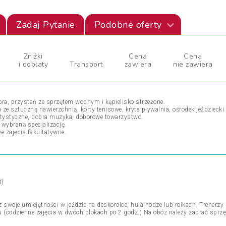
Zadaj Pytanie
Podobne oferty
Zniżki
Cena
Cena
i dopłaty
Transport
zawiera
nie zawiera
ora, przystań ze sprzętem wodnym i kąpielisko strzeżone.
ze sztuczną nawierzchnią, korty tenisowe, kryta pływalnia, ośrodek jeździecki.
 artystyczne, dobra muzyka, doborowe towarzystwo.
wybraną specjalizację.
 zajęcia fakultatywne.
t)
 swoje umiejętności w jeździe na deskorolce, hulajnodze lub rolkach. Trene
(codzienne zajęcia w dwóch blokach po 2 godz.) Na obóz należy zabrać sprzęt