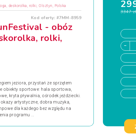
299
oga, deskorolka, rolki, Olsztyn, Polska
3347 z
Kod oferty: #7MM-8959
nFestival - obóz
korolka, rolki,
giem jeziora, przystań ze sprzętem
e obiekty sportowe: hala sportowa,
we, kryta pływalnia, ośrodek jeździecki.
 pokazy artystyczne, dobra muzyka,
mpowe dla każdego bez względu na
nia programu ...