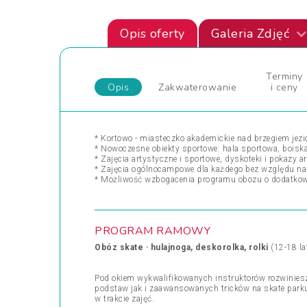
Opis oferty
Galeria Zdjęć
Terminy
Opis
Zakwaterowanie
i ceny
* Kortowo - miasteczko akademickie nad brzegiem jezi
* Nowoczesne obiekty sportowe: hala sportowa, boiska 
* Zajęcia artystyczne i sportowe, dyskoteki i pokazy
* Zajęcia ogólnocampowe dla każdego bez względu na 
* Możliwość wzbogacenia programu obozu o dodatkowe
PROGRAM RAMOWY
Obóz skate
-
hulajnoga, deskorolka, rolki
(12-18 la
Pod okiem wykwalifikowanych instruktorów rozwiniesz
podstaw jak i zaawansowanych tricków na skate parku 
w trakcie zajęć.