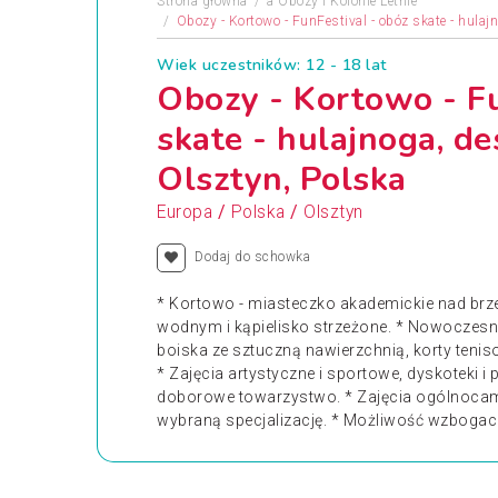
Strona główna
a
Obozy i Kolonie Letnie
Obozy - Kortowo - FunFestival - obóz skate - hulajn
Wiek uczestników: 12 - 18 lat
Obozy - Kortowo - Fu
skate - hulajnoga, des
Olsztyn, Polska
/
/
Europa
Polska
Olsztyn
Dodaj do schowka
* Kortowo - miasteczko akademickie nad brze
wodnym i kąpielisko strzeżone. * Nowoczesn
boiska ze sztuczną nawierzchnią, korty teniso
* Zajęcia artystyczne i sportowe, dyskoteki i
doborowe towarzystwo. * Zajęcia ogólnoca
wybraną specjalizację. * Możliwość wzbogace