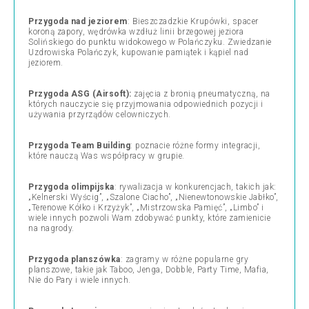
Przygoda nad jeziorem
: Bieszczadzkie Krupówki, spacer
koroną zapory, wędrówka wzdłuż linii brzegowej jeziora
Solińskiego do punktu widokowego w Polańczyku. Zwiedzanie
Uzdrowiska Polańczyk, kupowanie pamiątek i kąpiel nad
jeziorem.
Przygoda ASG (Airsoft):
zajęcia z bronią pneumatyczną, na
których nauczycie się przyjmowania odpowiednich pozycji i
używania przyrządów celowniczych.
Przygoda Team Building
: poznacie różne formy integracji,
które nauczą Was współpracy w grupie.
Przygoda olimpijska
: rywalizacja w konkurencjach, takich jak:
„Kelnerski Wyścig”, „Szalone Ciacho”, „Nienewtonowskie Jabłko”,
„Terenowe Kółko i Krzyżyk”, „Mistrzowska Pamięć”, „Limbo” i
wiele innych pozwoli Wam zdobywać punkty, które zamienicie
na nagrody.
Przygoda planszówka
: zagramy w różne popularne gry
planszowe, takie jak Taboo, Jenga, Dobble, Party Time, Mafia,
Nie do Pary i wiele innych.