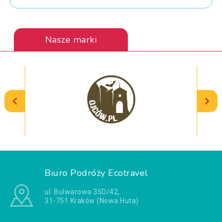
Nasze marki
Biuro Podróży Ecotravel
ul. Bulwarowa 35D/42,
31-751 Kraków (Nowa Huta)