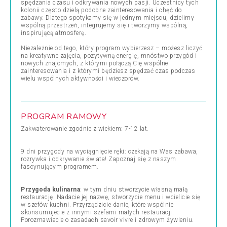
spędzania czasu i odkrywania nowych pasji. Uczestnicy tych
kolonii często dzielą podobne zainteresowania i chęć do
zabawy. Dlatego spotykamy się w jednym miejscu, dzielimy
wspólną przestrzeń, integrujemy się i tworzymy wspólną,
inspirującą atmosferę.
Niezależnie od tego, który program wybierzesz – możesz liczyć
na kreatywne zajęcia, pozytywną energię, mnóstwo przygód i
nowych znajomych, z którymi połączą Cię wspólne
zainteresowania i z którymi będziesz spędzać czas podczas
wielu wspólnych aktywności i wieczorów.
PROGRAM RAMOWY
Zakwaterowanie zgodnie z wiekiem: 7-12 lat.
9 dni przygody na wyciągnięcie ręki: czekają na Was zabawa,
rozrywka i odkrywanie świata! Zapoznaj się z naszym
fascynującym programem.
Przygoda kulinarna
: w tym dniu stworzycie własną małą
restaurację. Nadacie jej nazwę, stworzycie menu i wcielicie się
w szefów kuchni. Przyrządzicie danie, które wspólnie
skonsumujecie z innymi szefami małych restauracji.
Porozmawiacie o zasadach savoir vivre i zdrowym żywieniu.