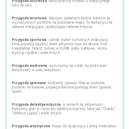
Przygoda łucznicza
: nauczycie się strzelać z tradycyjnego
łuku do celu.
Przygoda terenowa
: Waszym zadaniem będzie dotarcie do
wyznaczonych punktów na podstawie mapy. To fantastyczna
zabawa integrująca i pokazująca ciekawe miejsca.
Przygoda sportowa
: szeroki wybór ruchowych propozycji,
które pozwolą spędzić Wam aktywnie czas na obozie. Król
Kwadratów, Palant, turniej w KUBB, piłka siatkowa, nożna,
wyścigi rzędów i wiele innych.
Przygoda wędrowna
: wyruszymy na szlak, by podziwiać
Bieszczady w całej okazałości.
Przygoda śpiewana
: będziemy śpiewać Wasze ulubione
piosenki na karaoke, projekcje tekstów pomogą Wam śpiewać
razem.
Przygoda detektywistyczna
: w ramach tej aktywności
będziemy grać w różne gry detektywistyczne, takie jak "Cluedo,"
"Detetyw Lupka" i wiele innych.
Przygoda artystyczna
: mając do dyspozycji szereg materiałów