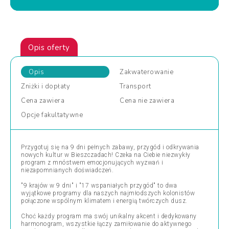
Opis oferty
Opis
Zakwaterowanie
Zniżki
i dopłaty
Transport
Cena
zawiera
Cena
nie zawiera
Opcje
fakultatywne
Przygotuj się na 9 dni pełnych zabawy, przygód i odkrywania
nowych kultur w Bieszczadach! Czeka na Ciebie niezwykły
program z mnóstwem emocjonujących wyzwań i
niezapomnianych doświadczeń.
"9 krajów w 9 dni" i "17 wspaniałych przygód" to dwa
wyjątkowe programy dla naszych najmłodszych kolonistów
połączone wspólnym klimatem i energią twórczych dusz.
Choć każdy program ma swój unikalny akcent i dedykowany
harmonogram, wszystkie łączy zamiłowanie do aktywnego