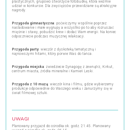
plastycznych, grupowo stworzycie fotobudkę, która weźmie
udział w konkursie. Dla zwycięzców przewidziane są atrakcyjne
nagrody.
Przygoda gimnastyczna
: poćwiczymy wspólnie poprzez
naśladowanie i małe wygłupy a wszystko po to aby rozruszać
mięśnie i stawy, pobudzić krew i dodać Wam energii. Na koniec
odpoczniecie podczas muzycznej relaksacji.
Przygoda party
: wieczór z dyskoteką tematyczną i
najnowszymi hitami, który porwie Was do tańca.
Przygoda miejska
: zwiedziecie Synagogę z zewnątrz, Kirkut,
centrum miasta, źródła mineralne i Kamień Leski.
Przygoda z 10 muzą
: wieczór kina i filmu, gdzie wybierzemy
produkcje odpowiednie do Waszego wieku i zanurzymy się w
świat filmowej sztuki.
UWAGI
Planowany przyjazd do ośrodka ok. godz. 21.45. Planowany