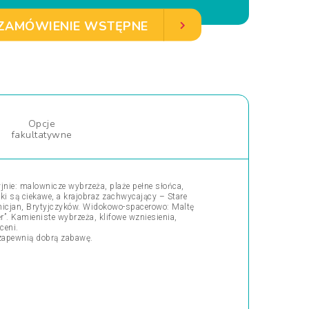
ZAMÓWIENIE WSTĘPNE
Opcje
fakultatywne
nie: malownicze wybrzeża, plaże pełne słońca,
ki są ciekawe, a krajobraz zachwycający – Stare
enicjan, Brytyjczyków. Widokowo-spacerowo: Maltę
er”. Kamieniste wybrzeża, klifowe wzniesienia,
ceni.
i zapewnią dobrą zabawę.