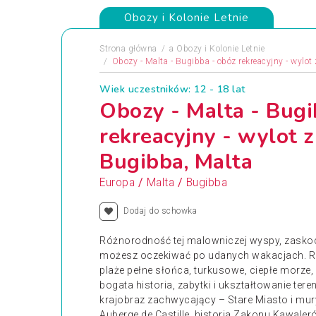
Obozy i Kolonie Letnie
Strona główna
a
Obozy i Kolonie Letnie
Obozy - Malta - Bugibba - obóz rekreacyjny - wylo
Wiek uczestników: 12 - 18 lat
Obozy - Malta - Bugi
rekreacyjny - wylot 
Bugibba, Malta
/
/
Europa
Malta
Bugibba
Dodaj do schowka
Różnorodność tej malowniczej wyspy, zaskocz
możesz oczekiwać po udanych wakacjach. Re
plaże pełne słońca, turkusowe, ciepłe morze
bogata historia, zabytki i ukształtowanie tere
krajobraz zachwycający – Stare Miasto i mury 
Auberge de Castille, historia Zakonu Kawaleró