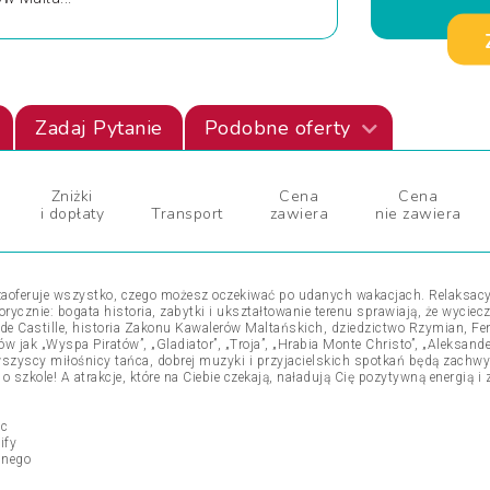
Zadaj Pytanie
Podobne oferty
Zniżki
Cena
Cena
i dopłaty
Transport
zawiera
nie zawiera
zaoferuje wszystko, czego możesz oczekiwać po udanych wakacjach. Relaksacyj
ycznie: bogata historia, zabytki i ukształtowanie terenu sprawiają, że wyciecz
ge de Castille, historia Zakonu Kawalerów Maltańskich, dziedzictwo Rzymian, F
mów jak „Wyspa Piratów”, „Gladiator”, „Troja”, „Hrabia Monte Christo”, „Aleksand
szyscy miłośnicy tańca, dobrej muzyki i przyjacielskich spotkań będą zachwy
szkole! A atrakcje, które na Ciebie czekają, naładują Cię pozytywną energią 
sc
ify
mnego