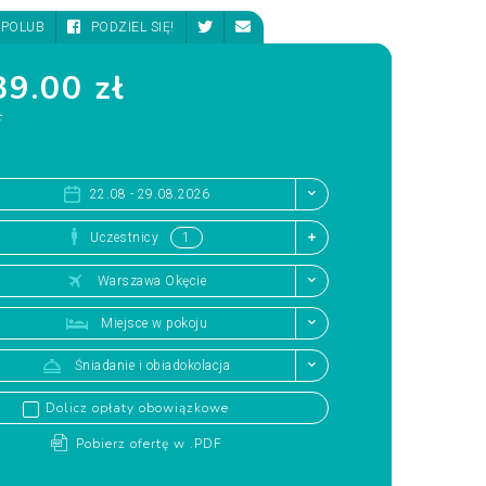
POLUB
PODZIEL SIĘ!
9.00 zł
ł
22.08 - 29.08.2026
Uczestnicy
Warszawa Okęcie
Miejsce w pokoju
Śniadanie i obiadokolacja
Dolicz opłaty obowiązkowe
Pobierz ofertę w .PDF