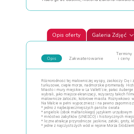
Opis oferty
Galeria Zdjęć
Terminy
Opis
Zakwaterowanie
i ceny
Różnorodność tej malowniczej wyspy, zaskoczy Cię i 
turkusowe, ciepłe morze, nadmorskie promenady. Histor
Miasto i mury miejskie w La Vallett`cie, pałac Auber
wybrali, jako miejsce ekranizacji, reżyserzy takich fil
malownicze zatoczki, kolorowe miasta. Rozrywkowo: w
Na Malcie w pełni wypoczniesz i na pewno zapomnisz o 
* jedno z najbezpieczniejszych państw świata
* angielski (obok maltańskiego) językiem urzędowym
* mnóstwo zabytków (UNESCO) i historycznych miej
* liczne atrakcje przyrodnicze: jaskinie, zatoki, groty, kl
* jedne z najczystszych wód w rejonie Morza Śródzie