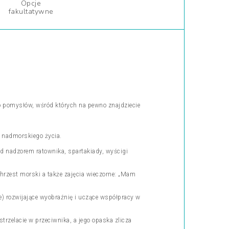
Opcje
fakultatywne
o pomysłów, wśród których na pewno znajdziecie
i nadmorskiego życia.
pod nadzorem ratownika, spartakiady, wyścigi
chrzest morski a także zajęcia wieczorne: „Mam
ie) rozwijające wyobraźnię i uczące współpracy w
trzelacie w przeciwnika, a jego opaska zlicza