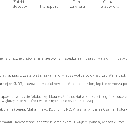
Zniżki
Cena
Cena
i dopłaty
Transport
zawiera
nie zawiera
kie i słoneczne plażowanie z kreatywnym spędzaniem czasu. Mają oni mnóstw
 i piękna, piaszczysta plaża. Zakamarki Międzywodzia odkryją przed Wami urok
: turniej w KUBB, plażowa piłka siatkowa i nożna, badminton, kąpiele w morzu 
grupowo stworzycie fotobudkę, która weźmie udział w konkursie, ognisko oraz 
największych przebojów i wiele innych ciekawych propozycji.
abularne (Jenga, Mafia, Prawo Dżungli, UNO, Alias Party, Białe i Czarne Histor
manii - nowoczesnej zabawy z karabinkami z wiązką światła, w czasie której s