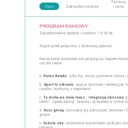
Terminy
Opis
Zakwaterowanie
i ceny
PROGRAM RAMOWY
Zakwaterowanie zgodnie z wiekiem: 13-18 lat.
Wypoczynek połączony z doskonałą zabawą!
Nasza kadra doskonale wie jak połączyć kąpiele mors
coś dla siebie:
a.
Pełen Relaks
: tylko Wy, morze, promienie słońca
b.
Sport to zdrowie
: zajęcia sportowe i rekreacyjne
rzędów i konkursy z nagrodami.
c.
Ty druha we mnie masz… Integracja obozowa
: 
talent”, „Speed dating”, karaoke i dyskoteka w rytmie 
d.
Rusz głową:
różnorakie gry planszowe, terenowe i f
grupie.
e.
Sokole oko:
zostaniecie wojownikami podczas Laser
trafienia