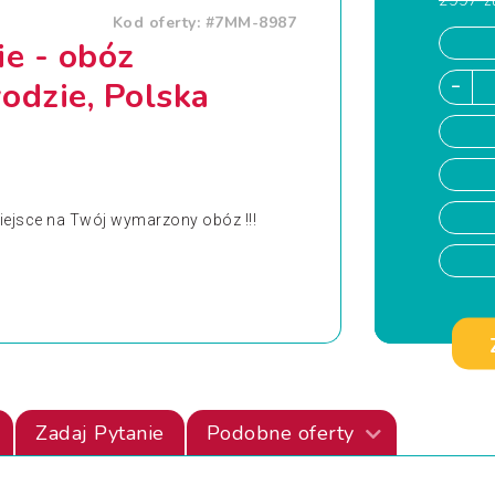
2997 z
Kod oferty: #7MM-8987
e - obóz
odzie, Polska
ejsce na Twój wymarzony obóz !!!
Zadaj Pytanie
Podobne oferty