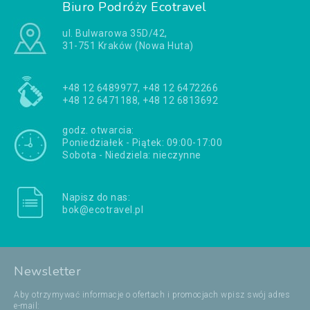
Biuro Podróży Ecotravel
ul. Bulwarowa 35D/42,
31-751 Kraków (Nowa Huta)
+48 12 6489977, +48 12 6472266
+48 12 6471188, +48 12 6813692
godz. otwarcia:
Poniedziałek - Piątek: 09:00-17:00
Sobota - Niedziela: nieczynne
Napisz do nas:
bok@ecotravel.pl
Newsletter
Aby otrzymywać informacje o ofertach i promocjach wpisz swój adres
e-mail: