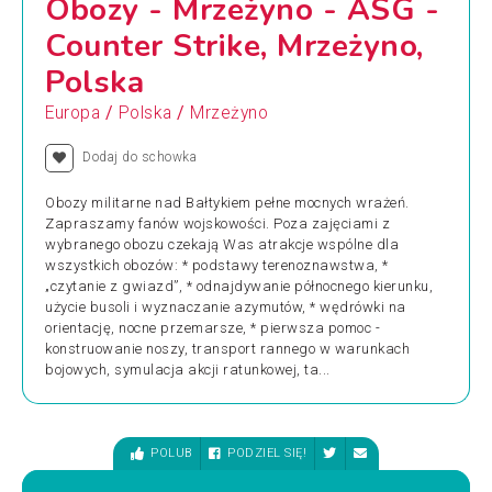
Obozy - Mrzeżyno - ASG -
Counter Strike, Mrzeżyno,
Polska
/
/
Europa
Polska
Mrzeżyno
Dodaj do schowka
Obozy militarne nad Bałtykiem pełne mocnych wrażeń.
Zapraszamy fanów wojskowości. Poza zajęciami z
wybranego obozu czekają Was atrakcje wspólne dla
wszystkich obozów: * podstawy terenoznawstwa, *
„czytanie z gwiazd”, * odnajdywanie północnego kierunku,
użycie busoli i wyznaczanie azymutów, * wędrówki na
orientację, nocne przemarsze, * pierwsza pomoc -
konstruowanie noszy, transport rannego w warunkach
bojowych, symulacja akcji ratunkowej, ta...
POLUB
PODZIEL SIĘ!