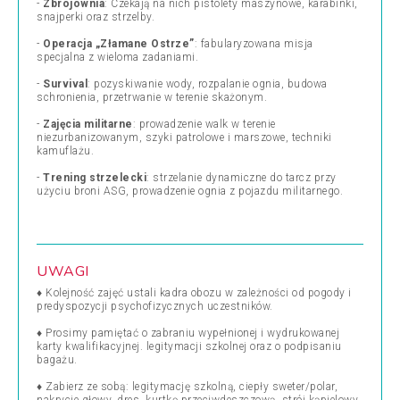
-
Zbrojownia
: Czekają na nich pistolety maszynowe, karabinki,
snajperki oraz strzelby.
-
Operacja „Złamane Ostrze”
: fabularyzowana mi­sja
specjalna z wieloma zadaniami.
-
Survival
: pozyskiwanie wody, rozpalanie ognia, budowa
schronienia, przetrwanie w terenie skażo­nym.
-
Zajęcia militarne
: prowadzenie walk w terenie
niezurbanizowanym, szyki patrolowe i marszowe, techniki
kamuflażu.
-
Trening strzelecki
: strzelanie dynamiczne do tarcz przy
użyciu broni ASG, prowadzenie ognia z pojazdu militarnego.
UWAGI
♦
Kolejność zajęć ustali kadra obozu w zależności od pogody i
predyspozycji psychofizycznych uczestników.
♦
Prosimy pamiętać o zabraniu wypełnionej i wydrukowanej
karty kwalifikacyjnej. legitymacji szkolnej oraz o podpisaniu
bagażu.
♦
Zabierz ze sobą: legitymację szkolną, ciepły sweter/polar,