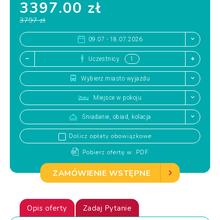
3397.00 zł
3797 zł
09.07 - 18.07.2026
Uczestnicy
Wybierz miasto wyjazdu
Miejsce w pokoju
Śniadanie, obiad, kolacja
Dolicz opłaty obowiązkowe
Pobierz ofertę w .PDF
ZAMÓWIENIE WSTĘPNE
Opis oferty
Zadaj Pytanie