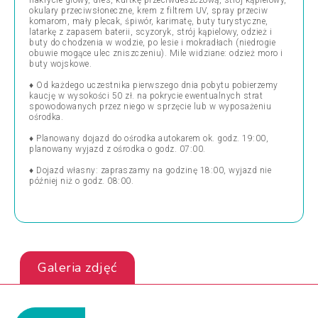
nakrycie głowy, dres, kurtkę przeciwdeszczową, strój kąpielowy,
okulary przeciwsłoneczne, krem z filtrem UV, spray przeciw
komarom, mały plecak, śpiwór, karimatę, buty turystyczne,
latarkę z zapasem baterii, scyzoryk, strój kąpielowy, odzież i
buty do chodzenia w wodzie, po lesie i mokradłach (niedrogie
obuwie mogące ulec zniszczeniu). Mile widziane: odzież moro i
buty wojskowe.
♦
Od każdego uczestnika pierwszego dnia pobytu pobierzemy
kaucję w wysokości 50 zł. na pokrycie ewentualnych strat
spowodowanych przez niego w sprzęcie lub w wyposażeniu
ośrodka.
♦
Planowany dojazd do ośrodka autokarem ok. godz. 19:00,
planowany wyjazd z ośrodka o godz. 07:00.
♦
Dojazd własny: zapraszamy na godzinę 18:00, wyjazd nie
później niż o godz. 08:00.
Galeria zdjęć