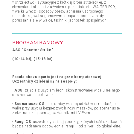
* strzelectwo - sytuacyjne z krótkiej broni strzeleckiej, z
elementami stresu i z użyciem repliki pistoletu WALTER P99,
* walka wręcz - sposoby obezwładniania uzbrojonego
napastnika, walka gumowymi atrapami broni, zasady
poruszania się w walce, techniki jednostek specjalnych.
PROGRAM RAMOWY
ASG “Counter Strike”
(10-14 lat), (15-18 lat)
Fabuła obozu oparta jest na grze komputerowej.
Uczestnicy dzieleni są na zespoły:
-
ASG
: zajęcia z użyciem broni skonstruowanej w celu realnego
odwzorowania pola walki.
-
Scenariusze CS
: uczestnicy wezmą udział w serii starć, od
walki przy użyciu bezpiecznych noży-ma­zaków, po scenariusze
z elektroniczną bombą, za­kładnikami i VIP-em.
-
Rangi CS
: uczestnicy zbierają punkty, których ilość skutkować
będzie nadaniem odpowiedniej rangi – od silver I do global elite.