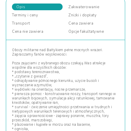
Opis
Zakwaterowanie
Terminy
i ceny
Zniżki
i dopłaty
Transport
Cena
zawiera
Cena
nie zawiera
Opcje
fakultatywne
Obozy militarne nad Bałtykiem pełne mocnych wrażeń.
Zapraszamy fanów wojskowości.
Poza zajęciami z wybranego obozu czekają Was atrakcje
wspólne dla wszystkich obozów:
* podstawy terenoznawstwa,
* „czytanie z gwiazd”,
* odnajdywanie północnego kierunku, użycie busoli i
wyznaczanie azymutów,
* wędrówki na orientację, nocne przemarsze,
* pierwsza pomoc - konstruowanie noszy, transport rannego w
warunkach bojowych, symulacja akcji ratunkowej, tamowanie
krwotoków, opatrywanie ran,
* survival - ćwiczenie umiejętności przetrwania w trudnych i
nietypowych warunkach terenowych i atmosferycznych,
* zajęcia sprawnościowe - zaprawy poranne, musztra, tory
przeszkód, marszobiegi,
* plażowanie i kąpiele w morzu oraz na basenie,
* ogniska,