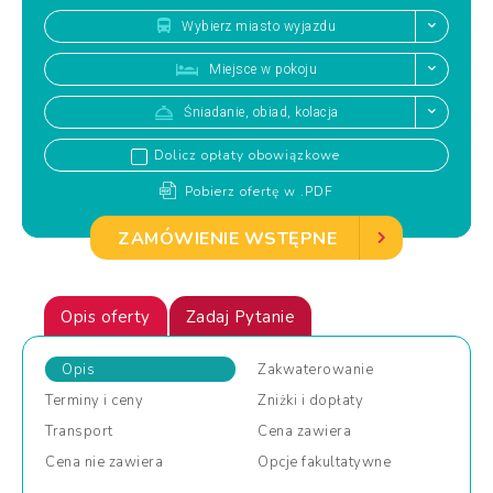
Wybierz miasto wyjazdu
Miejsce w pokoju
Śniadanie, obiad, kolacja
Dolicz opłaty obowiązkowe
Pobierz ofertę w .PDF
ZAMÓWIENIE WSTĘPNE
Opis oferty
Zadaj Pytanie
Opis
Zakwaterowanie
Terminy
i ceny
Zniżki
i dopłaty
Transport
Cena
zawiera
Cena
nie zawiera
Opcje
fakultatywne