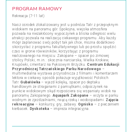
PROGRAM RAMOWY
Rekreacja (7-11 lat)
Nasz ośrodek zlokalizowany jest u podnóża Tatr z przepięknym
widokiem na panoramę gór. Spokojna, wiejska atmosfera
pozwala na niezakłócony wypoczynek a bliska odległość wielu
atrakcji pozwala na realizację ciekawego programu. Aby każdy
mógł zaplanować swój pobyt tak jak chce, można dodatkowo
skorzystać z programu fakultatywnego lub po prostu spędzić
czas w gronie rówieśników, korzystając z programu
realizowanego na miejscu: Zakopane – spacer po zimowej
stolicy Polski, m.in.: skocznia narciarska, Wielka Krokiew,
Krupówki, cmentarz na Pęksowym Brzyzku.
Centrum Edukacji
Przyrodniczej Tatrzańskiego Parku Narodowego
–
multimedialna wystawa przyrodnicza z filmami i komentarzem
lektora w ciekawy sposób pokazuje wyjątkowość Polskich
Tatr.
Gubałówka
– wjazd kolejką, spacer po deptaku
handlowym ze straganami z pamiątkami, odpoczynek na
punkcie widokowym skąd rozpościera się wspaniały widok na
panoramę Zakopanego.
Aquapark Zakopane
– wizyta w parku
wodnym ze zjeżdżalniami, rwącą rzeką i wodospadami.
Zajęcia
rekreacyjne
– konkursy, gry, zabawy.
Ognisko
– z pieczeniem
kiełbasek.
Dyskoteka
– impreza integracyjna.