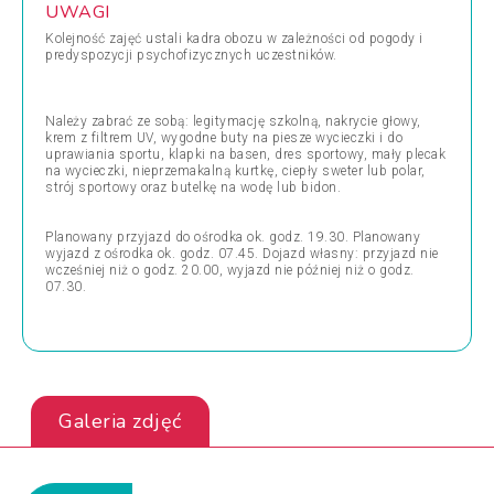
UWAGI
Kolejność zajęć ustali kadra obozu w zależności od pogody i
predyspozycji psychofizycznych uczestników.
Należy zabrać ze sobą: legitymację szkolną, nakrycie głowy,
krem z filtrem UV, wygodne buty na piesze wycieczki i do
uprawiania sportu, klapki na basen, dres sportowy, mały plecak
na wycieczki, nieprzemakalną kurtkę, ciepły sweter lub polar,
strój sportowy oraz butelkę na wodę lub bidon.
Planowany przyjazd do ośrodka ok. godz. 19.30. Planowany
wyjazd z ośrodka ok. godz. 07.45. Dojazd własny: przyjazd nie
wcześniej niż o godz. 20.00, wyjazd nie później niż o godz.
07.30.
Galeria zdjęć