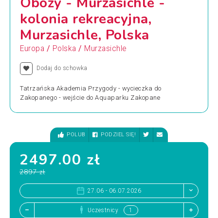
Obozy - Murzasichle -
kolonia rekreacyjna,
Murzasichle, Polska
/
/
Europa
Polska
Murzasichle
Dodaj do schowka
Tatrzańska Akademia Przygody - wycieczka do
Zakopanego - wejście do Aquaparku Zakopane
POLUB
PODZIEL SIĘ!
2497.00 zł
2897 zł
27.06 - 06.07.2026
Uczestnicy