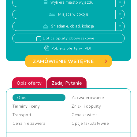
Wybierz miasto wyjazdu
Miejsce w pokoju
Śniadanie, obiad, kolacja
Dolicz opłaty obowiązkowe
Pobierz ofertę w .PDF
ZAMÓWIENIE WSTĘPNE
Opis oferty
Zadaj Pytanie
Opis
Zakwaterowanie
Terminy
i ceny
Zniżki
i dopłaty
Transport
Cena
zawiera
Cena
nie zawiera
Opcje
fakultatywne