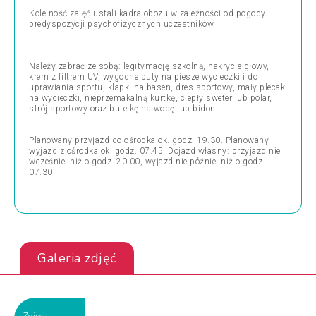
Kolejność zajęć ustali kadra obozu w zależności od pogody i
predyspozycji psychofizycznych uczestników.
Należy zabrać ze sobą: legitymację szkolną, nakrycie głowy,
krem z filtrem UV, wygodne buty na piesze wycieczki i do
uprawiania sportu, klapki na basen, dres sportowy, mały plecak
na wycieczki, nieprzemakalną kurtkę, ciepły sweter lub polar,
strój sportowy oraz butelkę na wodę lub bidon.
Planowany przyjazd do ośrodka ok. godz. 19.30. Planowany
wyjazd z ośrodka ok. godz. 07.45. Dojazd własny: przyjazd nie
wcześniej niż o godz. 20.00, wyjazd nie później niż o godz.
07.30.
Galeria zdjęć