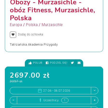
Obozy - Murzasichle -
obóz Fitness, Murzasichle,
Polska
/
/
Europa
Polska
Murzasichle
Dodaj do schowka
Tatrzańska Akademia Przygody
POLUB
PODZIEL SIĘ!
2697.00 zł
3097 zł
27.06 - 06.07.2026
Uczestnicy