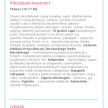
PROGRAM RAMOWY
Fitness (10-17 lat)
Chcesz ukształtować swoją sylwetkę, spalić zbędne kalorie,
zadbać o swoją kondycję i zdrowie, a przede wszystkim
spędzić czas w fantastycznej atmosferze zabawy?
Przygotowaliśmy zestaw treningów i ćwiczeń: zumba, fitness,
jogging, elementy gimnastyki;
10 godzin zajęć
prowadzonych
przez instruktorów pozwoli Ci po prostu bawić się
sportem! Ponadto w programie obozu: Zakopane – spacer po
zimowej stolicy Polski, m.in.: skocznia narciarska, Wielka
Krokiew, Krupówki, cmentarz na Pęksowym Brzyzku.
Centrum
Edukacji Przyrodniczej Tatrzańskiego Parku
Narodowego
– multimedialna wystawa przyrodnicza z
filmami i komentarzem lektora w ciekawy sposób pokazuje
wyjątkowość Polskich Tatr.
Gubałówka
– wjazd kolejką, spacer
po deptaku handlowym ze straganami z pamiątkami,
odpoczynek na punkcie widokowym skąd rozpościera się
wspaniały widok na panoramę Zakopanego.
Aquapark
Zakopane
– wizyta w parku wodnym ze zjeżdżalniami, rwącą
rzeką i wodospadami.
Zajęcia rekreacyjne
– konkursy, gry,
zabawy.
Ognisko
– z pieczeniem kiełbasek.
Dyskoteka
–
impreza integracyjna.
UWAGI