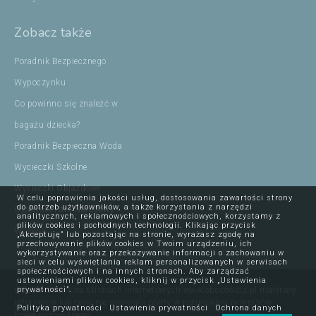
Zobacz także
Poradnik Bezpiecznego
Wypoczynku
Co powinno się znaleźć w
bagażu dziecka?
Poradnik Bezpieczna Woda
Wycieczki Szkolne
Wycieczki Objazdowe
W celu poprawienia jakości usług, dostosowania zawartości strony
do potrzeb użytkowników, a także korzystania z narzędzi
Ojcowski Park Narodowy
analitycznych, reklamowych i społecznościowych, korzystamy z
plików cookies i pochodnych technologii. Klikając przycisk
Wczasy
„Akceptuję” lub pozostając na stronie, wyrażasz zgodę na
przechowywanie plików cookies w Twoim urządzeniu, ich
wykorzystywanie oraz przekazywanie informacji o zachowaniu w
sieci w celu wyświetlania reklam personalizowanych w serwisach
społecznościowych i na innych stronach. Aby zarządzać
ustawieniami plików cookies, kliknij w przycisk „Ustawienia
Opublikowane na stronach internetowych www.obozowicz.pl materiały,
prywatności”.
informacje lub ceny nie stanowią oferty w rozumieniu przepisów
Polityka prywatności
Ustawienia prywatności
Ochrona danych
kodeksu cywilnego.