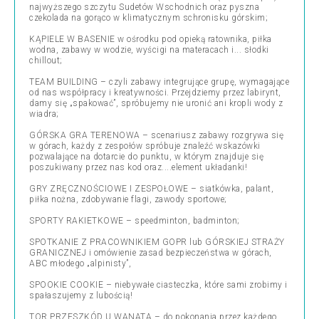
najwyższego szczytu Sudetów Wschodnich oraz pyszna
czekolada na gorąco w klimatycznym schronisku górskim;
KĄPIELE W BASENIE w ośrodku pod opieką ratownika, piłka
wodna, zabawy w wodzie, wyścigi na materacach i... słodki
chillout;
TEAM BUILDING – czyli zabawy integrujące grupę, wymagające
od nas współpracy i kreatywności. Przejdziemy przez labirynt,
damy się „spakować”, spróbujemy nie uronić ani kropli wody z
wiadra;
GÓRSKA GRA TERENOWA – scenariusz zabawy rozgrywa się
w górach, każdy z zespołów spróbuje znaleźć wskazówki
pozwalające na dotarcie do punktu, w którym znajduje się
poszukiwany przez nas kod oraz....element układanki!
GRY ZRĘCZNOŚCIOWE I ZESPOŁOWE – siatkówka, palant,
piłka nożna, zdobywanie flagi, zawody sportowe;
SPORTY RAKIETKOWE – speedminton, badminton;
SPOTKANIE Z PRACOWNIKIEM GOPR lub GÓRSKIEJ STRAŻY
GRANICZNEJ i omówienie zasad bezpieczeństwa w górach,
ABC młodego „alpinisty”,
SPOOKIE COOKIE – niebywałe ciasteczka, które sami zrobimy i
spałaszujemy z lubością!
TOR PRZESZKÓD U WANATA – do pokonania przez każdego,