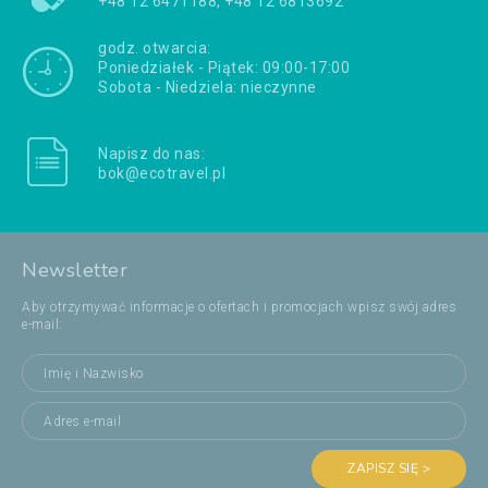
+48 12 6471188, +48 12 6813692
godz. otwarcia:
Poniedziałek - Piątek: 09:00-17:00
Sobota - Niedziela: nieczynne
Napisz do nas:
bok@ecotravel.pl
Newsletter
Aby otrzymywać informacje o ofertach i promocjach wpisz swój adres
e-mail:
ZAPISZ SIĘ >