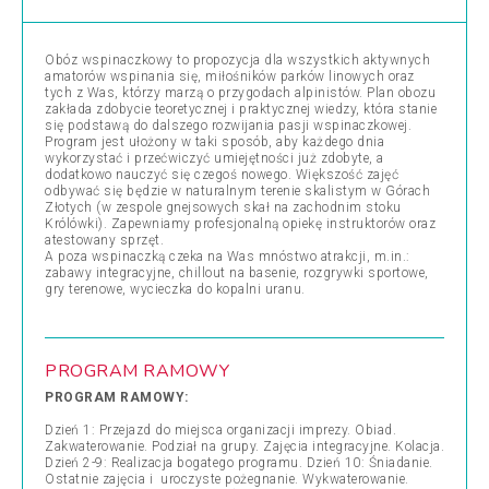
Obóz wspinaczkowy to propozycja dla wszystkich aktywnych
amatorów wspinania się, miłośników parków linowych oraz
tych z Was, którzy marzą o przygodach alpinistów. Plan obozu
zakłada zdobycie teoretycznej i praktycznej wiedzy, która stanie
się podstawą do dalszego rozwijania pasji wspinaczkowej.
Program jest ułożony w taki sposób, aby każdego dnia
wykorzystać i przećwiczyć umiejętności już zdobyte, a
dodatkowo nauczyć się czegoś nowego. Większość zajęć
odbywać się będzie w naturalnym terenie skalistym w Górach
Złotych (w zespole gnejsowych skał na zachodnim stoku
Królówki). Zapewniamy profesjonalną opiekę instruktorów oraz
atestowany sprzęt.
A poza wspinaczką czeka na Was mnóstwo atrakcji, m.in.:
zabawy integracyjne, chillout na basenie, rozgrywki sportowe,
gry terenowe, wycieczka do kopalni uranu.
PROGRAM RAMOWY
PROGRAM RAMOWY:
Dzień 1: Przejazd do miejsca organizacji imprezy. Obiad.
Zakwaterowanie. Podział na grupy. Zajęcia integracyjne. Kolacja.
Dzień 2-9: Realizacja bogatego programu. Dzień 10: Śniadanie.
Ostatnie zajęcia i uroczyste pożegnanie. Wykwaterowanie.