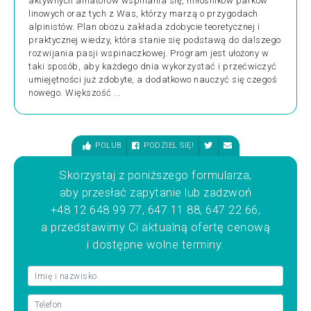
aktywnych amatorów wspinania się, miłośników parków
linowych oraz tych z Was, którzy marzą o przygodach
alpinistów. Plan obozu zakłada zdobycie teoretycznej i
praktycznej wiedzy, która stanie się podstawą do dalszego
rozwijania pasji wspinaczkowej. Program jest ułożony w
taki sposób, aby każdego dnia wykorzystać i przećwiczyć
umiejętności już zdobyte, a dodatkowo nauczyć się czegoś
nowego. Większość ...
POLUB
PODZIEL SIĘ!
Skorzystaj z poniższego formularza,
aby przesłać zapytanie lub zadzwoń
+48 12 648 99 77, 647 11 88, 647 22 66,
a przedstawimy Ci aktualną ofertę cenową
i dostępne wolne terminy.