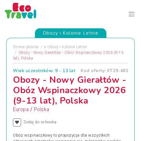
Obozy i Kolonie Letnie
Strona główna
a
Obozy i Kolonie Letnie
Obozy - Nowy Gierałtów - Obóz Wspinaczkowy 2026 (9-13
lat), Polska
Wiek uczestników: 9 - 13 lat
Kod oferty: #T29-482
Obozy - Nowy Gierałtów -
Obóz Wspinaczkowy 2026
(9-13 lat), Polska
/
Europa
Polska
Dodaj do schowka
Obóz wspinaczkowy to propozycja dla wszystkich