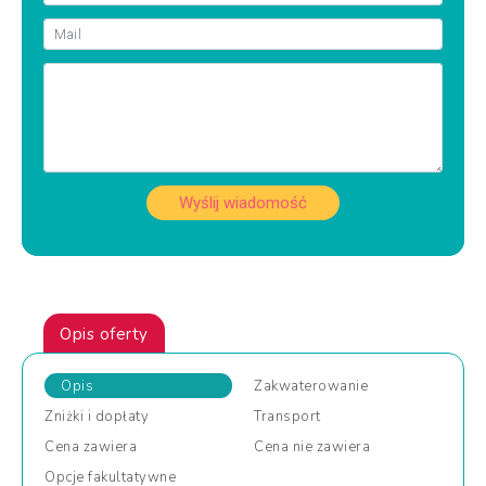
Wyślij wiadomość
Opis oferty
Opis
Zakwaterowanie
Zniżki
i dopłaty
Transport
Cena
zawiera
Cena
nie zawiera
Opcje
fakultatywne