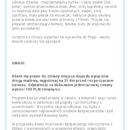
zdrowia dziecka, nieprzemakalną kurtkę i ciepły sweter (lub
polar), ponczo przeciwdeszczowe, dres, strój kąpielowy, ręcznik,
co najmniej dwie pary butów sportowych, klapki, strój
sportowy, mały plecak na wycieczki, nakrycie głowy, okulary
przeciwsłoneczne oraz krem ochronny z filtrem. Przyda się:
preparat odstraszający komary, latarka, buty do wspinaczki
(jeśli posiadacie).
Uczestnicy chcący wyjechać na wycieczkę do Pragi - ważny
dowód osobisty lub paszport.
UWAGI:
Klient ma prawo do zmiany miejsca dojazdu wyłącznie
drogą mailową, najpóźniej na 31 dni przed rozpoczęciem
turnusu. Odpłatność za dokonanie jednorazowej zmiany
wynosi 100 PLN/zmianę/os.
Program będzie zrealizowany w całości, a kolejność zajęć ustali
kadra obozu w zależności od pogody i po konsultacji z
uczestnikami. Wszystkie zajęcia odbywać się będą z
zastosowaniem odpowiednich środków bezpieczeństwa i pod
nadzorem wykwalifikowanej kadry.
W przypadku braku możliwości bezpieczengo skorzystania z
którejś z wymienionych w programie atrakcji, organizator