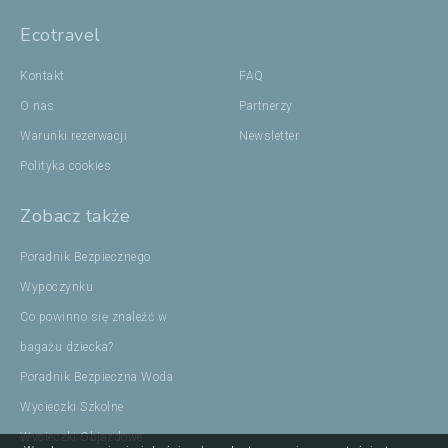
Ecotravel
Kontakt
FAQ
O nas
Partnerzy
Warunki rezerwacji
Newsletter
Polityka cookies
Zobacz także
Poradnik Bezpiecznego
Wypoczynku
Co powinno się znaleźć w
bagażu dziecka?
Poradnik Bezpieczna Woda
Wycieczki Szkolne
Wycieczki Objazdowe