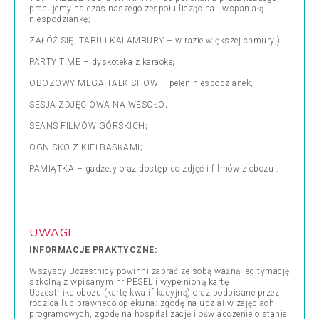
pracujemy na czas naszego zespołu licząc na...wspaniałą
niespodziankę;
ZAŁÓŻ SIĘ, TABU i KALAMBURY – w razie większej chmury;)
PARTY TIME – dyskoteka z karaoke;
OBOZOWY MEGA TALK SHOW – pełen niespodzianek;
SESJA ZDJĘCIOWA NA WESOŁO;
SEANS FILMÓW GÓRSKICH;
OGNISKO Z KIEŁBASKAMI;
PAMIĄTKA – gadżety oraz dostęp do zdjęć i filmów z obozu :
UWAGI
INFORMACJE PRAKTYCZNE:
Wszyscy Uczestnicy powinni zabrać ze sobą ważną legitymację
szkolną z wpisanym nr PESEL i wypełnioną kartę
Uczestnika obozu (kartę kwalifikacyjną) oraz podpisane przez
rodzica lub prawnego opiekuna: zgodę na udział w zajęciach
programowych, zgodę na hospitalizację i oświadczenie o stanie