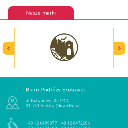
Nasze marki
Biuro Podróży Ecotravel
ul. Bulwarowa 35D/42,
31-751 Kraków (Nowa Huta)
+48 12 6489977, +48 12 6472266