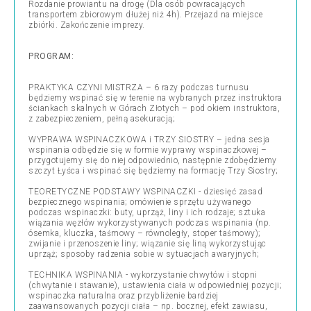
Rozdanie prowiantu na drogę (Dla osób powracających
transportem zbiorowym dłużej niż 4h). Przejazd na miejsce
zbiórki. Zakończenie imprezy.
PROGRAM:
PRAKTYKA CZYNI MISTRZA – 6 razy podczas turnusu
będziemy wspinać się w terenie na wybranych przez instruktora
ściankach skalnych w Górach Złotych – pod okiem instruktora,
z zabezpieczeniem, pełną asekuracją;
WYPRAWA WSPINACZKOWA i TRZY SIOSTRY – jedna sesja
wspinania odbędzie się w formie wyprawy wspinaczkowej –
przygotujemy się do niej odpowiednio, następnie zdobędziemy
szczyt Łyśca i wspinać się będziemy na formację Trzy Siostry;
TEORETYCZNE PODSTAWY WSPINACZKI - dziesięć zasad
bezpiecznego wspinania; omówienie sprzętu używanego
podczas wspinaczki: buty, uprząż, liny i ich rodzaje; sztuka
wiązania węzłów wykorzystywanych podczas wspinania (np.
ósemka, kluczka, taśmowy – równoległy, stoper taśmowy);
zwijanie i przenoszenie liny; wiązanie się liną wykorzystując
uprząż; sposoby radzenia sobie w sytuacjach awaryjnych;
TECHNIKA WSPINANIA - wykorzystanie chwytów i stopni
(chwytanie i stawanie), ustawienia ciała w odpowiedniej pozycji;
wspinaczka naturalna oraz przybliżenie bardziej
zaawansowanych pozycji ciała – np. bocznej, efekt zawiasu,