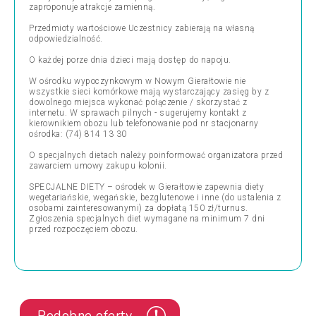
zaproponuje atrakcje zamienną.
Przedmioty wartościowe Uczestnicy zabierają na własną
odpowiedzialność.
O każdej porze dnia dzieci mają dostęp do napoju.
W ośrodku wypoczynkowym w Nowym Gierałtowie nie
wszystkie sieci komórkowe mają wystarczający zasięg by z
dowolnego miejsca wykonać połączenie / skorzystać z
internetu. W sprawach pilnych - sugerujemy kontakt z
kierownikiem obozu lub telefonowanie pod nr stacjonarny
ośrodka: (74) 814 13 30
O specjalnych dietach należy poinformować organizatora przed
zawarciem umowy zakupu kolonii.
SPECJALNE DIETY – ośrodek w Gierałtowie zapewnia diety
wegetariańskie, wegańskie, bezglutenowe i inne (do ustalenia z
osobami zainteresowanymi) za dopłatą 150 zł/turnus.
Zgłoszenia specjalnych diet wymagane na minimum 7 dni
przed rozpoczęciem obozu.
Podobne oferty