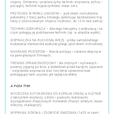
rozpory. Omówimy i przećwiczymy techniki wspinania: pchnij –
pociągnij, techniki wypoczynkowe, małpi zwis;
PRZYGODA W PARKU LINOWYM – pod okiem instruktorów
pokonamy 2 trasy parku linowego, pokonując każdorazowo trzy
trasy o zróżnicowanym stopniu trudności, do 10 m nad ziemią!
TECHNIKI ASEKURACJI – dlaczego trenujemy z asekuracją i na
czym polegają jej podstawowe techniki (np. w układzie wędki);
WSPINACZKA NA RUCHOMĄ WIEŻĘ - próba samodzielnego
budowania stanowiska asekuracyjnego (pod okiem instruktora);
NAGRANIE POSTĘPÓW – Wasze postępy i starania obejrzycie
na pamiątkowych filmikach;
TRENING SPRAWONOŚCIOWY - dla chętnych i wytrwałych -
poranny jogging po lesie, a dodatkowo przed każdymi zajęciami
- rozgrzewka wspinacza oraz ćwiczenia sprawnościowe
pomagające nam uzyskać jak najlepsze efekty.
A POZA TYM:
WYCIECZKA AUTOKAROWA DO KOPALNI URANU w KLETNIE
z labiryntem korytarzy, sztolni i pięknymi kolorowymi
wystąpieniami miejscowych minerałów (fluoryt, ametyst, kwarc
mleczny, chalkopiryt);
WYPRAWA GÓRSKA I ZDOBYCIE ŚNIEŻNIKA (1425 m npm)