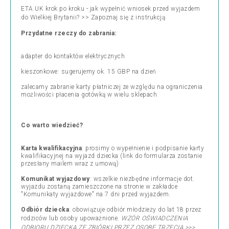
ETA UK krok po kroku - jak wypełnić wniosek przed wyjazdem
do Wielkiej Brytanii?
>> Zapoznaj się z instrukcją
Przydatne rzeczy do zabrania:
adapter do kontaktów elektrycznych
kieszonkowe: sugerujemy ok. 15 GBP na dzień
zalecamy zabranie karty płatniczej ze względu na ograniczenia
możliwości płacenia gotówką w wielu sklepach
Co warto wiedzieć?
Karta kwalifikacyjna
: prosimy o wypełnienie i podpisanie karty
kwalifikacyjnej na wyjazd dziecka (link do formularza zostanie
przesłany mailem wraz z umową)
Komunikat wyjazdowy
: wszelkie niezbędne informacje dot.
wyjazdu zostaną zamieszczone na stronie w zakładce
"Komunikaty wyjazdowe" na 7 dni przed wyjazdem.
Odbiór dziecka
: obowiązuje odbiór młodzieży do lat 18 przez
rodziców lub osoby upoważnione.
WZÓR OŚWIADCZENIA
ODBIORU DZIECKA ZE ZBIÓRKI PRZEZ OSOBĘ TRZECIĄ >>>