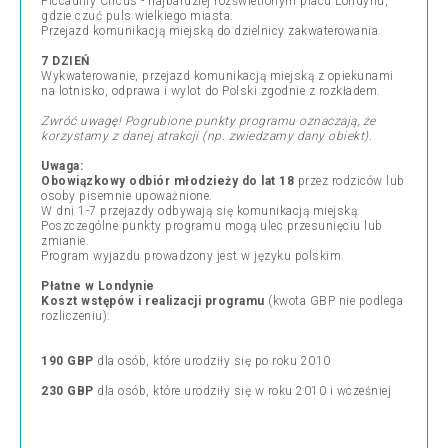
Piccadilly Circus - najbardziej rozświetlonym placu Londynu,
gdzie czuć puls wielkiego miasta.
Przejazd komunikacją miejską do dzielnicy zakwaterowania.
7 DZIEŃ
Wykwaterowanie, przejazd komunikacją miejską z opiekunami
na lotnisko, odprawa i wylot do Polski zgodnie z rozkładem.
Zwróć uwagę! Pogrubione punkty programu oznaczają, że
korzystamy z danej atrakcji (np. zwiedzamy dany obiekt).
Uwaga:
Obowiązkowy odbiór młodzieży do lat 18
przez rodziców lub
osoby pisemnie upoważnione.
W dni 1-7 przejazdy odbywają się komunikacją miejską.
Poszczególne punkty programu mogą ulec przesunięciu lub
zmianie.
Program wyjazdu prowadzony jest w języku polskim.
Płatne w Londynie
Koszt wstępów i realizacji programu
(kwota GBP nie podlega
rozliczeniu):
190 GBP
dla osób, które urodziły się po roku 2010
230 GBP
dla osób, które urodziły się w roku 2010 i wcześniej