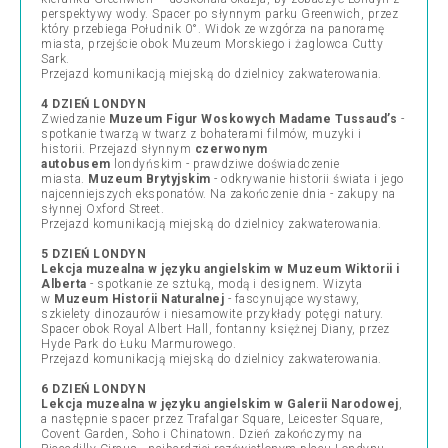
perspektywy wody. Spacer po słynnym parku Greenwich, przez
który przebiega Południk 0°. Widok ze wzgórza na panoramę
miasta, przejście obok Muzeum Morskiego i żaglowca Cutty
Sark.
Przejazd komunikacją miejską do dzielnicy zakwaterowania.
4 DZIEŃ LONDYN
Zwiedzanie
Muzeum Figur Woskowych Madame Tussaud’s
-
spotkanie twarzą w twarz z bohaterami filmów, muzyki i
historii. Przejazd słynnym
czerwonym
autobusem
londyńskim - prawdziwe doświadczenie
miasta.
Muzeum Brytyjskim
- odkrywanie historii świata i jego
najcenniejszych eksponatów. Na zakończenie dnia - zakupy na
słynnej Oxford Street.
Przejazd komunikacją miejską do dzielnicy zakwaterowania.
5 DZIEŃ LONDYN
Lekcja muzealna w języku angielskim w Muzeum Wiktorii i
Alberta
- spotkanie ze sztuką, modą i designem. Wizyta
w
Muzeum Historii Naturalnej
- fascynujące wystawy,
szkielety dinozaurów i niesamowite przykłady potęgi natury.
Spacer obok Royal Albert Hall, fontanny księżnej Diany, przez
Hyde Park do Łuku Marmurowego.
Przejazd komunikacją miejską do dzielnicy zakwaterowania.
6 DZIEŃ LONDYN
Lekcja muzealna w języku angielskim w Galerii Narodowej
,
a następnie spacer przez Trafalgar Square, Leicester Square,
Covent Garden, Soho i Chinatown. Dzień zakończymy na