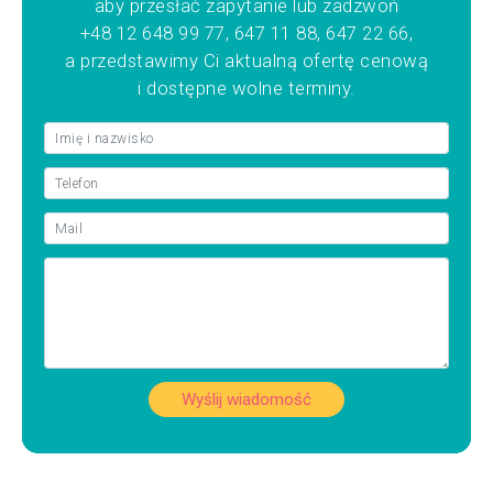
aby przesłać zapytanie lub zadzwoń
+48 12 648 99 77, 647 11 88, 647 22 66,
a przedstawimy Ci aktualną ofertę cenową
i dostępne wolne terminy.
Wyślij wiadomość