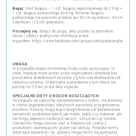
Bagaż
: limit bagażu – 1 szt. bagażu rejestrowanego do 23 kg +
1 szt. bagażu podręcznego do 8 kg. Rozmiar bagażu
podręcznego nie powinien przekraczać 55 cm wysokości, 40 cm
szerokości i 23 cm głębokości.
Poznajmy się
: dołącz do grupy, żeby poznać uczestników
obozu i zdobyć praktyczne informacje przed
wyjazdem:
https://www.facebook.com/groups/obozyatasanglia
UWAGA:
W przypadku braku minimalnej liczby osób wynoszącej 10
osób, impreza może zostać przez organizatora odwołana bez
ponoszenia dodatkowych kosztów z tytułu odszkodowania lub
zadośćuczynienia. Organizator powiadamia o tym fakcie nie
później niż 20 dni przed datą wyjazdu.
SPECJALNE DIETY U RODZIN GOSZCZĄCYCH:
Ze względu na specyfikę zakwaterowania u rodzin, nie jesteśmy
w stanie zagwarantować sterylnych warunków przygotowania
posiłków. Rodziny mogą kupić bezglutenowe lub bezlaktozowe
zamienniki produktów takich jak mleko, płatki czy makaron, ale
nie mogą zapewnić osobnych naczyń, sztućców czy tostera.
Zamienniki mogą również stać w lodówce lub szafce z
produktami zawierającymi gluten lub laktozę. Ponadto normy
dotyczące zawartości np. glutenu mogą różnić się pomiędzy