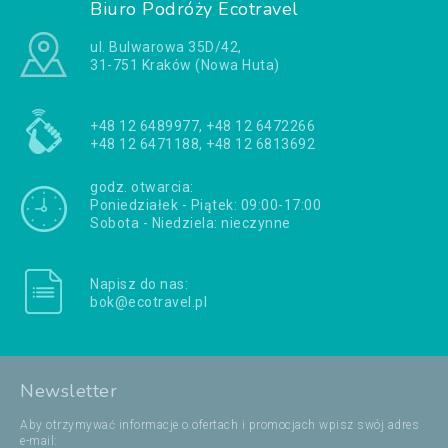
Biuro Podróży Ecotravel
ul. Bulwarowa 35D/42,
31-751 Kraków (Nowa Huta)
+48 12 6489977, +48 12 6472266
+48 12 6471188, +48 12 6813692
godz. otwarcia:
Poniedziałek - Piątek: 09:00-17:00
Sobota - Niedziela: nieczynne
Napisz do nas:
bok@ecotravel.pl
Newsletter
Aby otrzymywać informacje o ofertach i promocjach wpisz swój adres
e-mail: