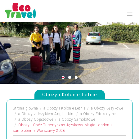
Obozy i Kolonie Letnie
Strona główna
a
Obozy i Kolonie Letnie
a
Obozy Językowe
a
Obozy z Językiem Angielskim
a
Obozy Edukacyjne
a
Obozy Objazdowe
a
Obozy Samolotowe
Obozy - Obóz Turystyczno-Językowy Magia Londynu
samolotem z Warszawy 2026