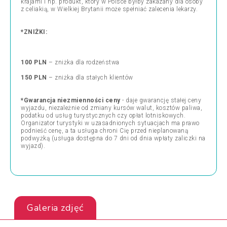
krajami i np. produkt, który w Polsce byłby zakazany dla osoby
z celiakią, w Wielkiej Brytanii może spełniać zalecenia lekarzy.
*ZNIŻKI:
100 PLN
– zniżka dla rodzeństwa
150 PLN
– zniżka dla stałych klientów
*Gwarancja niezmienności ceny
- daje gwarancję stałej ceny
wyjazdu, niezależnie od zmiany kursów walut, kosztów paliwa,
podatku od usług turystycznych czy opłat lotniskowych.
Organizator turystyki w uzasadnionych sytuacjach ma prawo
podnieść cenę, a ta usługa chroni Cię przed nieplanowaną
podwyżką (usługa dostępna do 7 dni od dnia wpłaty zaliczki na
wyjazd).
Galeria zdjęć