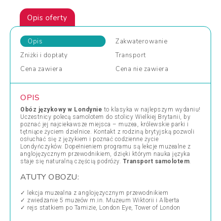
Opis oferty
Opis
Zakwaterowanie
Zniżki
i dopłaty
Transport
Cena
zawiera
Cena
nie zawiera
OPIS
Obóz językowy w Londynie
to klasyka w najlepszym wydaniu!
Uczestnicy polecą samolotem do stolicy Wielkiej Brytanii, by
poznać jej najciekawsze miejsca – muzea, królewskie parki i
tętniące życiem dzielnice. Kontakt z rodziną brytyjską pozwoli
osłuchać się z językiem i poznać codzienne życie
Londyńczyków. Dopełnieniem programu są lekcje muzealne z
anglojęzycznym przewodnikiem, dzięki którym nauka języka
staje się naturalną częścią podróży.
Transport samolotem
.
ATUTY OBOZU:
✓ lekcja muzealna z anglojęzycznym przewodnikiem
✓ zwiedzanie 5 muzeów m.in. Muzeum Wiktorii i Alberta
✓ rejs statkiem po Tamizie, London Eye, Tower of London