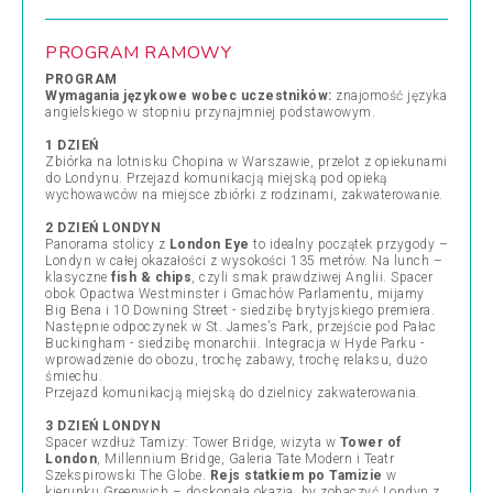
PROGRAM RAMOWY
PROGRAM
Wymagania językowe wobec uczestników:
znajomość języka
angielskiego w stopniu przynajmniej podstawowym.
1 DZIEŃ
Zbiórka na lotnisku Chopina w Warszawie, przelot z opiekunami
do Londynu. Przejazd komunikacją miejską pod opieką
wychowawców na miejsce zbiórki z rodzinami, zakwaterowanie.
2 DZIEŃ LONDYN
Panorama stolicy z
London Eye
to idealny początek przygody –
Londyn w całej okazałości z wysokości 135 metrów. Na lunch –
klasyczne
fish & chips
, czyli smak prawdziwej Anglii. Spacer
obok Opactwa Westminster i Gmachów Parlamentu, mijamy
Big Bena i 10 Downing Street - siedzibę brytyjskiego premiera.
Następnie odpoczynek w St. James’s Park, przejście pod Pałac
Buckingham - siedzibę monarchii. Integracja w Hyde Parku -
wprowadzenie do obozu, trochę zabawy, trochę relaksu, dużo
śmiechu.
Przejazd komunikacją miejską do dzielnicy zakwaterowania.
3 DZIEŃ LONDYN
Spacer wzdłuż Tamizy: Tower Bridge, wizyta w
Tower of
London
, Millennium Bridge, Galeria Tate Modern i Teatr
Szekspirowski The Globe.
Rejs statkiem po Tamizie
w
kierunku Greenwich – doskonała okazja, by zobaczyć Londyn z