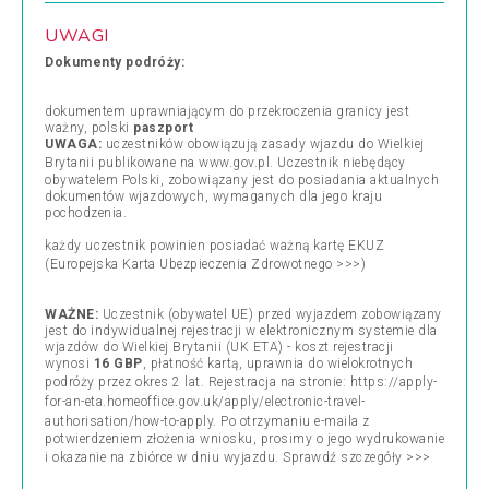
UWAGI
Dokumenty podróży:
dokumentem uprawniającym do przekroczenia granicy jest
ważny, polski
paszport
UWAGA:
uczestników obowiązują zasady wjazdu do Wielkiej
Brytanii publikowane na
www.gov.pl
. Uczestnik niebędący
obywatelem Polski, zobowiązany jest do posiadania aktualnych
dokumentów wjazdowych, wymaganych dla jego kraju
pochodzenia.
każdy uczestnik powinien posiadać ważną kartę EKUZ
(
Europejska Karta Ubezpieczenia Zdrowotnego >>>
)
WAŻNE:
Uczestnik (obywatel UE) przed wyjazdem zobowiązany
jest do indywidualnej rejestracji w elektronicznym systemie dla
wjazdów do Wielkiej Brytanii (UK ETA) - koszt rejestracji
wynosi
16 GBP
, płatność kartą, uprawnia do wielokrotnych
podróży przez okres 2 lat. Rejestracja na stronie:
https://apply-
for-an-eta.homeoffice.gov.uk/apply/electronic-travel-
authorisation/how-to-apply
. Po otrzymaniu e-maila z
potwierdzeniem złożenia wniosku, prosimy o jego wydrukowanie
i okazanie na zbiórce w dniu wyjazdu.
Sprawdź szczegóły >>>