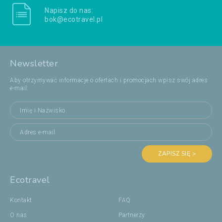
Napisz do nas:
bok@ecotravel.pl
Newsletter
Aby otrzymywać informacje o ofertach i promocjach wpisz swój adres
e-mail:
ZAPISZ SIĘ >
Ecotravel
Kontakt
FAQ
O nas
Partnerzy