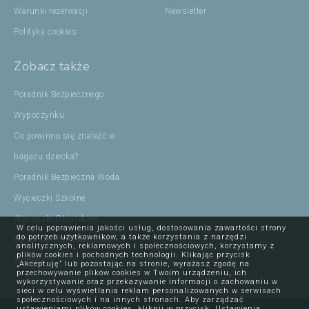
Warunki rezerwacji
Newsletter
Polityka cookies
Zobacz także
Poradnik Bezpiecznego
Wypoczynku
Co powinno się znaleźć w
bagażu dziecka?
Poradnik Bezpieczna Woda
Wycieczki Szkolne
Wycieczki Objazdowe
W celu poprawienia jakości usług, dostosowania zawartości strony
do potrzeb użytkowników, a także korzystania z narzędzi
Ojcowski Park Narodowy
analitycznych, reklamowych i społecznościowych, korzystamy z
plików cookies i pochodnych technologii. Klikając przycisk
Wczasy
„Akceptuję” lub pozostając na stronie, wyrażasz zgodę na
przechowywanie plików cookies w Twoim urządzeniu, ich
wykorzystywanie oraz przekazywanie informacji o zachowaniu w
sieci w celu wyświetlania reklam personalizowanych w serwisach
społecznościowych i na innych stronach. Aby zarządzać
ustawieniami plików cookies, kliknij w przycisk „Ustawienia