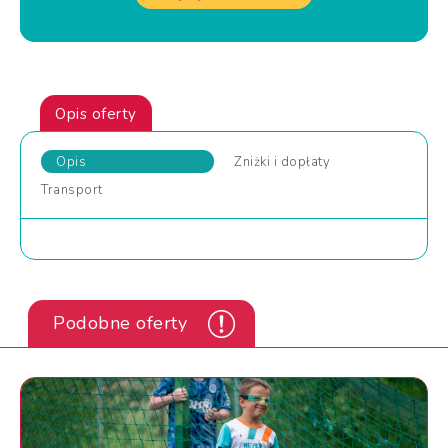
Opis oferty
Opis
Zniżki
i dopłaty
Transport
Podobne oferty