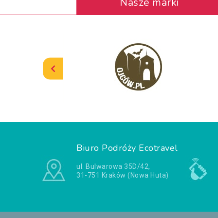
Nasze marki
Biuro Podróży Ecotravel
ul. Bulwarowa 35D/42,
31-751 Kraków (Nowa Huta)