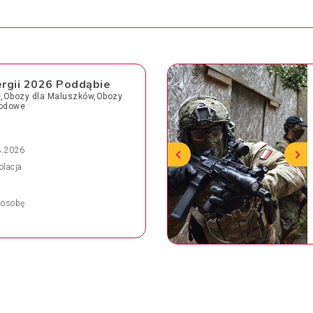
ergii 2026 Poddąbie
ie,Obozy dla Maluszków,Obozy
godowe
8.2026
olacja
osobę