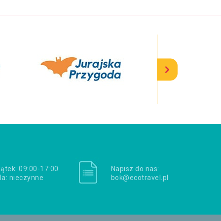
iątek: 09:00-17:00
Napisz do nas:
la: nieczynne
bok@ecotravel.pl