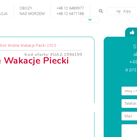
OBOZY
+48 12 6489977
CJA
NAD MORZEM
+48 12 6471188
Obóz Wodne Wakacje Piecki 2023
S
a
Kod oferty: #UA2-1994199
Wakacje Piecki
+48
a pr