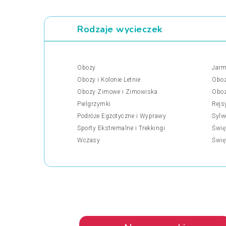
Rodzaje wycieczek
Obozy
Jarm
Obozy i Kolonie Letnie
Oboz
Obozy Zimowe i Zimowiska
Oboz
Pielgrzymki
Rejs
Podróże Egzotyczne i Wyprawy
Sylw
Sporty Ekstremalne i Trekkingi
Świę
Wczasy
Świę