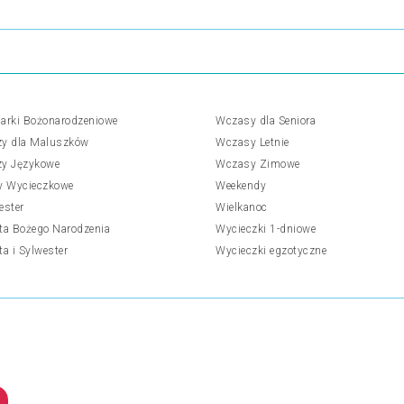
arki Bożonarodzeniowe
Wczasy dla Seniora
y dla Maluszków
Wczasy Letnie
y Językowe
Wczasy Zimowe
y Wycieczkowe
Weekendy
ester
Wielkanoc
ta Bożego Narodzenia
Wycieczki 1-dniowe
ta i Sylwester
Wycieczki egzotyczne