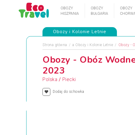
OBOZY
OBOZY
OBOZY
HISZPANIA
BUŁGARIA
CHORWA
Obozy i Kolonie Letnie
Strona główna
a
Obozy i Kolonie Letnie
Obozy - 
Obozy - Obóz Wodne 
2023
/
Polska
Piecki
Dodaj do schowka