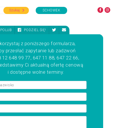
Szukaj
SCHOWEK
POLUB
PODZIEL SIĘ!
korzystaj z poniższego formularza,
by przesłać zapytanie lub zadzwoń
 12 648 99 77, 647 11 88, 647 22 66,
zedstawimy Ci aktualną ofertę cenową
i dostępne wolne terminy.