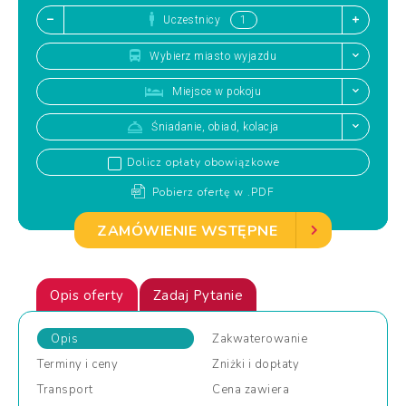
Uczestnicy
Wybierz miasto wyjazdu
Miejsce w pokoju
Śniadanie, obiad, kolacja
Dolicz opłaty obowiązkowe
Pobierz ofertę w .PDF
ZAMÓWIENIE WSTĘPNE
Opis oferty
Zadaj Pytanie
Opis
Zakwaterowanie
Terminy
i ceny
Zniżki
i dopłaty
Transport
Cena
zawiera