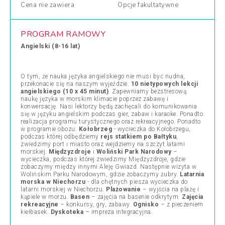
Cena
nie zawiera
Opcje
fakultatywne
PROGRAM RAMOWY
Angielski (8-16 lat)
O tym, że nauka języka angielskiego nie musi być nudna,
przekonacie się na naszym wyjeździe.
10 nietypowych lekcji
angielskiego (10 x 45 minut)
. Zapewniamy bezstresową
naukę języka w morskim klimacie poprzez zabawę i
konwersację. Nasi lektorzy będą zachęcali do komunikowania
się w języku angielskim podczas gier, zabaw i karaoke. Ponadto
realizacja programu turystycznego oraz rekreacyjnego. Ponadto
w programie obozu:
Kołobrzeg
- wycieczka do Kołobrzegu,
podczas której odbędziemy
rejs statkiem po Bałtyku
,
zwiedzimy port i miasto oraz wejdziemy na szczyt latarni
morskiej.
Międzyzdroje
i
Woliński Park Narodowy
–
wycieczka, podczas której zwiedzimy Międzyzdroje, gdzie
zobaczymy między innymi Aleję Gwiazd. Następnie wizyta w
Wolińskim Parku Narodowym, gdzie zobaczymy żubry.
Latarnia
morska w Niechorzu
- dla chętnych piesza wycieczka do
latarni morskiej w Niechorzu.
Plażowanie
– wyjścia na plażę i
kąpiele w morzu.
Basen
– zajęcia na basenie odkrytym.
Zajęcia
rekreacyjne
– konkursy, gry, zabawy.
Ognisko
– z pieczeniem
kiełbasek.
Dyskoteka
– impreza integracyjna.