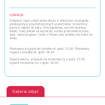
UWAGI
Kolejność zajęć ustali kadra obozu w zależności od pogody i
predyspozycji psychofizycznych uczestników. Uczestnicy
powinni zabrać ze sobą: strój kąpielowy, ręcznik na plażę,
klapki, mały plecak na wycieczki, kurtkę przeciwdeszczową,
dres, nakrycie głowy i krem z filtrem oraz butelkę lub bidon na
wodę.
Planowany przyjazd do ośrodka ok. godz. 20.00. Planowany
wyjazd z ośrodka ok. godz. 06.30.
Dojazd własny: przyjazd nie wcześniej niż o godz. 20.30,
wyjazd nie później niż o godz. 06.00.
Galeria zdjęć