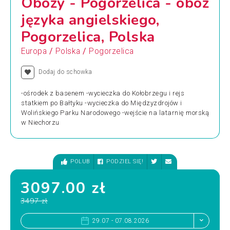
Obozy - Pogorzelica - obóz
języka angielskiego,
Pogorzelica, Polska
/
/
Europa
Polska
Pogorzelica
Dodaj do schowka
-ośrodek z basenem -wycieczka do Kołobrzegu i rejs
statkiem po Bałtyku -wycieczka do Międzyzdrojów i
Wolińskiego Parku Narodowego -wejście na latarnię morską
w Niechorzu
POLUB
PODZIEL SIĘ!
3097.00 zł
3497 zł
29.07 - 07.08.2026