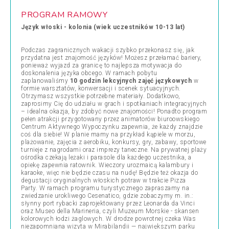
PROGRAM RAMOWY
Język włoski - kolonia (wiek uczestników 10-13 lat)
Podczas zagranicznych wakacji szybko przekonasz się, jak
przydatna jest znajomość języków! Możesz przełamać bariery,
ponieważ wyjazd za granicę to najlepsza motywacja do
doskonalenia języka obcego. W ramach pobytu
zaplanowaliśmy
10 godzin lekcyjnych zajęć językowych
w
formie warsztatów, konwersacji i scenek sytuacyjnych.
Otrzymasz wszystkie potrzebne materiały. Dodatkowo,
zaprosimy Cię do udziału w grach i spotkaniach integracyjnych
– idealna okazja, by zdobyć nowe znajomości! Ponadto program
pełen atrakcji przygotowany przez animatorów biuroowskiego
Centrum Aktywnego Wypoczynku zapewnia, że każdy znajdzie
coś dla siebie! W planie mamy na przykład kąpiele w morzu,
plażowanie, zajęcia z aerobiku, konkursy, gry, zabawy, sportowe
turnieje z nagrodami oraz imprezy taneczne. Na prywatnej plaży
ośrodka czekają leżaki i parasole dla każdego uczestnika, a
opiekę zapewnia ratownik. Wieczory urozmaicą kalambury i
karaoke, więc nie będzie czasu na nudę!
Będzie też okazja do
degustacji oryginalnych włoskich potraw w trakcie Pizza
Party.
W ramach programu turystycznego zapraszamy na
zwiedzanie urokliwego Cesenatico, gdzie zobaczymy m. in.:
słynny port rybacki zaprojektowany przez Leonarda da Vinci
oraz
Museo della Marineria, czyli
Muzeum Morskie -
skansen
kolorowych łodzi żaglowych. W drodze powrotnej czeka Was
niezapomniana wizyta w Mirabilandii — największym parku