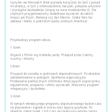
rozrywki we Włoszech! Bilet pozwala korzystać do woli z ponad
40 atrakcji, w tym z rollercoasterów, karuzeli, pokazów artystów
i występów kaskaderów (więcej na www.mirabilandia.it). Dla
chętnych przygotowaliśmy dodatkowe wycieczki do takich
miejsc jak Rzym, Wenecja czy San Marino. Czeka Was też
zabawa i relaks w pobliskim parku wodnym Atlantica!
Przykładowy program obozu
1 dzień:
Wyjazd z Polski wg rozkładu jazdy. Przejazd przez Czechy,
Austrię i Włochy.
2dzień:
Przyjazd do ośrodka w godzinach dopołudniowych. Po obiedzie
zakwaterowanie w pokojach. Spotkanie organizacyjne.
Przekazanie praktycznych informacji dotyczących wypoczynku,
regulaminów, programu i oferty wycieczek. Wieczorny program
integracyjny i dyskoteka.
3 dzień:
W ramach rekreacyjnego programu dopołudniowego będzie czas
na plażowanie i kąpiele w morzu oraz zajęcia językowe. Po
obiedzie, odpoczynek, czyli czas na tradycyjną włoską sjestę.