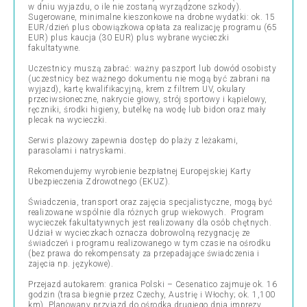
w dniu wyjazdu, o ile nie zostaną wyrządzone szkody).
Sugerowane, minimalne kieszonkowe na drobne wydatki: ok. 15
EUR/dzień plus obowiązkowa opłata za realizację programu (65
EUR) plus kaucja (30 EUR) plus wybrane wycieczki
fakultatywne.
Uczestnicy muszą zabrać: ważny paszport lub dowód osobisty
(uczestnicy bez ważnego dokumentu nie mogą być zabrani na
wyjazd), kartę kwalifikacyjną, krem z filtrem UV, okulary
przeciwsłoneczne, nakrycie głowy, strój sportowy i kąpielowy,
ręczniki, środki higieny, butelkę na wodę lub bidon oraz mały
plecak na wycieczki.
Serwis plażowy zapewnia dostęp do plaży z leżakami,
parasolami i natryskami.
Rekomendujemy wyrobienie bezpłatnej Europejskiej Karty
Ubezpieczenia Zdrowotnego (EKUZ).
Świadczenia, transport oraz zajęcia specjalistyczne, mogą być
realizowane wspólnie dla różnych grup wiekowych.
Program
wycieczek fakultatywnych jest realizowany dla osób chętnych.
Udział w wycieczkach oznacza dobrowolną rezygnację ze
świadczeń i programu realizowanego w tym czasie na ośrodku
(bez prawa do rekompensaty za przepadające świadczenia i
zajęcia np. językowe).
Przejazd autokarem: granica Polski – Cesenatico zajmuje ok. 16
godzin (trasa biegnie przez Czechy, Austrię i Włochy; ok. 1,100
km). Planowany przyjazd do ośrodka drugiego dnia imprezy