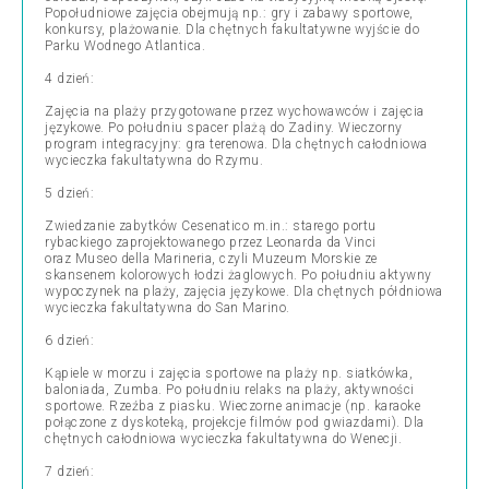
Popołudniowe zajęcia obejmują np.: gry i zabawy sportowe,
konkursy, plażowanie. Dla chętnych fakultatywne wyjście do
Parku Wodnego Atlantica.
4 dzień:
Zajęcia na plaży przygotowane przez wychowawców i zajęcia
językowe. Po południu spacer plażą do Zadiny. Wieczorny
program integracyjny: gra terenowa. Dla chętnych całodniowa
wycieczka fakultatywna do Rzymu.
5 dzień:
Zwiedzanie zabytków Cesenatico m.in.: starego portu
rybackiego zaprojektowanego przez Leonarda da Vinci
oraz
Museo della Marineria, czyli
Muzeum Morskie
ze
skansenem kolorowych łodzi żaglowych. Po południu aktywny
wypoczynek na plaży, zajęcia językowe. Dla chętnych półdniowa
wycieczka fakultatywna do San Marino.
6 dzień:
Kąpiele w morzu i zajęcia sportowe na plaży np. siatkówka,
baloniada, Zumba. Po południu relaks na plaży, aktywności
sportowe. Rzeźba z piasku. Wieczorne animacje (np. karaoke
połączone z dyskoteką, projekcje filmów pod gwiazdami). Dla
chętnych całodniowa wycieczka fakultatywna do Wenecji.
7 dzień: