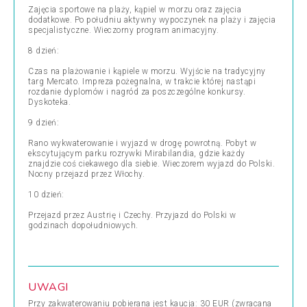
Zajęcia sportowe na plaży, kąpiel w morzu oraz zajęcia
dodatkowe. Po południu aktywny wypoczynek na plaży i zajęcia
specjalistyczne. Wieczorny program animacyjny.
8 dzień:
Czas na plażowanie i kąpiele w morzu. Wyjście na tradycyjny
targ Mercato. Impreza pożegnalna, w trakcie której nastąpi
rozdanie dyplomów i nagród za poszczególne konkursy.
Dyskoteka.
9 dzień:
Rano wykwaterowanie i wyjazd w drogę powrotną. Pobyt w
ekscytującym parku rozrywki Mirabilandia, gdzie każdy
znajdzie coś ciekawego dla siebie. Wieczorem wyjazd do Polski.
Nocny przejazd przez Włochy.
10 dzień:
Przejazd przez Austrię i Czechy. Przyjazd do Polski w
godzinach dopołudniowych.
UWAGI
Przy zakwaterowaniu pobierana jest kaucja: 30 EUR (zwracana