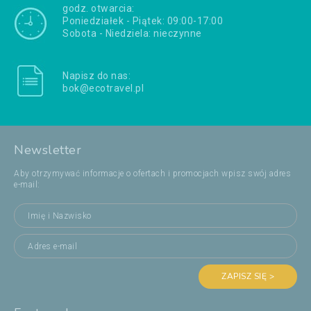
godz. otwarcia:
Poniedziałek - Piątek: 09:00-17:00
Sobota - Niedziela: nieczynne
Napisz do nas:
bok@ecotravel.pl
Newsletter
Aby otrzymywać informacje o ofertach i promocjach wpisz swój adres
e-mail:
ZAPISZ SIĘ >