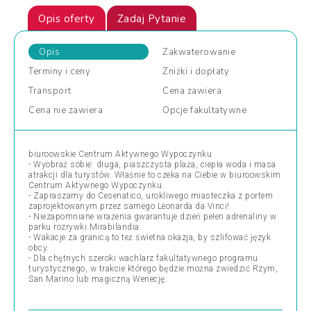
Opis oferty
Zadaj Pytanie
Opis
Zakwaterowanie
Terminy
i ceny
Zniżki
i dopłaty
Transport
Cena
zawiera
Cena
nie zawiera
Opcje
fakultatywne
biuroowskie Centrum Aktywnego Wypoczynku
- Wyobraź sobie: długa, piaszczysta plaża, ciepła woda i masa
atrakcji dla turystów. Właśnie to czeka na Ciebie w biuroowskim
Centrum Aktywnego Wypoczynku.
- Zapraszamy do Cesenatico, urokliwego miasteczka z portem
zaprojektowanym przez samego Leonarda da Vinci!
- Niezapomniane wrażenia gwarantuje dzień pełen adrenaliny w
parku rozrywki Mirabilandia.
- Wakacje za granicą to też świetna okazja, by szlifować język
obcy.
- Dla chętnych szeroki wachlarz fakultatywnego programu
turystycznego, w trakcie którego będzie można zwiedzić Rzym,
San Marino lub magiczną Wenecję.