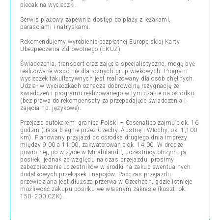
plecak na wycieczki.
Serwis plażowy zapewnia dostęp do plaży z leżakami,
parasolami i natryskami.
Rekomendujemy wyrobienie bezpłatnej Europejskiej Karty
Ubezpieczenia Zdrowotnego (EKUZ).
Świadczenia, transport oraz zajęcia specjalistyczne, mogą być
realizowane wspólnie dla różnych grup wiekowych. Program
wycieczek fakultatywnych jest realizowany dla osób chętnych.
Udział w wycieczkach oznacza dobrowolną rezygnację ze
świadczeń i programu realizowanego w tym czasie na ośrodku
(bez prawa do rekompensaty za przepadające świadczenia i
zajęcia np. językowe).
Przejazd autokarem: granica Polski – Cesenatico zajmuje ok. 16
godzin (trasa biegnie przez Czechy, Austrię i Włochy; ok. 1,100
km). Planowany przyjazd do ośrodka drugiego dnia imprezy
między 9:00 a 11:00, zakwaterowanie ok. 14:00. W drodze
powrotnej, po wizycie w Mirabilandii, uczestnicy otrzymują
posiłek, jednak ze względu na czas przejazdu, prosimy
zabezpieczenie uczestników w środki na zakup ewentualnych
dodatkowych przekąsek i napojów. Podczas przejazdu
przewidziana jest dłuższa przerwa w Czechach, gdzie istnieje
możliwość zakupu posiłku we własnym zakresie (koszt: ok.
150- 200 CZK).