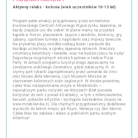
Aktywny relaks - kolonia (wiek uczestników 10-13 lat)
Program pełen atrakcji przygotowany przez animatorów
biuroowskiego Centrum Aktywnego Wypoczynku zapewnia, że
każdy znajdzie coś dla siebie! W planie mamy na przykład
kąpiele w morzu, plażowanie, zajęcia z aerobiku, konkursy, gry,
zabawy, sportowe turnieje z nagrodami oraz imprezy taneczne.
Na prywatnej plaży ośrodka czekają leżaki i parasole dla
każdego uczestnika, a opiekę zapewnia ratownik. Wieczory
urozmaicą kalambury i karaoke, więc nie będzie czasu na nudę!
Degustacja oryginalnych włoskich potraw w trakcie Pizza
Party.
W ramach programu turystycznego zapraszamy na
zwiedzanie urokliwego Cesenatico, gdzie zobaczymy m. in.:
słynny port rybacki zaprojektowany przez Leonarda da Vinci
oraz
Museo della Marineria, czyli
Muzeum Morskie ze
skansenem kolorowych łodzi żaglowych. W drodze powrotnej
czeka Was niezapomniana wizyta w Mirabilandii —
największym parku rozrywki we Włoszech! Bilet pozwala
korzystać do woli z ponad 40 atrakcji, w tym z rollercoasterów,
karuzeli, pokazów artystów i występów kaskaderów (więcej na
www.mirabilandia.it). Dla chętnych przygotowaliśmy dodatkowe
wycieczki do takich miejsc jak Rzym, Wenecja czy San Marino.
Czeka Was też zabawa i relaks w pobliskim parku wodnym
Atlantica!