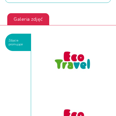
Galeria zdjęć
Zdjęcia
promujące