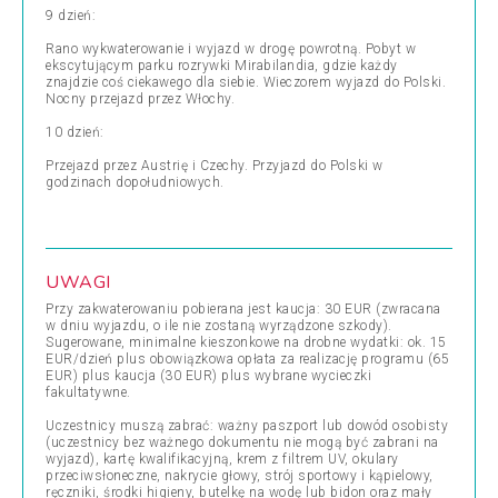
9 dzień:
Rano wykwaterowanie i wyjazd w drogę powrotną. Pobyt w
ekscytującym parku rozrywki Mirabilandia, gdzie każdy
znajdzie coś ciekawego dla siebie. Wieczorem wyjazd do Polski.
Nocny przejazd przez Włochy.
10 dzień:
Przejazd przez Austrię i Czechy. Przyjazd do Polski w
godzinach dopołudniowych.
UWAGI
Przy zakwaterowaniu pobierana jest kaucja: 30 EUR (zwracana
w dniu wyjazdu, o ile nie zostaną wyrządzone szkody).
Sugerowane, minimalne kieszonkowe na drobne wydatki: ok. 15
EUR/dzień plus obowiązkowa opłata za realizację programu (65
EUR) plus kaucja (30 EUR) plus wybrane wycieczki
fakultatywne.
Uczestnicy muszą zabrać: ważny paszport lub dowód osobisty
(uczestnicy bez ważnego dokumentu nie mogą być zabrani na
wyjazd), kartę kwalifikacyjną, krem z filtrem UV, okulary
przeciwsłoneczne, nakrycie głowy, strój sportowy i kąpielowy,
ręczniki, środki higieny, butelkę na wodę lub bidon oraz mały