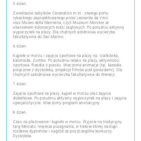
5 dzień:
Zwiedzanie zabytków Cesenatico m.in.: starego portu
rybackiego zaprojektowanego przez Leonarda da Vinci
oraz
Museo della Marineria, czyli
Muzeum Morskie
ze
skansenem kolorowych łodzi żaglowych. Po południu aktywny
wypoczynek na plaży. Dla chętnych półdniowa wycieczka
fakultatywna do San Marino.
6 dzień:
Kąpiele w morzu i zajęcia sportowe na plaży np. siatkówka,
baloniada, Zumba. Po południu relaks na plaży, aktywności
sportowe. Rzeźba z piasku. Wieczorne animacje (np. karaoke
połączone z dyskoteką, projekcje filmów pod gwiazdami). Dla
chętnych całodniowa wycieczka fakultatywna do Wenecji.
7 dzień:
Zajęcia sportowe na plaży, kąpiel w morzu oraz zajęcia
dodatkowe. Po południu aktywny wypoczynek na plaży i zajęcia
specjalistyczne. Wieczorny program animacyjny.
8 dzień:
Czas na plażowanie i kąpiele w morzu. Wyjście na tradycyjny
targ Mercato. Impreza pożegnalna, w trakcie której nastąpi
rozdanie dyplomów i nagród za poszczególne konkursy.
Dyskoteka.