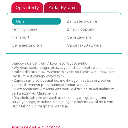
Opis oferty
Zadaj Pytanie
Opis
Zakwaterowanie
Terminy
i ceny
Zniżki
i dopłaty
Transport
Cena
zawiera
Cena
nie zawiera
Opcje
fakultatywne
biuroowskie Centrum Aktywnego Wypoczynku
- Wyobraź sobie: długa, piaszczysta plaża, ciepła woda i masa
atrakcji dla turystów. Właśnie to czeka na Ciebie w biuroowskim
Centrum Aktywnego Wypoczynku.
- Zapraszamy do Cesenatico, urokliwego miasteczka z portem
zaprojektowanym przez samego Leonarda da Vinci!
- Niezapomniane wrażenia gwarantuje dzień pełen adrenaliny w
parku rozrywki Mirabilandia.
- Dla chętnych szeroki wachlarz fakultatywnego programu
turystycznego, w trakcie którego będzie można zwiedzić Rzym,
San Marino lub magiczną Wenecję.
PROGRAM RAMOWY