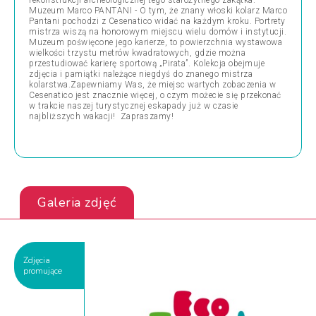
rekonstrukcji archeologicznej tego starożytnego zakątka.
Muzeum Marco PANTANI - O tym, że znany włoski kolarz Marco
Pantani pochodzi z Cesenatico widać na każdym kroku. Portrety
mistrza wiszą na honorowym miejscu wielu domów i instytucji.
Muzeum poświęcone jego karierze, to powierzchnia wystawowa
wielkości trzystu metrów kwadratowych, gdzie można
przestudiować karierę sportową „Pirata”. Kolekcja obejmuje
zdjęcia i pamiątki należące niegdyś do znanego mistrza
kolarstwa.Zapewniamy Was, że miejsc wartych zobaczenia w
Cesenatico jest znacznie więcej, o czym możecie się przekonać
w trakcie naszej turystycznej eskapady już w czasie
najbliższych wakacji! Zapraszamy!
Galeria zdjęć
Zdjęcia
promujące