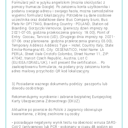
Formularz jest w języku angielskim (można skorzystać z
pomocy tłumacza Google). Po założeniu konta użytkownika i
podaniu swojego adresu i swojego hasła, można samodzielnie
wypełnić formularz lokalizacyjny. Potrzebne są dane osobowe
uczestnika oraz dodatkowe dane: Bus Company biuro; Bus
Plate Nr OP1794G; Boarding Country - POLAND; Station od
Boarding: Gorzyczki-Vernovice; (pierwszy dzień imprezy np.
2021-07-05, godzina przekroczenia granicy: 18.00); Point of
Entry: Coccau, Tarvisio (UD); (Drugiego dnia imprezy np. 2021-
07-06 oraz planowana godzina przekroczenia granicy 03.00);
Temporary Address Address Type – Hotel; Country Italy; State:
Emilia-Romagna/45; City: CESENATICO; Hotel Name: LA
PERLA; Street Viale Cristofo Colombo, Street Numer 11; ZIP:
47042; transit Czech Republic, Austria; List C
(EU/EEA/ISRAEL/UK); I will present the certification…. Po
zaakceptowaniu formularza, na podany przy założeniu konta
adres mailowy przychodzi QR kod lokalizacyjny.
3) Posiadanie ważnego dokumentu podróży: paszportu lub
dowodu osobistego.
Rekomendujemy wyrobienie i zabranie bezpłatnej Europejskiej
Karty Ubezpieczenia Zdrowotnego (EKUZ).
Aktualnie po powrocie do Polski z zagranicy obowiązuje
kwarantanna, z której zwolnione są osoby:
• posiadające negatywny wynik testu na obecność wirusa SARS-
CoV-2 (antygenowy lub PCR - wykonany w ciągu 48 godzin po