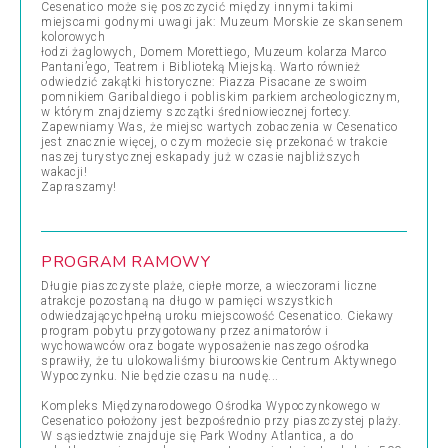
Cesenatico może się poszczycić między innymi takimi
miejscami godnymi uwagi jak: Muzeum Morskie ze skansenem
kolorowych
łodzi żaglowych, Domem Morettiego, Muzeum kolarza Marco
Pantani’ego, Teatrem i Biblioteką Miejską. Warto również
odwiedzić zakątki historyczne: Piazza Pisacane ze swoim
pomnikiem Garibaldiego i pobliskim parkiem archeologicznym,
w którym znajdziemy szczątki średniowiecznej fortecy.
Zapewniamy Was, że miejsc wartych zobaczenia w Cesenatico
jest znacznie więcej, o czym możecie się przekonać w trakcie
naszej turystycznej eskapady już w czasie najbliższych
wakacji!
Zapraszamy!
PROGRAM RAMOWY
Długie piaszczyste plaże, ciepłe morze, a wieczorami liczne
atrakcje pozostaną na długo w pamięci wszystkich
odwiedzającychpełną uroku miejscowość Cesenatico. Ciekawy
program pobytu przygotowany przez animatorów i
wychowawców oraz bogate wyposażenie naszego ośrodka
sprawiły, że tu ulokowaliśmy biuroowskie Centrum Aktywnego
Wypoczynku. Nie będzie czasu na nudę...
Kompleks Międzynarodowego Ośrodka Wypoczynkowego w
Cesenatico położony jest bezpośrednio przy piaszczystej plaży.
W sąsiedztwie znajduje się Park Wodny Atlantica, a do