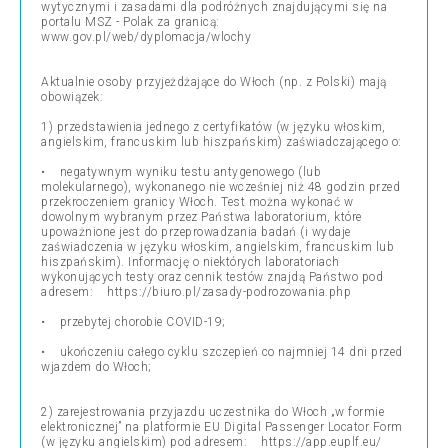
wytycznymi i zasadami dla podróżnych znajdującymi się na
portalu MSZ - Polak za granicą:
www.gov.pl/web/dyplomacja/wlochy
Aktualnie osoby przyjeżdżające do Włoch (np. z Polski) mają
obowiązek:
1) przedstawienia jednego z certyfikatów (w języku włoskim,
angielskim, francuskim lub hiszpańskim) zaświadczającego o:
• negatywnym wyniku testu antygenowego (lub
molekularnego), wykonanego nie wcześniej niż 48 godzin przed
przekroczeniem granicy Włoch. Test można wykonać w
dowolnym wybranym przez Państwa laboratorium, które
upoważnione jest do przeprowadzania badań (i wydaje
zaświadczenia w języku włoskim, angielskim, francuskim lub
hiszpańskim). Informację o niektórych laboratoriach
wykonujących testy oraz cennik testów znajdą Państwo pod
adresem: https://biuro.pl/zasady-podrozowania.php
• przebytej chorobie COVID-19;
• ukończeniu całego cyklu szczepień co najmniej 14 dni przed
wjazdem do Włoch;
2) zarejestrowania przyjazdu uczestnika do Włoch „w formie
elektronicznej” na platformie EU Digital Passenger Locator Form
(w języku angielskim) pod adresem: https://app.euplf.eu/