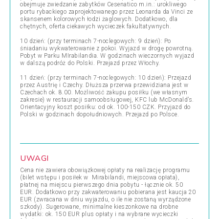
obejmuje zwiedzanie zabytków Cesenatico m.in.: urokliwego
portu rybackiego zaprojektowanego przez Leonarda da Vinci ze
skansenem kolorowych łodzi żaglowych. Dodatkowo, dla
chętnych, oferta ciekawych wycieczek fakultatywnych.
10 dzień: (przy terminach 7-noclegowych: 9 dzień): Po
śniadaniu wykwaterowanie z pokoi. Wyjazd w drogę powrotną.
Pobyt w Parku MIrabilandia. W godzinach wieczornych wyjazd
w dalszą podróż do Polski. Przejazd przez Włochy.
11 dzień: (przy terminach 7-noclegowych: 10 dzień): Przejazd
przez Austrię i Czechy. Dłuższa przerwa przewidziana jest w
Czechach ok. 8.00. Możliwość zakupu posiłku (we własnym
zakresie) w restauracji samoobsługowej, KFC lub McDonald’s.
Orientacyjny koszt posiłku: od ok. 100-150 CZK. Przyjazd do
Polski w godzinach dopołudniowych. Przejazd po Polsce.
UWAGI
Cena nie zawiera obowiązkowej opłaty na realizację programu
(bilet wstępu i posiłek w Mirabilandi, miejscowa opłata),
płatnej na miejscu pierwszego dnia pobytu - łącznie ok.
50
EUR.
Dodatkowo przy zakwaterowaniu pobierana jest kaucja 20
EUR (zwracana w dniu wyjazdu, o ile nie zostaną wyrządzone
szkody). Sugerowane, minimalne kieszonkowe na drobne
wydatki: ok. 150 EUR plus opłaty i na wybrane wycieczki