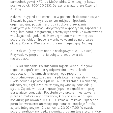
samoobsługowej, KFC lub McDonald’s. Orientacyjny koszt
posiłku od ok. 100-150 CZK. Dalszy przejazd przez Czechy i
Austrię.
2 dzień: Przyjazd do Cesenatico w godzinach dopołudniowych.
Złożenie bagaży w wyznaczonym miejscu. Spotkanie
organizacyjne, podział na grupy i pokoje, przekazanie
praktycznych informacji dotyczących wypoczynku, zapoznanie
z regulaminami, programem, i ofertą wycieczek. Zakwaterowanie
w pokojach ok. godz. 16. Pierwszym posiłkiem w miejscu
pobytu jest obiad. Spacer z wychowawcami po najbliższej
okolicy. Kolacja. Wieczorny program integracyjny. Nocleg.
3 – 9 dzień: (przy terminach 7-noclegowych: 3 – 8 dzień):
Przykładowy program dnia pobytu przedstawia się
następująco:
Ok. 8.30 śniadanie. Po śniadaniu zajęcia windsurfingowe
(zgodnie z grafikiem i przy odpowiednich warunkach
pogodowych). W ramach rekreacyjnego programu
dopołudniowego będzie czas na plażowanie i kąpiele w morzu.
Około południa powrót z plaży. Ok. 13.00 obiad. Po obiedzie,
odpoczynek, czyli czas na tradycyjną włoską, poobiednią
sjestę. Zajęcia windsurfingowe (zgodnie z grafikiem i przy
sprzyjającej pogodzie). Popołudniowy program realizowany
przez animatora i wychowawców, który obejmuje np.: gry,
konkursy, plażowanie. Ok. 18.30 kolacja. Po kolacji spacer do
portu lub wieczorne animacje (np. karaoke, projekcje filmów,
zajęcia integracyjne). Cisza nocna: 23.00 - 7.00. W czasie
pobytu zrealizowany będzie również program turystyczny, który