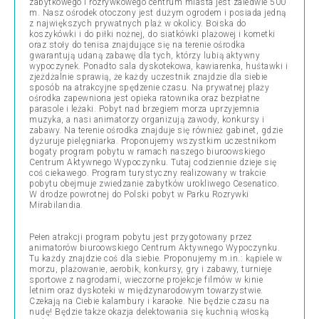
zabytkowego i rozrywkowego centrum miasta jest zaledwie 500
m. Nasz ośrodek otoczony jest dużym ogrodem i posiada jedną
z największych prywatnych plaż w okolicy. Boiska do
koszykówki i do piłki nożnej, do siatkówki plażowej i kometki
oraz stoły do tenisa znajdujące się na terenie ośrodka
gwarantują udaną zabawę dla tych, którzy lubią aktywny
wypoczynek. Ponadto sala dyskotekowa, kawiarenka, huśtawki i
zjeżdżalnie sprawią, że każdy uczestnik znajdzie dla siebie
sposób na atrakcyjne spędzenie czasu. Na prywatnej plaży
ośrodka zapewniona jest opieka ratownika oraz bezpłatne
parasole i leżaki. Pobyt nad brzegiem morza uprzyjemnia
muzyka, a nasi animatorzy organizują zawody, konkursy i
zabawy. Na terenie ośrodka znajduje się również gabinet, gdzie
dyżuruje pielęgniarka. Proponujemy wszystkim uczestnikom
bogaty program pobytu w ramach naszego biuroowskiego
Centrum Aktywnego Wypoczynku. Tutaj codziennie dzieje się
coś ciekawego. Program turystyczny realizowany w trakcie
pobytu obejmuje zwiedzanie zabytków urokliwego Cesenatico.
W drodze powrotnej do Polski pobyt w Parku Rozrywki
Mirabilandia.
Pełen atrakcji program pobytu jest przygotowany przez
animatorów biuroowskiego Centrum Aktywnego Wypoczynku.
Tu każdy znajdzie coś dla siebie. Proponujemy m.in.: kąpiele w
morzu, plażowanie, aerobik, konkursy, gry i zabawy, turnieje
sportowe z nagrodami, wieczorne projekcje filmów w kinie
letnim oraz dyskoteki w międzynarodowym towarzystwie.
Czekają na Ciebie kalambury i karaoke. Nie będzie czasu na
nudę! Będzie także okazja delektowania się kuchnią włoską