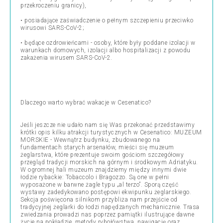
przekroczeniu granicy),
• posiadające zaświadczenie o pełnym szczepieniu przeciwko
wirusowi SARS-CoV-2;
• będące ozdrowieńcami - osoby, które były poddane izolacji w
warunkach domowych, izolacji albo hospitalizacji z powodu
zakażenia wirusem SARS-CoV-2.
Dlaczego warto wybrać wakacje w Cesenatico?
Jeśli jeszcze nie udało nam się Was przekonać przedstawimy
krótki opis kilku atrakcji turystycznych w Cesenatico: MUZEUM
MORSKIE - Wewnątrz budynku, zbudowanego na
fundamentach starych arsenałów, mieści się muzeum
żeglarstwa, które prezentuje swoim gościom szczegółowy
przegląd tradycji morskich na górnym i środkowym Adriatyku.
W ogromnej hali muzeum znajdziemy między innymi dwie
łodzie rybackie: Tobaccolo i Bragozzo. Są one w pełni
wyposażone w barwne żagle typu „al terzo”. Sporą część
wystawy zadedykowano postępowi ekwipunku żeglarskiego.
Sekcja poświęcona silnikom przybliża nam przejście od
tradycyjnej żeglarki do łodzi napędzanych mechanicznie. Trasa
zwiedzania prowadzi nas poprzez pamiątki ilustrujące dawne
życie na pokładzie, metody rybołówstwa, nawigację oraz