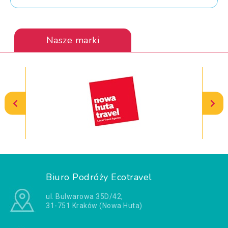
Nasze marki
Biuro Podróży Ecotravel
ul. Bulwarowa 35D/42,
31-751 Kraków (Nowa Huta)