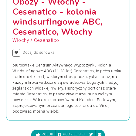
Obozy - Włochy -
Cesenatico - kolonia
windsurfingowe ABC,
Cesenatico, Włochy
/
Włochy
Cesenatico
Dodaj do schowka
biuroowskie Centrum Aktywnego Wypoczynku Kolonia -
Windsurfingowe ABC (11-13 lat) Cesenatico, to pełen uroku
nadmorski kurort, w którym obok piaszczystych plaż, na
każdym kroku widoczne są świadectwa bogatych tradycji
żeglarskich włoskiej riwiery. Historyczny port oraz stare
miasto Cesenatico, to prawdziwe muzeum na wolnym
powietrzu. W trakcie spacerów nad Kanałem Portowym,
zaprojektowanym przez samego Leonarda da Vinci,
podziwiać można wielob...
POLUB
PODZIEL SIĘ!