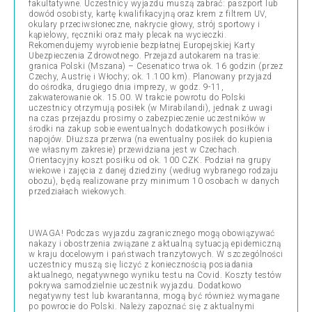
fakultatywne. Uczestnicy wyjazdu muszą zabrać: paszport lub
dowód osobisty, kartę kwalifikacyjną oraz krem z filtrem UV,
okulary przeciwsłoneczne, nakrycie głowy, strój sportowy i
kąpielowy, ręczniki oraz mały plecak na wycieczki.
Rekomendujemy wyrobienie bezpłatnej Europejskiej Karty
Ubezpieczenia Zdrowotnego. Przejazd autokarem na trasie:
granica Polski (Mszana) – Cesenatico trwa ok. 16 godzin (przez
Czechy, Austrię i Włochy; ok. 1.100 km). Planowany przyjazd
do ośrodka, drugiego dnia imprezy, w godz. 9-11,
zakwaterowanie ok. 15.00. W trakcie powrotu do Polski
uczestnicy otrzymują posiłek (w Mirabilandi), jednak z uwagi
na czas przejazdu prosimy o zabezpieczenie uczestników w
środki na zakup sobie ewentualnych dodatkowych posiłków i
napojów. Dłuższa przerwa (na ewentualny posiłek do kupienia
we własnym zakresie) przewidziana jest w Czechach.
Orientacyjny koszt posiłku od ok. 100 CZK. Podział na grupy
wiekowe i zajęcia z danej dziedziny (według wybranego rodzaju
obozu), będą realizowane przy minimum 10 osobach w danych
przedziałach wiekowych.
UWAGA! Podczas wyjazdu zagranicznego mogą obowiązywać
nakazy i obostrzenia związane z aktualną sytuacją epidemiczną
w kraju docelowym i państwach tranzytowych. W szczególności
uczestnicy muszą się liczyć z koniecznością posiadania
aktualnego, negatywnego wyniku testu na Covid. Koszty testów
pokrywa samodzielnie uczestnik wyjazdu. Dodatkowo
negatywny test lub kwarantanna, mogą być również wymagane
po powrocie do Polski. Należy zapoznać się z aktualnymi