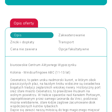
Opis oferty
Opis
Zakwaterowanie
Zniżki
i dopłaty
Transport
Cena
nie zawiera
Opcje
fakultatywne
biuroowskie Centrum Aktywnego Wypoczynku
Kolonia - Windsurfingowe ABC (11-13 lat)
Cesenatico, to pełen uroku nadmorski kurort, w którym obok
piaszczystych plaż, na każdym kroku widoczne są świadectwa
bogatych tradycji żeglarskich włoskiej riwiery. Historyczny port
oraz stare miasto Cesenatico, to prawdziwe muzeum na
wolnym powietrzu. W trakcie spacerów nad Kanałem Portowym,
zaprojektowanym przez samego Leonarda da Vinci, podziwiać
można wielobarwne, stare łodzie żaglowe zacumowane obok
współczesnych kutrów rybackich.
Dajcie się zarazić naszą miłością do tego magicznego miejsca!