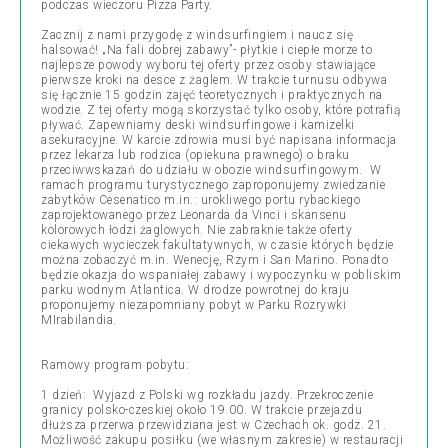
podczas wieczoru Pizza Party.
Zacznij z nami przygodę z windsurfingiem i naucz się
halsować! „Na fali dobrej zabawy”- płytkie i ciepłe morze to
najlepsze powody wyboru tej oferty przez osoby stawiające
pierwsze kroki na desce z żaglem. W trakcie turnusu odbywa
się łącznie 15 godzin zajęć teoretycznych i praktycznych na
wodzie. Z tej oferty mogą skorzystać tylko osoby, które potrafią
pływać. Zapewniamy deski windsurfingowe i kamizelki
asekuracyjne. W karcie zdrowia musi być napisana informacja
przez lekarza lub rodzica (opiekuna prawnego) o braku
przeciwwskazań do udziału w obozie windsurfingowym. W
ramach programu turystycznego zaproponujemy zwiedzanie
zabytków Cesenatico m.in.: urokliwego portu rybackiego
zaprojektowanego przez Leonarda da Vinci i skansenu
kolorowych łodzi żaglowych. Nie zabraknie także oferty
ciekawych wycieczek fakultatywnych, w czasie których będzie
można zobaczyć m.in. Wenecję, Rzym i San Marino. Ponadto
będzie okazja do wspaniałej zabawy i wypoczynku w pobliskim
parku wodnym Atlantica. W drodze powrotnej do kraju
proponujemy niezapomniany pobyt w Parku Rozrywki
MIrabilandia.
Ramowy program pobytu:
1 dzień: Wyjazd z Polski wg rozkładu jazdy. Przekroczenie
granicy polsko-czeskiej około 19.00. W trakcie przejazdu
dłuższa przerwa przewidziana jest w Czechach ok. godz. 21.
Możliwość zakupu posiłku (we własnym zakresie) w restauracji