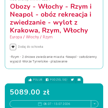
Obozy - Włochy - Rzym i
Neapol - obóz rekreacja i
zwiedzanie - wylot z
Krakowa, Rzym, Włochy
/
/
Europa
Włochy
Rzym
Dodaj do schowka
-Rzym - 2 dniowe zwiedzanie miasta -Neapol - całodzienny
wyjazd -Morze Tyrreńskie - plażowanie
POLUB
PODZIEL SIĘ!
5089.00 zł
08.07 - 13.07.2026