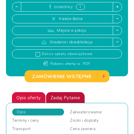
Uczestnicy
Kraków Balice
Miejsce w pokoju
Śniadanie i obiadokolacja
Dolicz opłaty obowiązkowe
Pobierz ofertę w .PDF
ZAMÓWIENIE WSTĘPNE
Opis oferty
Zadaj Pytanie
Opis
Zakwaterowanie
Terminy
i ceny
Zniżki
i dopłaty
Transport
Cena
zawiera