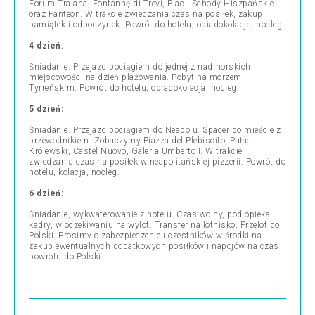
Forum Trajana, Fontannę di Trevi, Plac i Schody Hiszpańskie
oraz Panteon. W trakcie zwiedzania czas na posiłek, zakup
pamiątek i odpoczynek. Powrót do hotelu, obiadokolacja, nocleg.
4 dzień:
Śniadanie. Przejazd pociągiem do jednej z nadmorskich
miejscowości na dzień plażowania. Pobyt na morzem
Tyrreńskim. Powrót do hotelu, obiadokolacja, nocleg.
5 dzień:
Śniadanie. Przejazd pociągiem do Neapolu. Spacer po mieście z
przewodnikiem. Zobaczymy Piazza del Plebiscito, Pałac
Królewski, Castel Nuovo, Galeria Umberto I. W trakcie
zwiedzania czas na posiłek w neapolitańskiej pizzerii. Powrót do
hotelu, kolacja, nocleg.
6 dzień:
Śniadanie, wykwaterowanie z hotelu. Czas wolny, pod opieka
kadry, w oczekiwaniu na wylot. Transfer na lotnisko. Przelot do
Polski. Prosimy o zabezpieczenie uczestników w środki na
zakup ewentualnych dodatkowych posiłków i napojów na czas
powrotu do Polski.