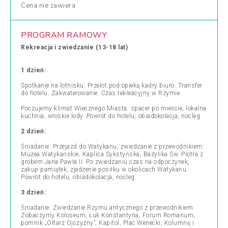
Cena
nie zawiera
PROGRAM RAMOWY
Rekreacja i zwiedzanie (13-18 lat)
1 dzień:
Spotkanie na lotnisku. Przelot pod opieką kadry biuro. Transfer
do hotelu. Zakwaterowanie. Czas rekreacyjny w Rzymie.
Poczujemy klimat Wiecznego Miasta: spacer po mieście, lokalna
kuchnia, włoskie lody. Powrót do hotelu, obiadokolacja, nocleg.
2 dzień:
Śniadanie. Przejazd do Watykanu, zwiedzanie z przewodnikiem:
Muzea Watykańskie, Kaplica Sykstyńska, Bazylika Św. Piotra z
grobem Jana Pawła II. Po zwiedzaniu czas na odpoczynek,
zakup pamiątek, zjedzenie posiłku w okolicach Watykanu.
Powrót do hotelu, obiadokolacja, nocleg.
3 dzień:
Śniadanie. Zwiedzanie Rzymu antycznego z przewodnikiem.
Zobaczymy Koloseum, Łuk Konstantyna, Forum Romanum,
pomnik „Ołtarz Ojczyzny”, Kapitol, Plac Wenecki, Kolumnę i