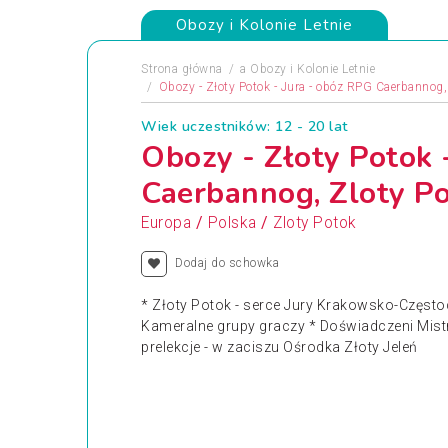
Obozy i Kolonie Letnie
Strona główna
a
Obozy i Kolonie Letnie
Obozy - Złoty Potok - Jura - obóz RPG Caerbannog,
Wiek uczestników: 12 - 20 lat
Obozy - Złoty Potok 
Caerbannog, Zloty Po
/
/
Europa
Polska
Zloty Potok
Dodaj do schowka
* Złoty Potok - serce Jury Krakowsko-Często
Kameralne grupy graczy * Doświadczeni Mistr
prelekcje - w zaciszu Ośrodka Złoty Jeleń