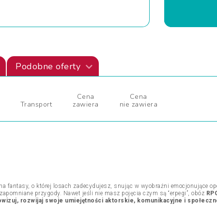
Podobne oferty
Cena
Cena
Transport
zawiera
nie zawiera
a fantasy, o której losach zadecydujesz, snując w wyobraźni emocjonujące opo
ezapomniane przygody. Nawet jeśli nie masz pojęcia czym są “erpegi”, obóz
RPG
wizuj, rozwijaj swoje umiejętności aktorskie, komunikacyjne i społecz