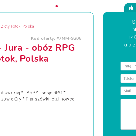
S
 Zloty Potok, Polska
a
+48
Kod oferty: #7MM-9208
- Jura - obóz RPG
a pr
tok, Polska
chowskiej * LARPY i sesje RPG *
zowie Gry * Planszówki, otulinowce,