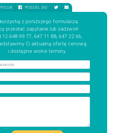
POLUB
PODZIEL SIĘ!
korzystaj z poniższego formularza,
by przesłać zapytanie lub zadzwoń
 12 648 99 77, 647 11 88, 647 22 66,
zedstawimy Ci aktualną ofertę cenową
i dostępne wolne terminy.