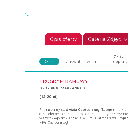
Opis oferty
Galeria Zdjęć
Zniżki
Opis
Zakwaterowanie
i dopłaty
PROGRAM RAMOWY
OBÓZ RPG CAERBANNOG
(13-20 lat)
Zapraszamy do
Świata Caerbannog!
To ogromna krain
albo łebskiego bohatera bądź bohaterki, by przeżyć ni
wszystkiego dowiedzieć się w miłej atmosferze.
Impro
RPG Caerbannog!