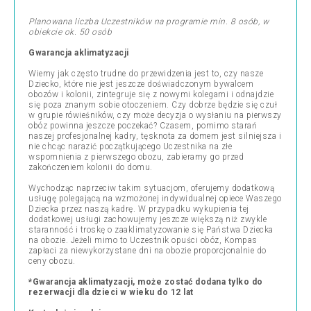
Planowana liczba Uczestników na programie min. 8 osób, w
obiekcie ok. 50 osób
Gwarancja aklimatyzacji
Wiemy jak często trudne do przewidzenia jest to, czy nasze
Dziecko, które nie jest jeszcze doświadczonym bywalcem
obozów i kolonii, zintegruje się z nowymi kolegami i odnajdzie
się poza znanym sobie otoczeniem. Czy dobrze będzie się czuł
w grupie rówieśników, czy może decyzja o wysłaniu na pierwszy
obóz powinna jeszcze poczekać? Czasem, pomimo starań
naszej profesjonalnej kadry, tęsknota za domem jest silniejsza i
nie chcąc narazić początkującego Uczestnika na złe
wspomnienia z pierwszego obozu, zabieramy go przed
zakończeniem kolonii do domu.
Wychodząc naprzeciw takim sytuacjom, oferujemy dodatkową
usługę polegającą na wzmożonej indywidualnej opiece Waszego
Dziecka przez naszą kadrę. W przypadku wykupienia tej
dodatkowej usługi zachowujemy jeszcze większą niż zwykle
staranność i troskę o zaaklimatyzowanie się Państwa Dziecka
na obozie. Jeżeli mimo to Uczestnik opuści obóz, Kompas
zapłaci za niewykorzystane dni na obozie proporcjonalnie do
ceny obozu.
*Gwarancja aklimatyzacji, może zostać dodana tylko do
rezerwacji dla dzieci w wieku do 12 lat