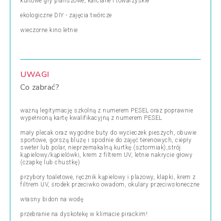
kultowe gry planszowe, karciane i towarzyskie
ekologiczne DIY - zajęcia twórcze
wieczorne kino letnie
UWAGI
Co zabrać?
ważną legitymację szkolną z numerem PESEL oraz poprawnie
wypełnioną kartę kwalifikacyjną z numerem PESEL
mały plecak oraz wygodne buty do wycieczek pieszych, obuwie
sportowe, gorszą bluzę i spodnie do zajęć terenowych, ciepły
sweter lub polar, nieprzemakalną kurtkę (sztormiak),strój
kąpielowy/kąpielówki, krem z filtrem UV, letnie nakrycie głowy
(czapkę lub chustkę)
przybory toaletowe, ręcznik kąpielowy i plażowy, klapki, krem z
filtrem UV, środek przeciwko owadom, okulary przeciwsłoneczne
własny bidon na wodę
przebranie na dyskotekę w klimacie pirackim!