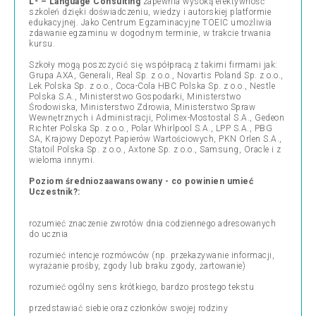
L² – Language Consulting
zapewnia wysoką efektywność
szkoleń dzięki doświadczeniu, wiedzy i autorskiej platformie
edukacyjnej. Jako Centrum Egzaminacyjne TOEIC umożliwia
zdawanie egzaminu w dogodnym terminie, w trakcie trwania
kursu.
Szkoły mogą poszczycić się współpracą z takimi firmami jak:
Grupa AXA, Generali, Real Sp. z o.o., Novartis Poland Sp. z o.o.,
Lek Polska Sp. z o.o., Coca-Cola HBC Polska Sp. z o.o., Nestle
Polska S.A., Ministerstwo Gospodarki, Ministerstwo
Środowiska, Ministerstwo Zdrowia, Ministerstwo Spraw
Wewnętrznych i Administracji, Polimex-Mostostal S.A., Gedeon
Richter Polska Sp. z o.o., Polar Whirlpool S.A., LPP S.A., PBG
SA, Krajowy Depozyt Papierów Wartościowych, PKN Orlen S.A.,
Statoil Polska Sp. z o.o., Axtone Sp. z o.o., Samsung, Oracle i z
wieloma innymi.
Poziom średniozaawansowany - co powinien umieć
Uczestnik?:
rozumieć znaczenie zwrotów dnia codziennego adresowanych
do ucznia
rozumieć intencje rozmówców (np. przekazywanie informacji,
wyrażanie prośby, zgody lub braku zgody, żartowanie)
rozumieć ogólny sens krótkiego, bardzo prostego tekstu
przedstawiać siebie oraz członków swojej rodziny