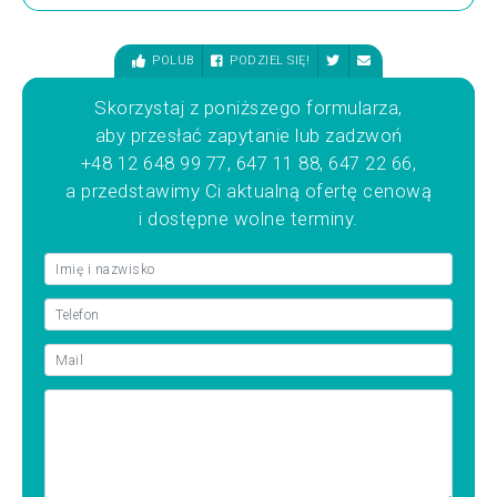
POLUB
PODZIEL SIĘ!
Skorzystaj z poniższego formularza,
aby przesłać zapytanie lub zadzwoń
+48 12 648 99 77, 647 11 88, 647 22 66,
a przedstawimy Ci aktualną ofertę cenową
i dostępne wolne terminy.