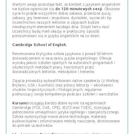
Wartym uwagi pozostaje fakt, że kontakt z językiem angielskim
nie będzie ograniczał się
do 120-minutowych sesji.
Obozowe
życie to przede wszystkim dobra zabawa, przeróżne quizy,
zabawy, gry terenowe i zespołowe, dyskoteki, wycieczki itp.
Uczestnictwo naszych lektorów w zajęciach będzie
nieodłącznym elementem każdego dnia. Dzięki temu nasi
Uczestnicy będą mieli okazję w praktyczny sposób
porozumiewać się w języku angielskim na co dzień.
Cambridge School of English.
Renomowana brytyjska szkoła językowa z ponad 30-letnim
doświadczeniem w nauczaniu języka angielskiego. Oferuje
wysoką jakość szkoleń opartych na autorskich programach i
skutecznych metodach pracy, tworzonych przez
doświadczonych lektorów, metodyków i trenerów.
Zajęcia prowadzą wykwalifikowani native speakerzy (z Wielkiej
Brytanii, USA i Australii) oraz polscy lektorzy – absolwenci
studiów lingwistycznych i filologicznych, regularnie
podnoszący swoje kompetencje podczas szkoleń i warsztatów.
Kursanci
osiągają bardzo dobre wyniki na egzaminach
Cambridge (FCE, CAE, CPE), IELTS oraz TOEIC, rozwijając
jednocześnie umiejętności języka ogólnego i specjalistycznego.
Szkoła wykorzystuje nowoczesne technologie, materiały
audiowizualne i zróżnicowane metody nauczania, dostosowane
do potrzeb uczestników.