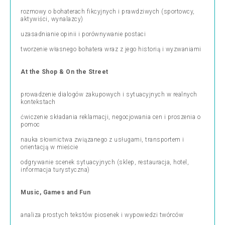
rozmowy o bohaterach fikcyjnych i prawdziwych (sportowcy,
aktywiści, wynalazcy)
uzasadnianie opinii i porównywanie postaci
tworzenie własnego bohatera wraz z jego historią i wyzwaniami
At the Shop & On the Street
prowadzenie dialogów zakupowych i sytuacyjnych w realnych
kontekstach
ćwiczenie składania reklamacji, negocjowania cen i proszenia o
pomoc
nauka słownictwa związanego z usługami, transportem i
orientacją w mieście
odgrywanie scenek sytuacyjnych (sklep, restauracja, hotel,
informacja turystyczna)
Music, Games and Fun
analiza prostych tekstów piosenek i wypowiedzi twórców