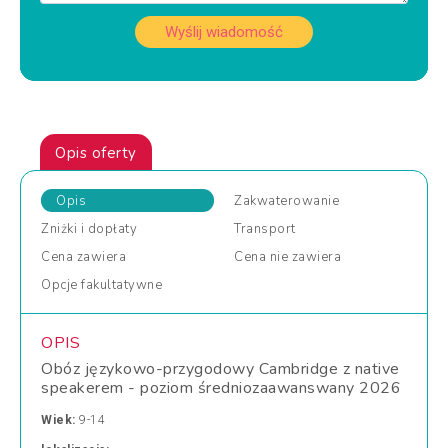
Wyślij wiadomość
Opis oferty
Opis
Zakwaterowanie
Zniżki
i dopłaty
Transport
Cena
zawiera
Cena
nie zawiera
Opcje
fakultatywne
OPIS
Obóz językowo-przygodowy Cambridge z native
speakerem - poziom średniozaawanswany 2026
Wiek:
9-14