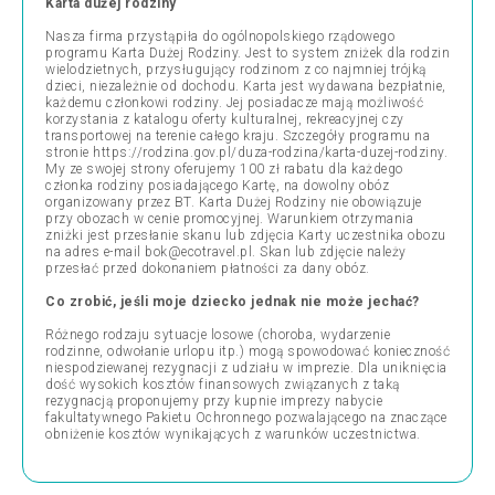
Karta dużej rodziny
Nasza firma przystąpiła do ogólnopolskiego rządowego
programu Karta Dużej Rodziny. Jest to system zniżek dla rodzin
wielodzietnych, przysługujący rodzinom z co najmniej trójką
dzieci, niezależnie od dochodu. Karta jest wydawana bezpłatnie,
każdemu członkowi rodziny. Jej posiadacze mają możliwość
korzystania z katalogu oferty kulturalnej, rekreacyjnej czy
transportowej na terenie całego kraju. Szczegóły programu na
stronie https://rodzina.gov.pl/duza-rodzina/karta-duzej-rodziny.
My ze swojej strony oferujemy 100 zł rabatu dla każdego
członka rodziny posiadającego Kartę, na dowolny obóz
organizowany przez BT. Karta Dużej Rodziny nie obowiązuje
przy obozach w cenie promocyjnej. Warunkiem otrzymania
zniżki jest przesłanie skanu lub zdjęcia Karty uczestnika obozu
na adres e-mail bok@ecotravel.pl. Skan lub zdjęcie należy
przesłać przed dokonaniem płatności za dany obóz.
Co zrobić, jeśli moje dziecko jednak nie może jechać?
Różnego rodzaju sytuacje losowe (choroba, wydarzenie
rodzinne, odwołanie urlopu itp.) mogą spowodować konieczność
niespodziewanej rezygnacji z udziału w imprezie. Dla uniknięcia
dość wysokich kosztów finansowych związanych z taką
rezygnacją proponujemy przy kupnie imprezy nabycie
fakultatywnego Pakietu Ochronnego pozwalającego na znaczące
obniżenie kosztów wynikających z warunków uczestnictwa.