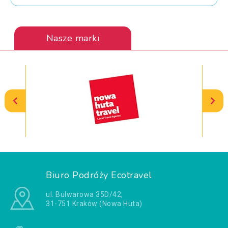
Nasze marki
Biuro Podróży Ecotravel
ul. Bulwarowa 35D/42,
31-751 Kraków (Nowa Huta)