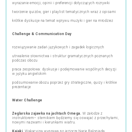
wyrażanie emocji, opinii i preferencji dotyczących rozrywki
tworzenie quizów, gier i playlist tematycznych wraz z opisami
krótkie dyskusje na temat wpływu muzyki i gier na młodzież
Challenge & Communication Day
rozwiązywanie zadań językowych i zagadek logicznych
utrwalenie słownictwa i struktur gramatycznych poznanych
podczas obozu
praca zespołowa: dyskusje i podejmowanie wspólnych decyzji
w języku angielskim
podsumowanie obozu poprzez gry strategiczne, quizy i krótkie
prezentacje
Water Challenge
Żeglarska zajawka na jachtach Omega.
W załodze z
instruktorem– sternikiem będziemy się oswajać z przechyłami,
nowymi nazwami i kierunkami wiatru.
Kajaki
. Wakacyjna wyprawa po jeziorze Narie Baloniada.