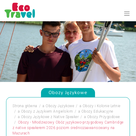
Obozy Językowe
Strona główna
a
Obozy Językowe
a
Obozy i Kolonie Letnie
a
Obozy z Językiem Angielskim
a
Obozy Edukacyjne
a
Obozy Językowe z Native Speaker
a
Obozy Przygodowe
Obozy - Młodzieżowy Obóz językowo-przygodowy Cambridge
z native speakerem 2026 poziom średniozaawansowany na
Mazurach