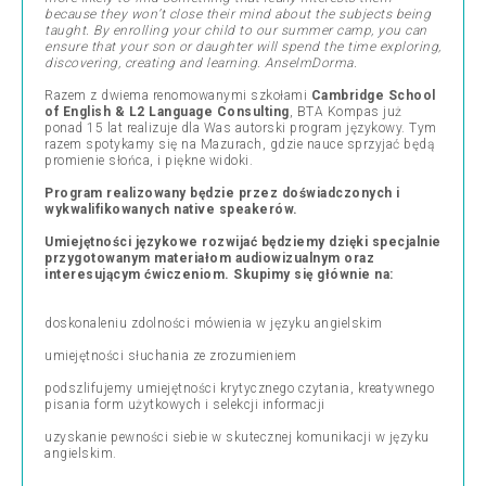
because they won’t close their mind about the subjects being
taught. By enrolling your child to our summer camp, you can
ensure that your son or daughter will spend the time exploring,
discovering, creating and learning. AnselmDorma.
Razem z dwiema renomowanymi szkołami
Cambridge School
of English & L2 Language Consulting
, BTA Kompas już
ponad 15 lat realizuje dla Was autorski program językowy. Tym
razem spotykamy się na Mazurach, gdzie nauce sprzyjać będą
promienie słońca, i piękne widoki.
Program realizowany będzie przez doświadczonych i
wykwalifikowanych native speakerów.
Umiejętności językowe rozwijać będziemy dzięki specjalnie
przygotowanym materiałom audiowizualnym oraz
interesującym ćwiczeniom. Skupimy się głównie na:
doskonaleniu zdolności mówienia w języku angielskim
umiejętności słuchania ze zrozumieniem
podszlifujemy umiejętności krytycznego czytania, kreatywnego
pisania form użytkowych i selekcji informacji
uzyskanie pewności siebie w skutecznej komunikacji w języku
angielskim.