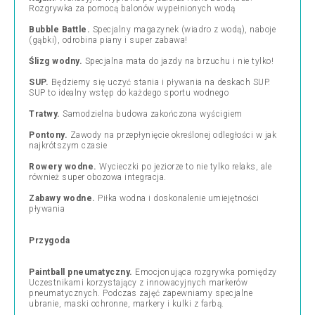
Rozgrywka za pomocą balonów wypełnionych wodą
Bubble Battle.
Specjalny magazynek (wiadro z wodą), naboje
(gąbki), odrobina piany i super zabawa!
Ślizg wodny.
Specjalna mata do jazdy na brzuchu i nie tylko!
SUP.
Będziemy się uczyć stania i pływania na deskach SUP.
SUP to idealny wstęp do każdego sportu wodnego
Tratwy.
Samodzielna budowa zakończona wyścigiem
Pontony.
Zawody na przepłynięcie określonej odległości w jak
najkrótszym czasie
Rowery wodne.
Wycieczki po jeziorze to nie tylko relaks, ale
również super obozowa integracja.
Zabawy wodne.
Piłka wodna i doskonalenie umiejętności
pływania
Przygoda
Paintball pneumatyczny.
Emocjonująca rozgrywka pomiędzy
Uczestnikami korzystający z innowacyjnych markerów
pneumatycznych. Podczas zajęć zapewniamy specjalne
ubranie, maski ochronne, markery i kulki z farbą.