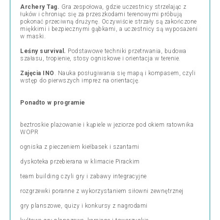
Archery Tag.
Gra zespołowa, gdzie uczestnicy strzelając z
łuków i chroniąc się za przeszkodami terenowymi próbują
pokonać przeciwną drużynę. Oczywiście strzały są zakończone
miękkimi i bezpiecznymi gąbkami, a uczestnicy są wyposażeni
w maski.
Leśny survival.
Podstawowe techniki przetrwania, budowa
szałasu, tropienie, stosy ogniskowe i orientacja w terenie.
Zajęcia INO
. Nauka posługiwania się mapą i kompasem, czyli
wstęp do pierwszych imprez na orientację.
Ponadto w programie
beztroskie plażowanie i kąpiele w jeziorze pod okiem ratownika
WOPR
ogniska z pieczeniem kiełbasek i szantami
dyskoteka przebierana w klimacie Pirackim
team building czyli gry i zabawy integracyjne
rozgrzewki poranne z wykorzystaniem siłowni zewnętrznej
gry planszowe, quizy i konkursy z nagrodami