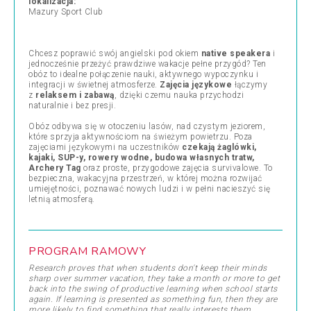
lokalizacja:
Mazury Sport Club
Chcesz poprawić swój angielski pod okiem
native speakera
i
jednocześnie przeżyć prawdziwe wakacje pełne przygód? Ten
obóz to idealne połączenie nauki, aktywnego wypoczynku i
integracji w świetnej atmosferze.
Zajęcia językowe
łączymy
z
relaksem i zabawą
, dzięki czemu nauka przychodzi
naturalnie i bez presji.
Obóz odbywa się w otoczeniu lasów, nad czystym jeziorem,
które sprzyja aktywnościom na świeżym powietrzu. Poza
zajęciami językowymi na uczestników
czekają żaglówki,
kajaki, SUP-y, rowery wodne, budowa własnych tratw,
Archery Tag
oraz proste, przygodowe zajęcia survivalowe. To
bezpieczna, wakacyjna przestrzeń, w której można rozwijać
umiejętności, poznawać nowych ludzi i w pełni nacieszyć się
letnią atmosferą.
PROGRAM RAMOWY
Research proves that when students don't keep their minds
sharp over summer vacation, they take a month or more to get
back into the swing of productive learning when school starts
again. If learning is presented as something fun, then they are
more likely to find something that really interests them