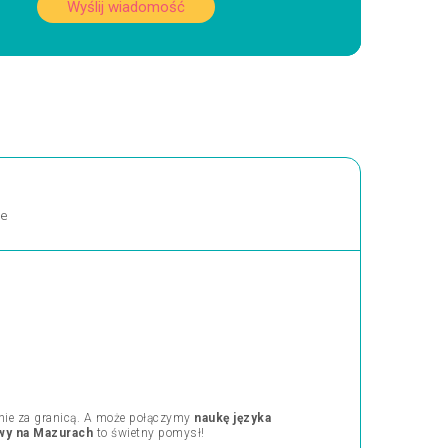
Wyślij wiadomość
ne
nie za granicą. A może połączymy
naukę języka
wy na Mazurach
to świetny pomysł!