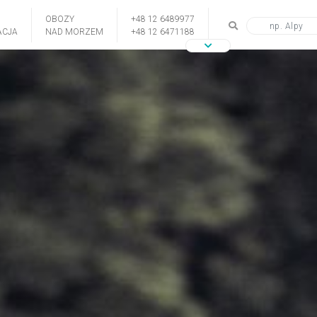
OBOZY
+48 12 6489977
CJA
NAD MORZEM
+48 12 6471188