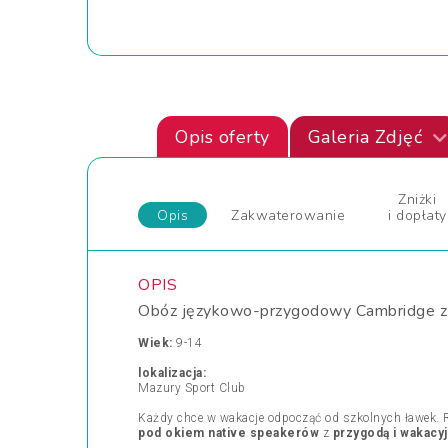
Opis oferty
Galeria Zdjęć
Zniżki
Opis
Zakwaterowanie
i dopłaty
OPIS
Obóz językowo-przygodowy Cambridge z 
Wiek:
9-14
lokalizacja:
Mazury Sport Club
Każdy chce w wakacje odpocząć od szkolnych ławek. R
pod okiem native speakerów
z
przygodą i wakacy