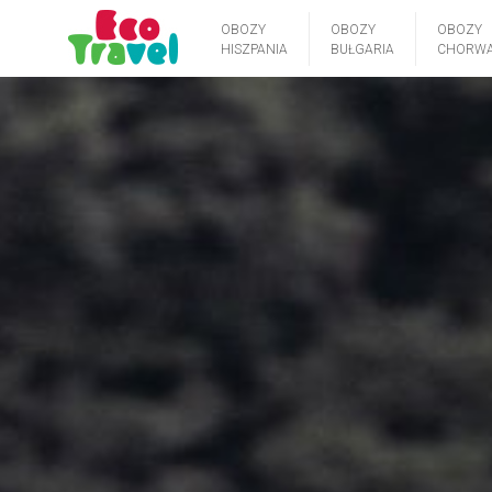
OBOZY
OBOZY
OBOZY
HISZPANIA
BUŁGARIA
CHORWA