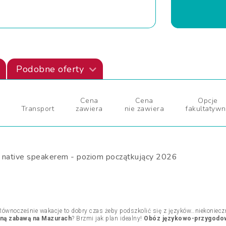
Podobne oferty
Cena
Cena
Opcje
Transport
zawiera
nie zawiera
fakultatyw
native speakerem - poziom początkujący 2026
ównocześnie wakacje to dobry czas żeby podszkolić się z języków…niekoniecz
jną zabawą na Mazurach
? Brzmi jak plan idealny!
Obóz językowo-przygodo