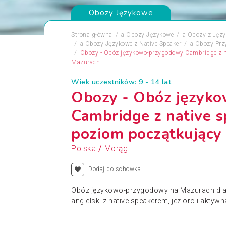
Obozy Językowe
Strona główna
a
Obozy Językowe
a
Obozy z Języ
a
Obozy Językowe z Native Speaker
a
Obozy Prz
Obozy - Obóz językowo-przygodowy Cambridge z n
Mazurach
Wiek uczestników: 9 - 14 lat
Obozy - Obóz język
Cambridge z native 
poziom początkujący
/
Polska
Morąg
Dodaj do schowka
Obóz językowo-przygodowy na Mazurach dla d
angielski z native speakerem, jezioro i aktyw