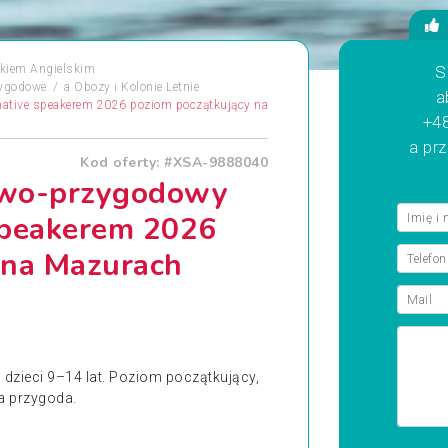
kiem Angielskim
S
ygodowe
a
Obozy i Kolonie Letnie
a
ative speakerem 2026 poziom początkujący na
+48
a pr
Kod oferty: #XSA-9888040
owo-przygodowy
speakerem 2026
 na Mazurach
zieci 9–14 lat. Poziom początkujący,
na przygoda.