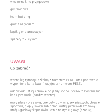
wieczorne kino przygodowe
gry terenowe
team building
quiz z nagrodami
kącik gier planszowych
spacery z kucykami
UWAGI
Co zabrać?
ważną legitymację szkolną z numerem PESEL oraz poprawnie
wypełnioną kartę kwalifikacyjną z numerem PESEL
odpowiedni strój i obuwie do jazdy konnej, toczek z atestem lub
kask jeździecki (bardzo ważne!)
mały plecak oraz wygodne buty do wycieczek pieszych, obuwie
sportowe, ciepły sweter lub polar, kurtkę przeciwdeszczową,
strój kąpielowy/kąpielówki, letnie nakrycie głowy (czapkę,