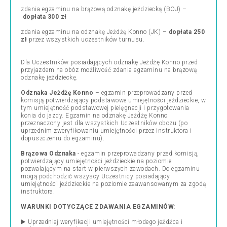
zdania egzaminu na brązową odznakę jeździecką (BOJ) –
dopłata 300 zł
zdania egzaminu na odznakę Jeżdżę Konno (JK) –
dopłata 250
zł
przez wszystkich uczestników turnusu.
Dla Uczestników posiadających odznakę Jeżdżę Konno przed
przyjazdem na obóz możliwość zdania egzaminu na brązową
odznakę jeździeckę.
Odznaka Jeżdżę Konno
– egzamin przeprowadzany przed
komisją potwierdzający podstawowe umiejętności jeździeckie, w
tym umiejętność podstawowej pielęgnacji i przygotowania
konia do jazdy. Egzamin na odznakę Jeżdżę Konno
przeznaczony jest dla wszystkich Uczestników obozu (po
uprzednim zweryfikowaniu umiejętności przez instruktora i
dopuszczeniu do egzaminu).
Brązowa Odznaka
- egzamin przeprowadzany przed komisją,
potwierdzający umiejętności jeździeckie na poziomie
pozwalającym na start w pierwszych zawodach. Do egzaminu
mogą podchodzić wszyscy Uczestnicy posiadający
umiejętności jeździeckie na poziomie zaawansowanym za zgodą
instruktora.
WARUNKI DOTYCZĄCE ZDAWANIA EGZAMINÓW
:
▶️ Uprzedniej weryfikacji umiejętności młodego jeźdźca i