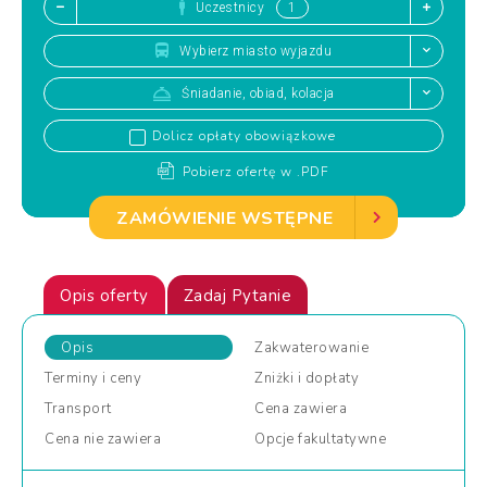
Uczestnicy
Wybierz miasto wyjazdu
Śniadanie, obiad, kolacja
Dolicz opłaty obowiązkowe
Pobierz ofertę w .PDF
ZAMÓWIENIE WSTĘPNE
Opis oferty
Zadaj Pytanie
Opis
Zakwaterowanie
Terminy
i ceny
Zniżki
i dopłaty
Transport
Cena
zawiera
Cena
nie zawiera
Opcje
fakultatywne