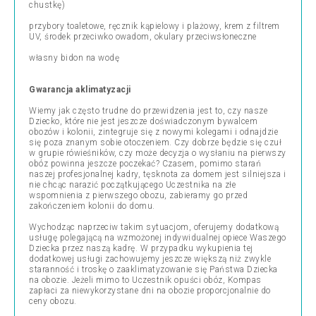
chustkę)
przybory toaletowe, ręcznik kąpielowy i plażowy, krem z filtrem
UV, środek przeciwko owadom, okulary przeciwsłoneczne
własny bidon na wodę
Gwarancja aklimatyzacji
Wiemy jak często trudne do przewidzenia jest to, czy nasze
Dziecko, które nie jest jeszcze doświadczonym bywalcem
obozów i kolonii, zintegruje się z nowymi kolegami i odnajdzie
się poza znanym sobie otoczeniem. Czy dobrze będzie się czuł
w grupie rówieśników, czy może decyzja o wysłaniu na pierwszy
obóz powinna jeszcze poczekać? Czasem, pomimo starań
naszej profesjonalnej kadry, tęsknota za domem jest silniejsza i
nie chcąc narazić początkującego Uczestnika na złe
wspomnienia z pierwszego obozu, zabieramy go przed
zakończeniem kolonii do domu.
Wychodząc naprzeciw takim sytuacjom, oferujemy dodatkową
usługę polegającą na wzmożonej indywidualnej opiece Waszego
Dziecka przez naszą kadrę. W przypadku wykupienia tej
dodatkowej usługi zachowujemy jeszcze większą niż zwykle
staranność i troskę o zaaklimatyzowanie się Państwa Dziecka
na obozie. Jeżeli mimo to Uczestnik opuści obóz, Kompas
zapłaci za niewykorzystane dni na obozie proporcjonalnie do
ceny obozu.