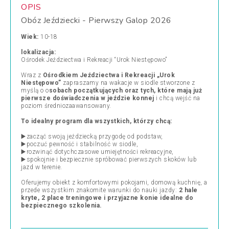
OPIS
Obóz Jeździecki - Pierwszy Galop 2026
Wiek:
10-18
lokalizacja:
Ośrodek Jeździectwa i Rekreacji “Urok Niestępowo”
Wraz z
Ośrodkiem Jeździectwa i Rekreacji „Urok
Niestępowo”
zapraszamy na wakacje w siodle stworzone z
myślą o o
sobach początkujących oraz tych, które mają już
pierwsze doświadczenia w jeździe konnej
i chcą wejść na
poziom średniozaawansowany.
To idealny program dla wszystkich, którzy chcą:
▶️zacząć swoją jeździecką przygodę od podstaw,
▶️poczuć pewność i stabilność w siodle,
▶️rozwinąć dotychczasowe umiejętności rekreacyjne,
▶️spokojnie i bezpiecznie spróbować pierwszych skoków lub
jazd w terenie.
Oferujemy obiekt z komfortowymi pokojami, domową kuchnię, a
przede wszystkim znakomite warunki do nauki jazdy:
2 hale
kryte, 2 place treningowe i przyjazne konie idealne do
bezpiecznego szkolenia.