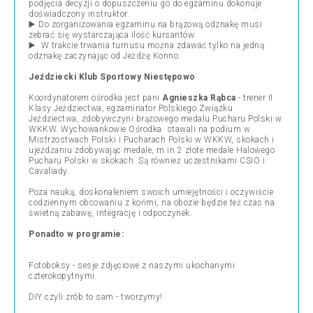
podjęcia decyzji o dopuszczeniu go do egzaminu dokonuje
doświadczony instruktor.
▶️ Do zorganizowania egzaminu na brązową odznakę musi
zebrać się wystarczająca ilość kursantów.
▶️ W trakcie trwania turnusu można zdawać tylko na jedną
odznakę zaczynając od Jeżdżę Konno.
Jeździecki Klub Sportowy Niestępowo
Koordynatorem ośrodka jest pani
Agnieszka Rąbca
- trener II
Klasy Jeździectwa, egzaminator Polskiego Związku
Jeździectwa, zdobywczyni brązowego medalu Pucharu Polski w
WKKW. Wychowankowie Ośrodka stawali na podium w
Mistrzostwach Polski i Pucharach Polski w WKKW, skokach i
ujeżdżaniu zdobywając medale, m.in 2 złote medale Halowego
Pucharu Polski w skokach. Są również uczestnikami CSIO i
Cavaliady.
Poza nauką, doskonaleniem swoich umiejętności i oczywiście
codziennym obcowaniu z końmi, na obozie będzie też czas na
świetną zabawę, integrację i odpoczynek.
Ponadto w programie:
Fotoboksy - sesje zdjęciowe z naszymi ukochanymi
czterokopytnymi
DIY czyli zrób to sam - tworzymy!