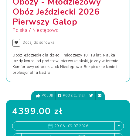
Obozy - Młodzieżowy
Obóz Jeździecki 2026
Pierwszy Galop
/
Polska
Niestępowo
Dodaj do schowka
Obóz jeździecki dla dzieci i młodzieży 10–18 lat. Nauka
jazdy konnej od podstaw, pierwsze skoki, jazdy w terenie.
Komfortowy ośrodek Urok Niestępowo. Bezpieczne konie i
profesjonalna kadra.
POLUB
PODZIEL SIĘ!
4399.00 zł
29.06 - 09.07.2026