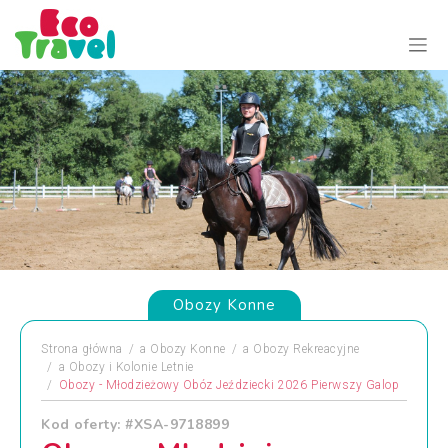
Obozy Konne
Strona główna
a
Obozy Konne
a
Obozy Rekreacyjne
a
Obozy i Kolonie Letnie
Obozy - Młodzieżowy Obóz Jeździecki 2026 Pierwszy Galop
Kod oferty: #XSA-9718899