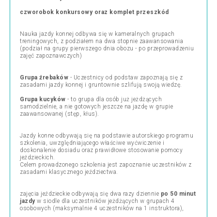
czworobok konkursowy oraz komplet przeszkód
Nauka jazdy konnej odbywa się w kameralnych grupach
treningowych, z podziałem na dwa stopnie zaawansowania
(podział na grupy pierwszego dnia obozu - po przeprowadzeniu
zajęć zapoznawczych)
Grupa źrebaków
- Uczestnicy od podstaw zapoznają się z
zasadami jazdy konnej i gruntownie szlifują swoją wiedzę.
Grupa kucyków
- to grupa dla osób już jeżdżących
samodzielnie, a nie gotowych jeszcze na jazdę w grupie
zaawansowanej (stęp, kłus).
Jazdy konne odbywają się na podstawie autorskiego programu
szkolenia, uwzględniającego właściwe wyćwiczenie i
doskonalenie dosiadu oraz prawidłowe stosowanie pomocy
jeździeckich.
Celem prowadzonego szkolenia jest zapoznanie uczestników z
zasadami klasycznego jeździectwa.
zajęcia jeździeckie odbywają się dwa razy dziennie
po 50 minut
jazdy
w siodle dla uczestników jeżdżących w grupach 4
osobowych (maksymalnie 4 uczestników na 1 instruktora),