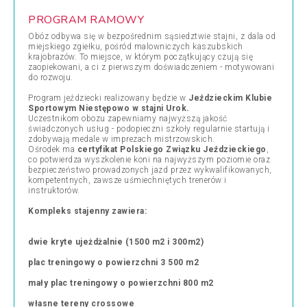
PROGRAM RAMOWY
Obóz odbywa się w bezpośrednim sąsiedztwie stajni, z dala od
miejskiego zgiełku, pośród malowniczych kaszubskich
krajobrazów. To miejsce, w którym początkujący czują się
zaopiekowani, a ci z pierwszym doświadczeniem - motywowani
do rozwoju.
Program jeździecki realizowany będzie w
Jeździeckim Klubie
Sportowym Niestępowo w stajni Urok.
Uczestnikom obozu zapewniamy najwyższą jakość
świadczonych usług - podopieczni szkoły regularnie startują i
zdobywają medale w imprezach mistrzowskich.
Ośrodek ma
certyfikat Polskiego Związku Jeździeckiego
,
co potwierdza wyszkolenie koni na najwyższym poziomie oraz
bezpieczeństwo prowadzonych jazd przez wykwalifikowanych,
kompetentnych, zawsze uśmiechniętych trenerów i
instruktorów.
Kompleks stajenny zawiera:
dwie kryte ujeżdżalnie (1500 m2 i 300m2)
plac treningowy o powierzchni 3 500 m2
mały plac treningowy o powierzchni 800 m2
własne tereny crossowe