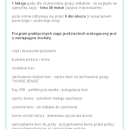
1 lekcja
jazdy dla Uczestników grupy źrebaków - ze względu na
specyfikę zajęć -
trwa 30 minut
(zajęcia indywidualne),
jazdy konne odbywają się przez
9 dni obozu
(z wyłączeniem
pierwszego i ostatniego dnia)
Program praktycznych zajęć jeździeckich wzbogacony jest
o następujące moduły:
rząd i ekwipunek jeździecki
budowa jeźdźca i konia
siodłanie koni
zachowania stadne koni - wpływ koni na zachowania grupy
"HORSE SENSE"
Day SPA - perfekcyjna opieka i pielęgnacja koni
sporty konne - szkolenie małego sportowca
żywienie koni - od źrebaka do sportowca
konno wśród natury - plenerowa wycieczka konna
oporządzanie koni do jazdy - przygotowanie konia przed jazdą i
oporządzenie boksów po zakończonej jeździe,