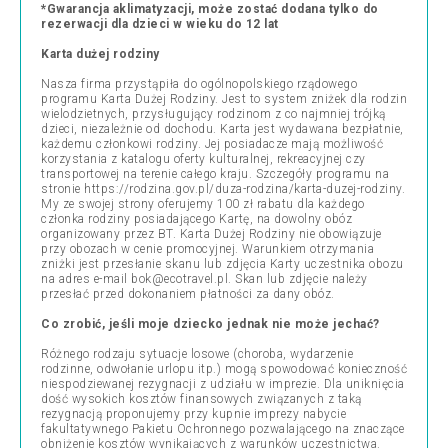
*Gwarancja aklimatyzacji, może zostać dodana tylko do
rezerwacji dla dzieci w wieku do 12 lat
Karta dużej rodziny
Nasza firma przystąpiła do ogólnopolskiego rządowego
programu Karta Dużej Rodziny. Jest to system zniżek dla rodzin
wielodzietnych, przysługujący rodzinom z co najmniej trójką
dzieci, niezależnie od dochodu. Karta jest wydawana bezpłatnie,
każdemu członkowi rodziny. Jej posiadacze mają możliwość
korzystania z katalogu oferty kulturalnej, rekreacyjnej czy
transportowej na terenie całego kraju. Szczegóły programu na
stronie https://rodzina.gov.pl/duza-rodzina/karta-duzej-rodziny.
My ze swojej strony oferujemy 100 zł rabatu dla każdego
członka rodziny posiadającego Kartę, na dowolny obóz
organizowany przez BT. Karta Dużej Rodziny nie obowiązuje
przy obozach w cenie promocyjnej. Warunkiem otrzymania
zniżki jest przesłanie skanu lub zdjęcia Karty uczestnika obozu
na adres e-mail bok@ecotravel.pl. Skan lub zdjęcie należy
przesłać przed dokonaniem płatności za dany obóz.
Co zrobić, jeśli moje dziecko jednak nie może jechać?
Różnego rodzaju sytuacje losowe (choroba, wydarzenie
rodzinne, odwołanie urlopu itp.) mogą spowodować konieczność
niespodziewanej rezygnacji z udziału w imprezie. Dla uniknięcia
dość wysokich kosztów finansowych związanych z taką
rezygnacją proponujemy przy kupnie imprezy nabycie
fakultatywnego Pakietu Ochronnego pozwalającego na znaczące
obniżenie kosztów wynikających z warunków uczestnictwa.