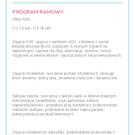
PROGRAM RAMOWY
Obóz ASG
(12-15 lat), (15-18 lat)
Zajęcia ASG: zajęcia z replikami ASG, szkolenie z zasad
bezpieczeństwa BLOS; rozgrywki w różnych trybach np.:
deatchmach, capture the flag, dominacja; dzienne i nocne
rozgrywki w terenie leśnym i opuszczonych hal przemysłowych;
Zajęcia strzeleckie: ćwiczenia postaw strzeleckich, obsługa
broni dwiema i jedną ręką, strzelania statyczne i dynamiczne.
Taktyka zielona: ćwiczenia z taktyki walki w terenie otwartym,
komunikacja niewerbalna, szyki patrolowe, sektory
odpowiedzialności, procedury przy kontakcie z przeciwnikiem,
meldunki radiowe, przenikanie na teren nieprzyjaciela,
pokonywanie przeszkód terenowych.
Zajęcia zwiadowcze: kamuflaż, podchodzenie przeciwnika z