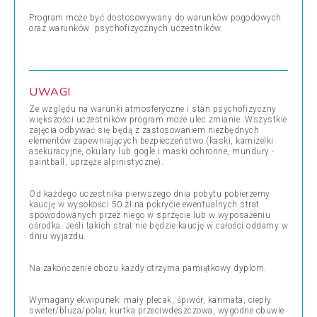
Program może być dostosowywany do warunków pogodowych
oraz warunków psychofizycznych uczestników.
UWAGI
Ze względu na warunki atmosferyczne i stan psychofizyczny
większości uczestników program może ulec zmianie. Wszystkie
zajęcia odbywać się będą z zastosowaniem niezbędnych
elementów zapewniających bezpieczeństwo (kaski, kamizelki
asekuracyjne, okulary lub gogle i maski ochronne, mundury -
paintball, uprzęże alpinistyczne).
Od każdego uczestnika pierwszego dnia pobytu pobierzemy
kaucję w wysokości 50 zł na pokrycie ewentualnych strat
spowodowanych przez niego w sprzęcie lub w wyposażeniu
ośrodka. Jeśli takich strat nie będzie kaucję w całości oddamy w
dniu wyjazdu.
Na zakończenie obozu każdy otrzyma pamiątkowy dyplom.
Wymagany ekwipunek: mały plecak, śpiwór, karimata, ciepły
sweter/bluza/polar, kurtka przeciwdeszczowa, wygodne obuwie