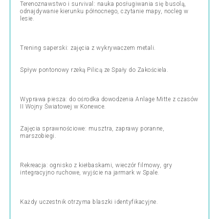
Terenoznawstwo i survival: nauka posługiwania się busolą,
odnajdywanie kierunku północnego, czytanie mapy, nocleg w
lesie.
Trening saperski: zajęcia z wykrywaczem metali.
Spływ pontonowy rzeką Pilicą ze Spały do Zakościela.
Wyprawa piesza: do ośrodka dowodzenia Anlage Mitte z czasów
II Wojny Światowej w Konewce.
Zajęcia sprawnościowe: musztra, zaprawy poranne,
marszobiegi.
Rekreacja: ognisko z kiełbaskami, wieczór filmowy, gry
integracyjno ruchowe, wyjście na jarmark w Spale.
Każdy uczestnik otrzyma blaszki identyfikacyjne.