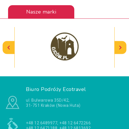
Nasze marki
Biuro Podróży Ecotravel
ul. Bulwarowa 35D/42,
31-751 Kraków (Nowa Huta)
+48 12 6489977, +48 12 6472266
+48 12 6471188, +48 12 6813692