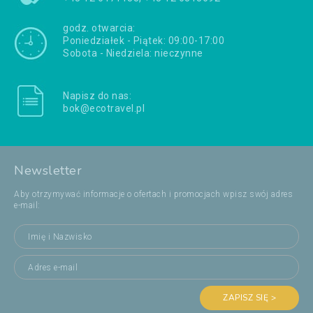
godz. otwarcia:
Poniedziałek - Piątek: 09:00-17:00
Sobota - Niedziela: nieczynne
Napisz do nas:
bok@ecotravel.pl
Newsletter
Aby otrzymywać informacje o ofertach i promocjach wpisz swój adres
e-mail:
ZAPISZ SIĘ >