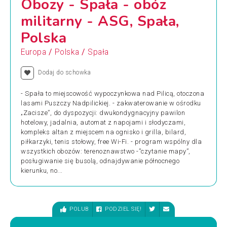
Obozy - Spała - obóz
militarny - ASG, Spała,
Polska
/
/
Europa
Polska
Spała
Dodaj do schowka
- Spała to miejscowość wypoczynkowa nad Pilicą, otoczona
lasami Puszczy Nadpilickiej. - zakwaterowanie w ośrodku
„Zacisze”, do dyspozycji: dwukondygnacyjny pawilon
hotelowy, jadalnia, automat z napojami i słodyczami,
kompleks altan z miejscem na ognisko i grilla, bilard,
piłkarzyki, tenis stołowy, free Wi-Fi. - program wspólny dla
wszystkich obozów: terenoznawstwo -”czytanie mapy”,
posługiwanie się busolą, odnajdywanie północnego
kierunku, no...
POLUB
PODZIEL SIĘ!