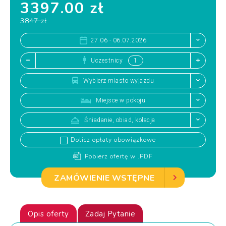
3397.00 zł
3847 zł
27.06 - 06.07.2026
Uczestnicy
Wybierz miasto wyjazdu
Miejsce w pokoju
Śniadanie, obiad, kolacja
Dolicz opłaty obowiązkowe
Pobierz ofertę w .PDF
ZAMÓWIENIE WSTĘPNE
Opis oferty
Zadaj Pytanie