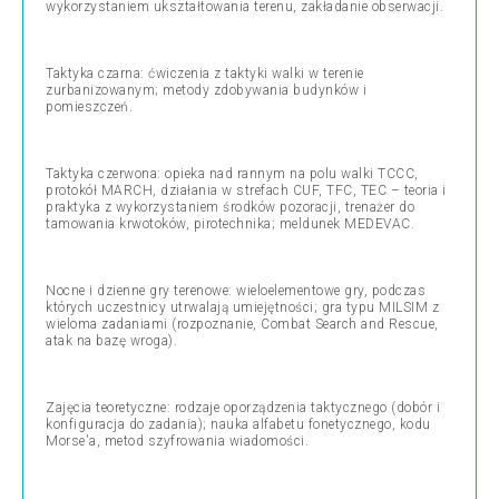
wykorzystaniem ukształtowania terenu, zakładanie obserwacji.
Taktyka czarna: ćwiczenia z taktyki walki w terenie
zurbanizowanym; metody zdobywania budynków i
pomieszczeń.
Taktyka czerwona: opieka nad rannym na polu walki TCCC,
protokół MARCH, działania w strefach CUF, TFC, TEC – teoria i
praktyka z wykorzystaniem środków pozoracji, trenażer do
tamowania krwotoków, pirotechnika; meldunek MEDEVAC.
Nocne i dzienne gry terenowe: wieloelementowe gry, podczas
których uczestnicy utrwalają umiejętności; gra typu MILSIM z
wieloma zadaniami (rozpoznanie, Combat Search and Rescue,
atak na bazę wroga).
Zajęcia teoretyczne: rodzaje oporządzenia taktycznego (dobór i
konfiguracja do zadania); nauka alfabetu fonetycznego, kodu
Morse'a, metod szyfrowania wiadomości.