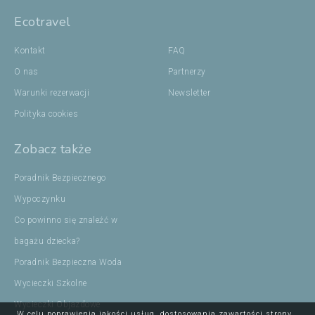
Ecotravel
Kontakt
FAQ
O nas
Partnerzy
Warunki rezerwacji
Newsletter
Polityka cookies
Zobacz także
Poradnik Bezpiecznego
Wypoczynku
Co powinno się znaleźć w
bagażu dziecka?
Poradnik Bezpieczna Woda
Wycieczki Szkolne
Wycieczki Objazdowe
W celu poprawienia jakości usług, dostosowania zawartości strony