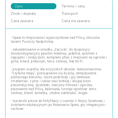
Opis
Terminy
i ceny
Zniżki
i dopłaty
Transport
Cena
zawiera
Cena
nie zawiera
- Spała to miejscowość wypoczynkowa nad Pilicą, otoczona
lasami Puszczy Nadpilickiej.
- zakwaterowanie w ośrodku „Zacisze”, do dyspozycji:
dwukondygnacyjny pawilon hotelowy, jadalnia, automat z
napojami i słodyczami, kompleks altan z miejscem na ognisko i
grilla, bilard, piłkarzyki, tenis stołowy, free Wi-Fi.
- program wspólny dla wszystkich obozów: terenoznawstwo
-”czytanie mapy”, posługiwanie się busolą, odnajdywanie
północnego kierunku, nocne podchody i gry terenowe;
strzelectwo: z proc i łuków oraz krótkiej i długiej broni
pneumatycznej; dyskoteki, wieczory filmowe i ogniska;
plażowanie nad Pilicą, baloniada, turnieje sportowe: tenis
stołowy, bilard, kometka, „mokra siatkówka”, kręgle.
- wycieczki piesze do fortyfikacji z czasów II Wojny Światowej i
ścieżkami edukacyjnymi po Rezerwacie Spała, gry integracyjno -
ruchowe.