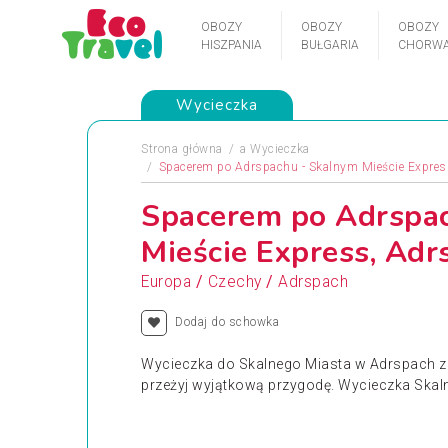
OBOZY
OBOZY
OBOZY
HISZPANIA
BUŁGARIA
CHORWA
Wycieczka
Strona główna
a
Wycieczka
Spacerem po Adrspachu - Skalnym Mieście Expres
Spacerem po Adrspa
Mieście Express, Adr
/
/
Europa
Czechy
Adrspach
Dodaj do schowka
Wycieczka do Skalnego Miasta w Adrspach z 
przeżyj wyjątkową przygodę. Wycieczka Skaln