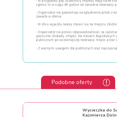
- W przypadku gdy uczestnicy imprezy mają różne nu
zgłosić to w ciągu 48 godzin od założenia rezerwacji p
- Organizator nie gwarantuje uwzględnienia próśb o ko
zawarte w ofercie.
- W dniu wyjazdu należy stawić się na miejscu zbiór
- Organizator nie ponosi odpowiedzialności za spóźn
graniczne, blokady, strajki). Na trasach dojazdowyc
publicznym po wcześniejszej rezerwacji miejsc przez 
- Z ważnymi uwagami dla podróżnych oraz najczęście
Podobne oferty
Wycieczka do S
Kazimierza Doln