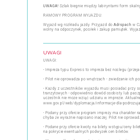
UWAGA!
Szlak biegnie między labiryntami form skaln
RAMOWY PROGRAM WYJAZDU:
Wyjazd wg rozkładu jazdy. Przyjazd do
Adrspach
w C
wolny na odpoczynek, posiłek i zakup pamiątek. Wyja
UWAGI
UWAGI:
- Impreza typu Express to impreza bez noclegu (przeja
- Pilot nie oprowadza po wnętrzach - zwiedzanie ich 
- Każdy z uczestników wyjazdu musi posiadać przy s
tranzytowych - odpowiednio dowód osobisty lub pasz
uczestnik nie może wziąć udziału w imprezie. Aktua
www.gov.pl/web/dyplomacja/informacje-dla-podrozuj
- Podany przy ofercie program imprezy ma charakter r
chyba że wyraźnie napisano inaczej. Pilot nie oprowa
- Podane przy ofercie kwoty na bilety wstępu/ceny bil
na pokrycie ewentualnych podwyżek cen biletów.