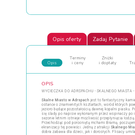
Opis oferty
Zadaj Pytanie
Terminy
Zniżki
Opis
i ceny
i dopłaty
Tr
OPIS
WYCIECZKA DO ADRSPACHU - SKALNEGO MIASTA - 
Skalne Miasto w Adrspach
jest to fantastyczny kami
ostańce o znamienitych kształtach, wśród których poe
jezioro będące pozostałością dawnej kopalni piasku. 
się ślady po napisie wykonanym przez wspinaczy po i
sezonie letnim istnieje możliwość przepłynięcia łod
Przechodząc pod porośniętą mchami Bramą, poczujemy 
ekranizacji tej powieści. Jedną z atrakcji
Skalnego Mia
dobra zabawa dla dzieci, jak i dorosłych. Flisacy umi