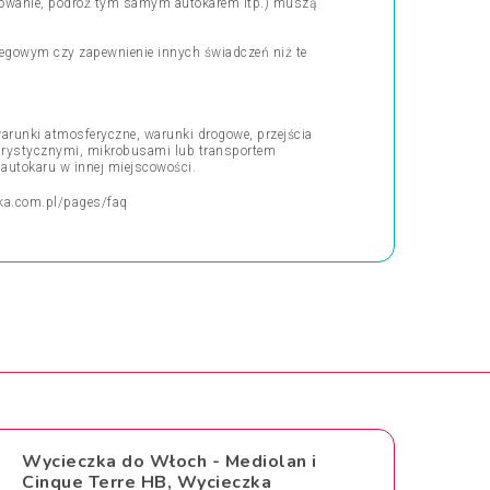
erowanie, podróż tym samym autokarem itp.) muszą
oclegowym czy zapewnienie innych świadczeń niż te
arunki atmosferyczne, warunki drogowe, przejścia
turystycznymi, mikrobusami lub transportem
 autokaru w innej miejscowości.
ka.com.pl/pages/faq
Wycieczka do Włoch - Mediolan i
Cinque Terre HB, Wycieczka