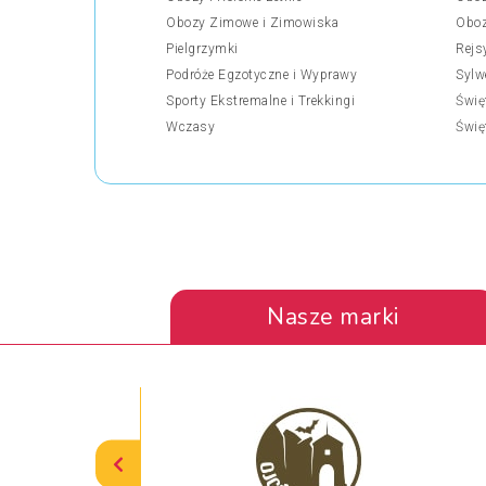
Obozy Zimowe i Zimowiska
Oboz
Pielgrzymki
Rejs
Podróże Egzotyczne i Wyprawy
Sylw
Sporty Ekstremalne i Trekkingi
Świę
Wczasy
Świę
Nasze marki