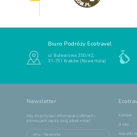
Biuro Podróży Ecotravel
ul. Bulwarowa 35D/42,
31-751 Kraków (Nowa Huta)
Newsletter
Ecotra
Kontakt
Aby otrzymywać informacje o ofertach i
promocjach wpisz swój adres e-mail:
O nas
Warunki re