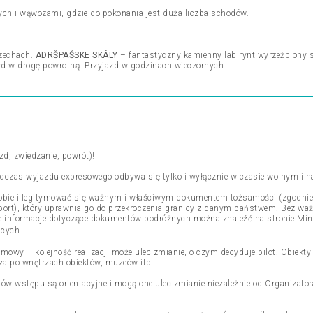
ych i wąwozami, gdzie do pokonania jest duża liczba schodów.
zechach.
ADRŠPAŠSKE SKÁLY
– fantastyczny kamienny labirynt wyrzeźbiony s
zd w drogę powrotną. Przyjazd w godzinach wieczornych.
zd, zwiedzanie, powrót)!
podczas wyjazdu expresowego odbywa się tylko i wyłącznie w czasie wolnym i n
obie i legitymować się ważnym i właściwym dokumentem tożsamości (zgodnie z
port), który uprawnia go do przekroczenia granicy z danym państwem. Bez w
lne informacje dotyczące dokumentów podróżnych można znaleźć na stronie Mi
acych
amowy – kolejność realizacji może ulec zmianie, o czym decyduje pilot. Obiekt
dza po wnętrzach obiektów, muzeów itp.
etów wstępu są orientacyjne i mogą one ulec zmianie niezależnie od Organizato