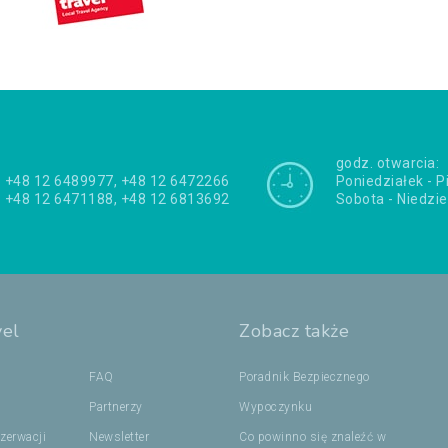
godz. otwarcia:
+48 12 6489977, +48 12 6472266
Poniedziałek - P
+48 12 6471188, +48 12 6813692
Sobota - Niedzie
vel
Zobacz także
FAQ
Poradnik Bezpiecznego
Partnerzy
Wypoczynku
zerwacji
Newsletter
Co powinno się znaleźć w