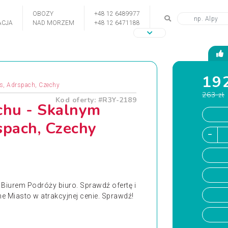
OBOZY
+48 12 6489977
CJA
NAD MORZEM
+48 12 6471188
192
s, Adrspach, Czechy
263 zł
Kod oferty: #R3Y-2189
chu - Skalnym
spach, Czechy
Biurem Podróży biuro. Sprawdź ofertę i
e Miasto w atrakcyjnej cenie. Sprawdź!