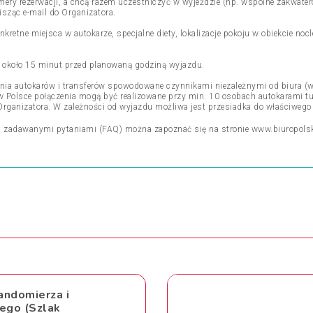
mery rezerwacji, a chcą razem uczestniczyć w wyjeździe (np. wspólne zakwat
isząc e-mail do Organizatora.
nkretne miejsca w autokarze, specjalne diety, lokalizacje pokoju w obiekcie n
ki około 15 minut przed planowaną godziną wyjazdu.
ienia autokarów i transferów spowodowane czynnikami niezależnymi od biura (w
h w Polsce połączenia mogą być realizowane przy min. 10 osobach autokarami 
Organizatora. W zależności od wyjazdu możliwa jest przesiadka do właściwego
j zadawanymi pytaniami (FAQ) można zapoznać się na stronie
www.biuropols
andomierza i
ego (Szlak