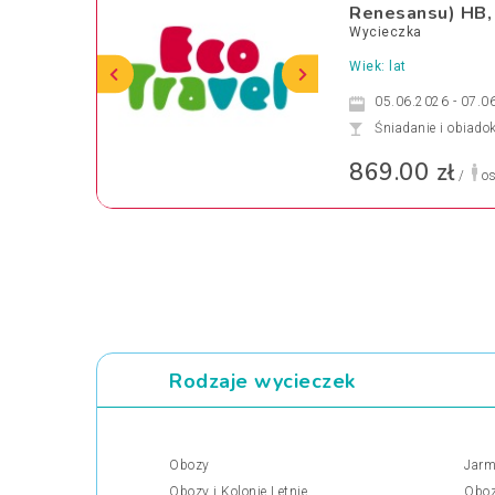
Renesansu) HB,
Wycieczka
Wiek: lat
05.06.2026 - 07.0
Śniadanie i obiado
869.00 zł
/
os
Rodzaje wycieczek
Obozy
Jarm
Obozy i Kolonie Letnie
Oboz