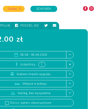
Szukaj
SCHOWEK
POLUB
PODZIEL SIĘ!
.00 zł
06.06 - 06.06.2026
Uczestnicy
Wybierz miasto wyjazdu
Miejsce w pokoju
Nocleg, bez wyżywienia
Dolicz opłaty obowiązkowe