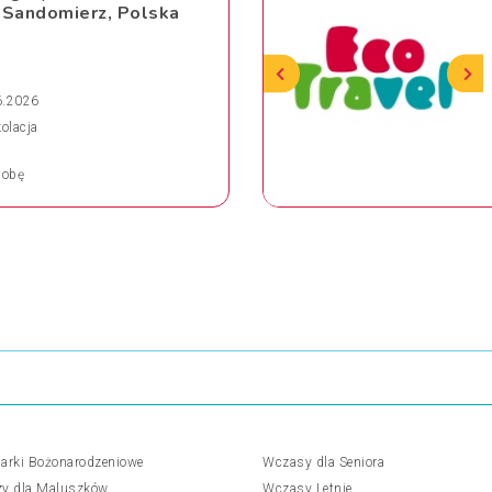
 Sandomierz, Polska
6.2026
kolacja
obę
arki Bożonarodzeniowe
Wczasy dla Seniora
y dla Maluszków
Wczasy Letnie