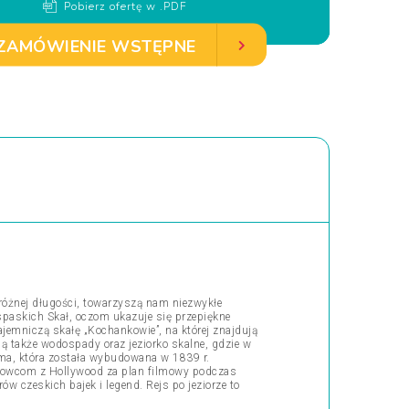
Pobierz ofertę w .PDF
ZAMÓWIENIE WSTĘPNE
 różnej długości, towarzyszą nam niezwykłe
spaskich Skał, oczom ukazuje się przepiękne
jemniczą skałę „Kochankowie”, na której znajdują
 także wodospady oraz jeziorko skalne, gdzie w
ama, która została wybudowana w 1839 r.
lmowcom z Hollywood za plan filmowy podczas
ów czeskich bajek i legend. Rejs po jeziorze to