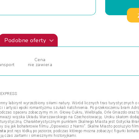
Podobne oferty
Cena
ansport
nie zawiera
EXPRESS:
enny labirynt wyrzeźbiony siłami natury. Wśród licznych tras turystycznych o
ci i artyści epoki romantyzmu szukali natchnienia. Po przekroczeniu bram Adr
Podczas spaceru zobaczymy m.in. Głowę Cukru, Wielbłąda, Orle Gniazdo oraz ta
nwazji wojska Układu Warszawskiego na Czechosłowację. Uroku skałom dodają
zią turystyczną. Charakterystycznym punktem Skalnego Miasta jest Gotycka Br
się jak bohaterowie filmu „Opowieści z Narnii”. Skalne Miasto posłużyło fi
sta
jest rejs łódką po jeziorze, podczas którego można zobaczyć figurki bohater
lają czas żartami i śmiesznymi historyjkami.