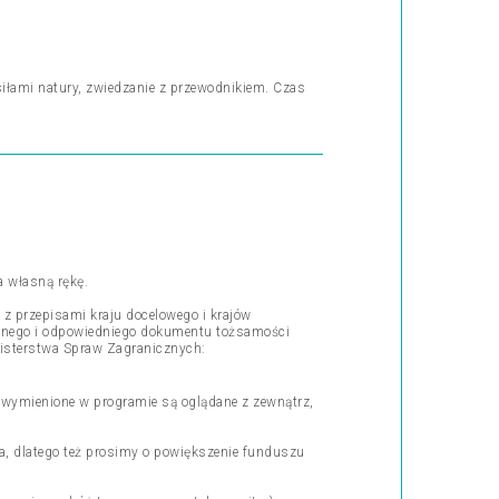
iłami natury, zwiedzanie z przewodnikiem. Czas
a własną rękę.
 przepisami kraju docelowego i krajów
ażnego i odpowiedniego dokumentu tożsamości
nisterstwa Spraw Zagranicznych:
y wymienione w programie są oglądane z zewnątrz,
ra, dlatego też prosimy o powiększenie funduszu