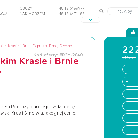
OBOZY
+48 12 6489977
CJA
NAD MORZEM
+48 12 6471188
222
im Krasie i Brnie Express, Brno, Czechy
Kod oferty: #R3Y-2640
293 zł
im Krasie i Brnie
y
rem Podróży biuro. Sprawdź ofertę i
ski Kras i Brno w atrakcyjnej cenie.