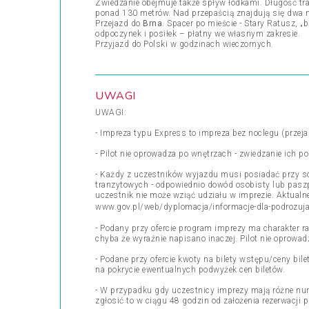
Zwiedzanie obejmuje także spływ łódkami. Długość tr
ponad 130 metrów. Nad przepaścią znajdują się dwa 
Przejazd do
Brna
. Spacer po mieście - Stary Ratusz, 
odpoczynek i posiłek – płatny we własnym zakresie.
Przyjazd do Polski w godzinach wieczornych.
UWAGI
UWAGI:
- Impreza typu Express to impreza bez noclegu (przeja
- Pilot nie oprowadza po wnętrzach - zwiedzanie ich 
- Każdy z uczestników wyjazdu musi posiadać przy s
tranzytowych - odpowiednio dowód osobisty lub pasz
uczestnik nie może wziąć udziału w imprezie. Aktua
www.gov.pl/web/dyplomacja/informacje-dla-podrozuj
- Podany przy ofercie program imprezy ma charakter r
chyba że wyraźnie napisano inaczej. Pilot nie oprowa
- Podane przy ofercie kwoty na bilety wstępu/ceny bil
na pokrycie ewentualnych podwyżek cen biletów.
- W przypadku gdy uczestnicy imprezy mają różne nu
zgłosić to w ciągu 48 godzin od założenia rezerwacji p