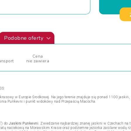
Podobne oferty
Cena
ansport
nie zawiera
SS:
krasowy w Europie Środkowej. Na jego terenie znajduje się ponad 1100 jaskiń, 
kinia Punkevni i punkt widokowy nad Przepaścią Macocha.
ą”) do
Jaskini Punkevni
. Zwiedzanie najbardziej znanej jaskini w Czechach na
zatą naciekową na Morawskim Krasie oraz podziemne jeziorka zasilane wodą rze