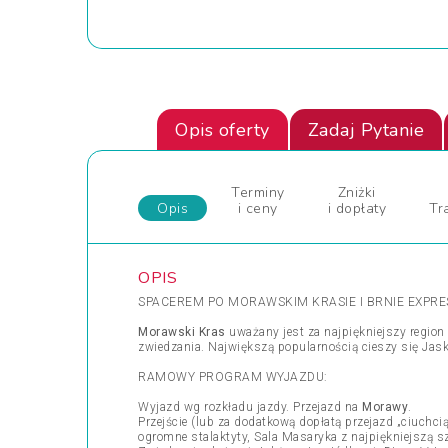
Opis oferty
Zadaj Pytanie
Terminy
Zniżki
Opis
i ceny
i dopłaty
Tr
OPIS
SPACEREM PO MORAWSKIM KRASIE I BRNIE EXPRE
Morawski Kras
uważany jest za najpiękniejszy region 
zwiedzania. Największą popularnością cieszy się Jas
RAMOWY PROGRAM WYJAZDU:
Wyjazd wg rozkładu jazdy. Przejazd na
Morawy
.
Przejście (lub za dodatkową dopłatą przejazd „ciuchci
ogromne stalaktyty, Sala Masaryka z najpiękniejszą s