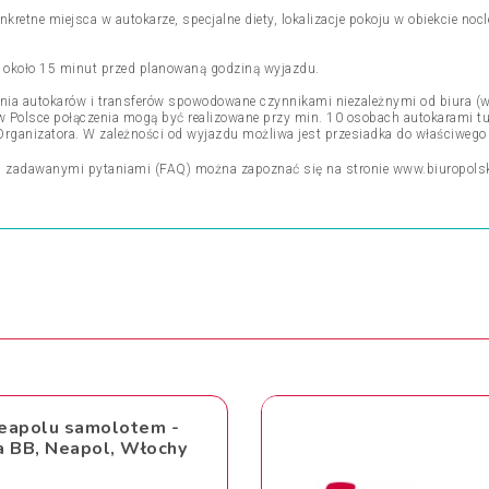
nkretne miejsca w autokarze, specjalne diety, lokalizacje pokoju w obiekcie n
ki około 15 minut przed planowaną godziną wyjazdu.
ienia autokarów i transferów spowodowane czynnikami niezależnymi od biura (w
h w Polsce połączenia mogą być realizowane przy min. 10 osobach autokarami 
Organizatora. W zależności od wyjazdu możliwa jest przesiadka do właściwego
j zadawanymi pytaniami (FAQ) można zapoznać się na stronie
www.biuropols
eapolu samolotem -
a BB, Neapol, Włochy