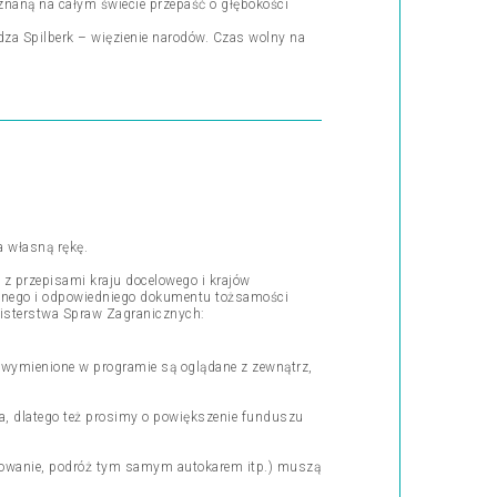
znaną na całym świecie przepaść o głębokości
rdza Spilberk – więzienie narodów. Czas wolny na
a własną rękę.
 przepisami kraju docelowego i krajów
ażnego i odpowiedniego dokumentu tożsamości
nisterstwa Spraw Zagranicznych:
y wymienione w programie są oglądane z zewnątrz,
ra, dlatego też prosimy o powiększenie funduszu
erowanie, podróż tym samym autokarem itp.) muszą