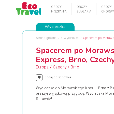
OBOZY
OBOZY
OBOZY
HISZPANIA
BUŁGARIA
CHORWA
Wycieczka
Strona główna
a
Wycieczka
Spacerem po Morawsk
Spacerem po Morawsk
Express, Brno, Czech
/
/
Europa
Czechy
Brno
Dodaj do schowka
Wycieczka do Morawskiego Krasu i Brna z Biu
przeżyj wyjątkową przygodę. Wycieczka Moraw
Sprawdź!