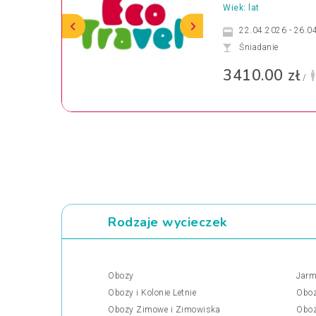
Wiek: lat
22.04.2026 - 26.0
Śniadanie
3410.00 zł
/
Rodzaje wycieczek
Obozy
Jarm
Obozy i Kolonie Letnie
Oboz
Obozy Zimowe i Zimowiska
Oboz