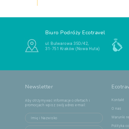
Biuro Podróży Ecotravel
ul. Bulwarowa 35D/42,
31-751 Kraków (Nowa Huta)
Newsletter
Ecotra
Kontakt
Aby otrzymywać informacje o ofertach i
promocjach wpisz swój adres e-mail:
O nas
Warunki re
Polityka c