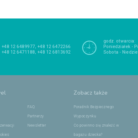
godz. otwarcia:
+48 12 6489977, +48 12 6472266
Poniedziałek - P
+48 12 6471188, +48 12 6813692
Sobota - Niedzie
vel
Zobacz także
FAQ
Poradnik Bezpiecznego
Partnerzy
Wypoczynku
zerwacji
Newsletter
Co powinno się znaleźć w
ookies
bagażu dziecka?