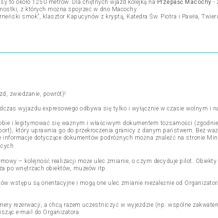
asy to około 1250 metrów. Dla chętnych wjazd kolejką na
Przepaść Macochy
- 
mostki, z których można spojrzeć w dno Macochy.
„brneński smok”, klasztor Kapucynów z kryptą, Katedra Św. Piotra i Pawła, Twie
zd, zwiedzanie, powrót)!
podczas wyjazdu expresowego odbywa się tylko i wyłącznie w czasie wolnym i n
obie i legitymować się ważnym i właściwym dokumentem tożsamości (zgodnie z
port), który uprawnia go do przekroczenia granicy z danym państwem. Bez w
lne informacje dotyczące dokumentów podróżnych można znaleźć na stronie Mi
acych
amowy – kolejność realizacji może ulec zmianie, o czym decyduje pilot. Obiekt
dza po wnętrzach obiektów, muzeów itp.
etów wstępu są orientacyjne i mogą one ulec zmianie niezależnie od Organizato
mery rezerwacji, a chcą razem uczestniczyć w wyjeździe (np. wspólne zakwat
isząc e-mail do Organizatora.