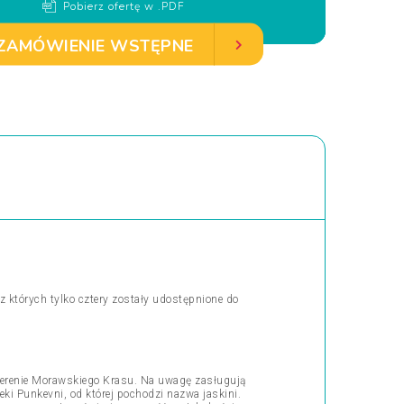
Pobierz ofertę w .PDF
ZAMÓWIENIE WSTĘPNE
z których tylko cztery zostały udostępnione do
 terenie Morawskiego Krasu. Na uwagę zasługują
ki Punkevni, od której pochodzi nazwa jaskini.