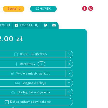
Szukaj
SCHOWEK
POLUB
PODZIEL SIĘ!
.00 zł
06.06 - 06.06.2026
Uczestnicy
Wybierz miasto wyjazdu
Miejsce w pokoju
Nocleg, bez wyżywienia
Dolicz opłaty obowiązkowe